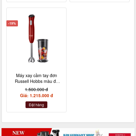
-19%
Máy xay cầm tay đơn
Russell Hobbs màu đỏ
kèm 1 cốc
1.500.000 đ
Giá: 1.215.000 đ
Đặt hàng