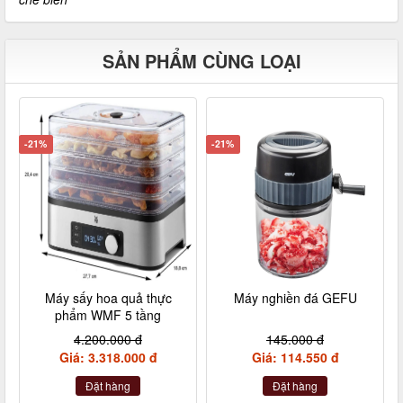
SẢN PHẨM CÙNG LOẠI
-21%
-21%
Máy sấy hoa quả thực
Máy nghiền đá GEFU
phẩm WMF 5 tầng
4.200.000 đ
145.000 đ
Giá: 3.318.000 đ
Giá: 114.550 đ
Đặt hàng
Đặt hàng