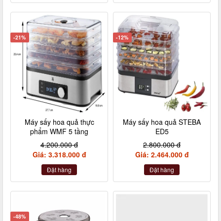
-21%
-12%
Máy sấy hoa quả thực
Máy sấy hoa quả STEBA
phẩm WMF 5 tầng
ED5
4.200.000 đ
2.800.000 đ
Giá: 3.318.000 đ
Giá: 2.464.000 đ
Đặt hàng
Đặt hàng
-48%