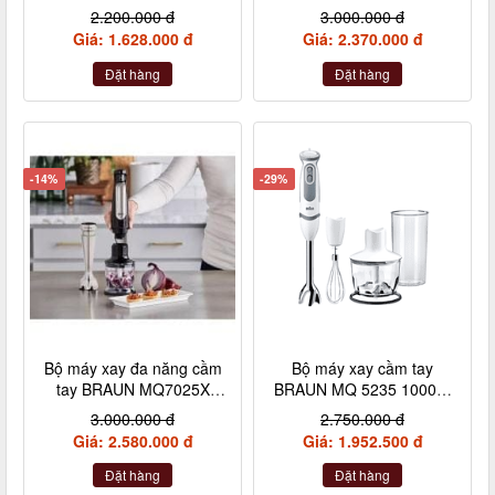
2.200.000 đ
3.000.000 đ
Giá: 1.628.000 đ
Giá: 2.370.000 đ
Đặt hàng
Đặt hàng
-14%
-29%
Bộ máy xay đa năng cầm
Bộ máy xay cầm tay
tay BRAUN MQ7025X
BRAUN MQ 5235 1000W
1000W màu đen
4 chi tiết màu trắng
3.000.000 đ
2.750.000 đ
Giá: 2.580.000 đ
Giá: 1.952.500 đ
Đặt hàng
Đặt hàng