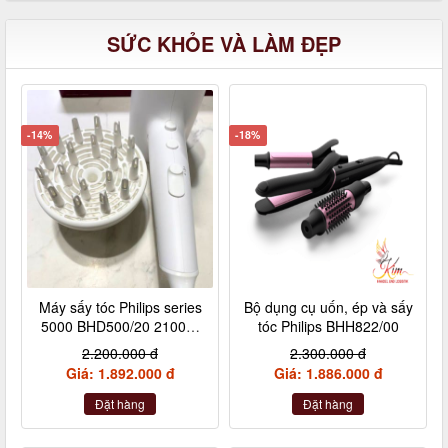
SỨC KHỎE VÀ LÀM ĐẸP
-14%
-18%
Máy sấy tóc Philips series
Bộ dụng cụ uốn, ép và sấy
5000 BHD500/20 2100W
tóc Philips BHH822/00
màu trắng
2.200.000 đ
2.300.000 đ
Giá: 1.892.000 đ
Giá: 1.886.000 đ
Đặt hàng
Đặt hàng