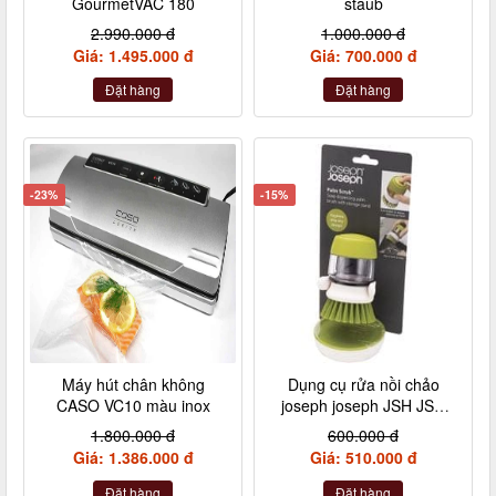
GourmetVAC 180
staub
2.990.000 đ
1.000.000 đ
Giá: 1.495.000 đ
Giá: 700.000 đ
Đặt hàng
Đặt hàng
-23%
-15%
Máy hút chân không
Dụng cụ rửa nồi chảo
CASO VC10 màu inox
joseph joseph JSH JSH
Palm Srub
1.800.000 đ
600.000 đ
Giá: 1.386.000 đ
Giá: 510.000 đ
Đặt hàng
Đặt hàng