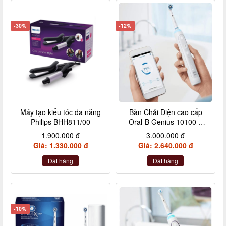
-30%
-12%
Máy tạo kiểu tóc đa năng
Bàn Chải Điện cao cấp
Philips BHH811/00
Oral-B Genius 10100 S
màu trắng, kèm hộp đựng
1.900.000 đ
3.000.000 đ
mang đi du lịch
Giá: 1.330.000 đ
Giá: 2.640.000 đ
Đặt hàng
Đặt hàng
-10%