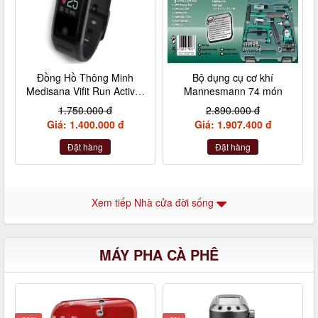
Đồng Hồ Thông Minh
Bộ dụng cụ cơ khí
Medisana Vifit Run Activity
Mannesmann 74 món
Tracker 79492
1.750.000 đ
2.890.000 đ
Giá: 1.400.000 đ
Giá: 1.907.400 đ
Đặt hàng
Đặt hàng
Xem tiếp Nhà cửa đời sống
MÁY PHA CÀ PHÊ