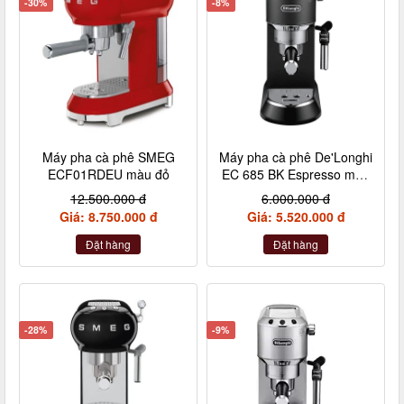
-30%
-8%
Máy pha cà phê SMEG
Máy pha cà phê De'Longhi
ECF01RDEU màu đỏ
EC 685 BK Espresso màu
đen
12.500.000 đ
6.000.000 đ
Giá: 8.750.000 đ
Giá: 5.520.000 đ
Đặt hàng
Đặt hàng
-28%
-9%