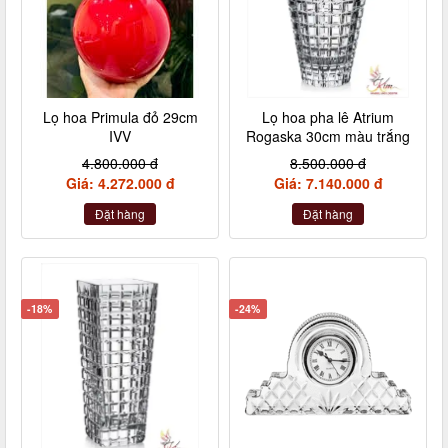
Lọ hoa Primula đỏ 29cm
Lọ hoa pha lê Atrium
IVV
Rogaska 30cm màu trắng
4.800.000 đ
8.500.000 đ
Giá: 4.272.000 đ
Giá: 7.140.000 đ
Đặt hàng
Đặt hàng
-18%
-24%