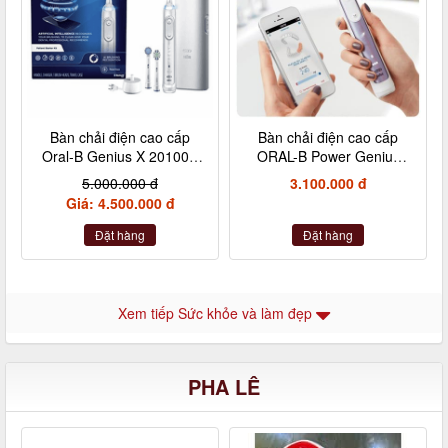
Bàn chải điện cao cấp
Bàn chải điện cao cấp
Oral-B Genius X 20100S
ORAL-B Power Genius
màu trắng, kèm hộp đựng
10200W màu tím kèm hộp
5.000.000 đ
3.100.000 đ
du lịch - 3 đầu bàn chải và
đựng du lịch
Giá: 4.500.000 đ
tích hợp trí tuệ AI
Đặt hàng
Đặt hàng
Xem tiếp Sức khỏe và làm đẹp
PHA LÊ