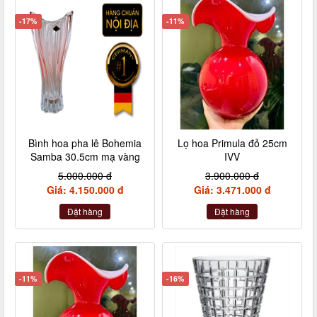
-17%
-11%
Bình hoa pha lê Bohemia
Lọ hoa Primula đỏ 25cm
Samba 30.5cm mạ vàng
IVV
5.000.000 đ
3.900.000 đ
Giá: 4.150.000 đ
Giá: 3.471.000 đ
Đặt hàng
Đặt hàng
-11%
-16%