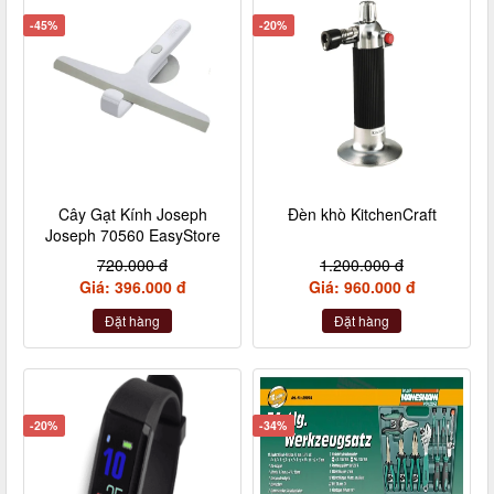
-45%
-20%
Cây Gạt Kính Joseph
Đèn khò KitchenCraft
Joseph 70560 EasyStore
720.000 đ
1.200.000 đ
Giá: 396.000 đ
Giá: 960.000 đ
Đặt hàng
Đặt hàng
-20%
-34%