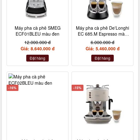
Máy pha cà phê SMEG
Máy pha cà phê De'Longhi
ECF01BLEU màu đen
EC 685.M Espresso màu
bạc
12.000.000 đ
6.000.000 đ
Giá: 8.640.000 đ
Giá: 5.460.000 đ
Đặt hàng
Đặt hàng
-16%
-15%