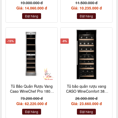
88L
19.000.000 đ
11.500.000 đ
Giá: 14.060.000 đ
Giá: 10.235.000 đ
Đặt hàng
Đặt hàng
-15%
-9%
Tủ Bảo Quản Rượu Vang
Tủ bảo quản rượu vang
Caso WineChef Pro 180 –
CASO WineComfort 38 -
779
653 màu đen
73.200.000 đ
26.000.000 đ
Giá: 62.220.000 đ
Giá: 23.660.000 đ
Đặt hàng
Đặt hàng