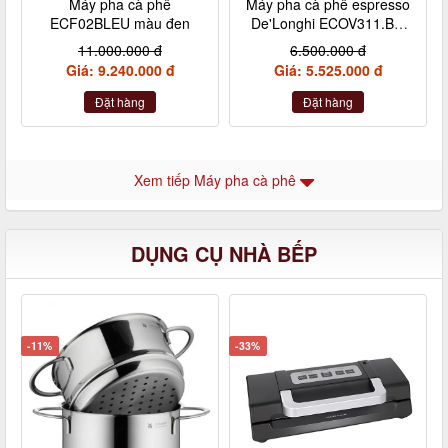
Máy pha cà phê
Máy pha cà phê espresso
ECF02BLEU màu đen
De'Longhi ECOV311.BG
màu kem
11.000.000 đ
6.500.000 đ
Giá: 9.240.000 đ
Giá: 5.525.000 đ
Đặt hàng
Đặt hàng
Xem tiếp Máy pha cà phê
DỤNG CỤ NHÀ BẾP
-11%
-33%