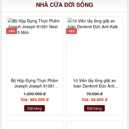
NHÀ CỬA ĐỜI SỐNG
-18%
-16%
Bộ Hộp Đựng Thực Phẩm
10 Viên tẩy lồng giặt an
Joseph Joseph 81081
toàn Denkmit Đức Anti-
Nest Lock 5 Món
Kalk
1.200.000 đ
70.000 đ
Giá: 984.000 đ
Giá: 58.800 đ
Đặt hàng
Đặt hàng