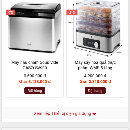
-7%
-21%
Máy nấu chậm Sous Vide
Máy sấy hoa quả thực
CASO SV900
phẩm WMF 5 tầng
6.600.000 đ
4.200.000 đ
Giá: 6.138.000 đ
Giá: 3.318.000 đ
Đặt hàng
Đặt hàng
Xem tiếp Thiết bị điện gia dụng