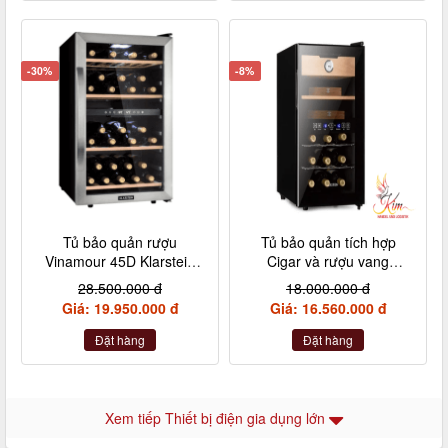
-30%
-8%
Tủ bảo quản rượu
Tủ bảo quản tích hợp
Vinamour 45D Klarstein
Cigar và rượu vang
118L
Klarstein 48l
28.500.000 đ
18.000.000 đ
Giá: 19.950.000 đ
Giá: 16.560.000 đ
Đặt hàng
Đặt hàng
Xem tiếp Thiết bị điện gia dụng lớn