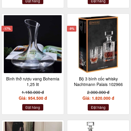
Đặt hàng
Đặt hàng
-17%
-9%
Bình thở rượu vang Bohemia
Bộ 3 bình cốc whisky
1,25 lit
Nachtmann Palais 102966
1.150.000 đ
2.000.000 đ
Giá: 954.500 đ
Giá: 1.820.000 đ
Đặt hàng
Đặt hàng