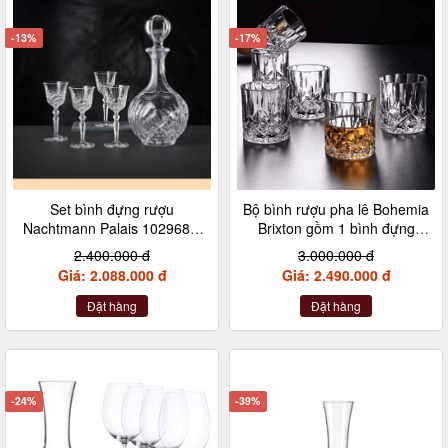
-13%
-17%
Set bình đựng rượu
Bộ bình rượu pha lê Bohemia
Nachtmann Palais 102968 5
Brixton gồm 1 bình đựng
món gồm 1 bình và 4 ly
rượu 850ml và 6 cốc 320ml
2.400.000 đ
3.000.000 đ
Giá: 2.088.000 đ
Giá: 2.490.000 đ
Đặt hàng
Đặt hàng
-24%
-39%