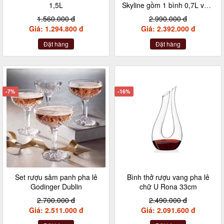
1,5L
Skyline gồm 1 bình 0,7L và 6
cốc dung tich 320ml
1.560.000 đ
2.990.000 đ
Giá: 1.294.800 đ
Giá: 2.392.000 đ
Đặt hàng
Đặt hàng
-7%
-16%
Set rượu sâm panh pha lê
Bình thở rượu vang pha lê
Godinger Dublin
chữ U Rona 33cm
2.700.000 đ
2.490.000 đ
Giá: 2.511.000 đ
Giá: 2.091.600 đ