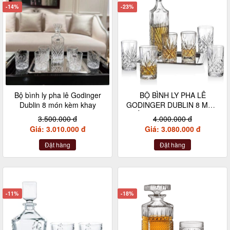
-14%
-23%
Bộ bình ly pha lê Godinger
BỘ BÌNH LY PHA LÊ
Dublin 8 món kèm khay
GODINGER DUBLIN 8 MÓN
KÈM KHAY (1 bình đựng
3.500.000 đ
4.000.000 đ
750ml, 6 ly 240ml)
Giá: 3.010.000 đ
Giá: 3.080.000 đ
Đặt hàng
Đặt hàng
-11%
-18%