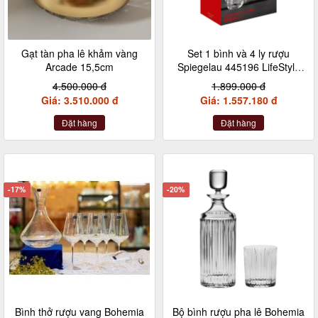
Gạt tàn pha lê khảm vàng
Set 1 bình và 4 ly rượu
Arcade 15,5cm
Spiegelau 445196 LifeStyle
Refresh
4.500.000 đ
1.899.000 đ
Giá: 3.510.000 đ
Giá: 1.557.180 đ
Đặt hàng
Đặt hàng
-17%
-20%
Bình thở rượu vang Bohemia
Bộ bình rượu pha lê Bohemia