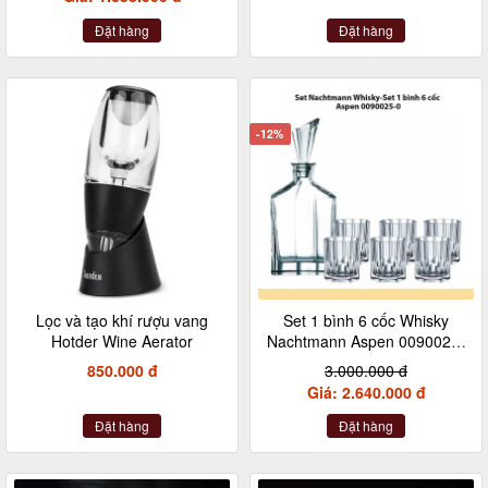
Đặt hàng
Đặt hàng
-12%
Lọc và tạo khí rượu vang
Set 1 bình 6 cốc Whisky
Hotder Wine Aerator
Nachtmann Aspen 0090025-
0
850.000 đ
3.000.000 đ
Giá: 2.640.000 đ
Đặt hàng
Đặt hàng