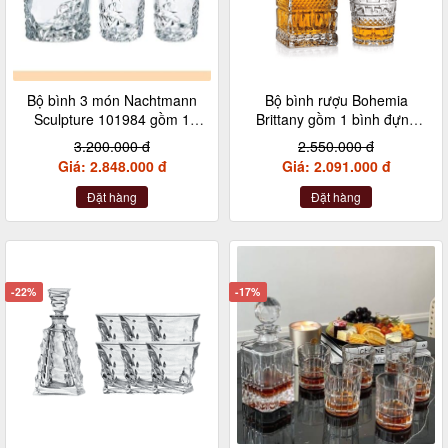
Bộ bình 3 món Nachtmann
Bộ bình rượu Bohemia
Sculpture 101984 gồm 1
Brittany gồm 1 bình đựng
bình và 2 cốc whisky
rượu dung tích 700ml và 6
3.200.000 đ
2.550.000 đ
cốc 240ml
Giá: 2.848.000 đ
Giá: 2.091.000 đ
Đặt hàng
Đặt hàng
-22%
-17%