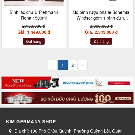
Bình lắc chữ U Plehmann
Bộ bình rượu pha lê Bohemia
Rona 1500ml
Windsor gồm 1 bình đựng
rượu 850ml và 6 cốc 320ml
2.100.000 đ
3.300.000 đ
Giá: 1.449.000 đ
Giá: 2.343.000 đ
Đặt hàng
Đặt hàng
«
1
2
»
KIM GERMANY SHOP
Địa chỉ:
196 Phố Chùa Quỳnh, Phường Quỳnh Lôi, Quận