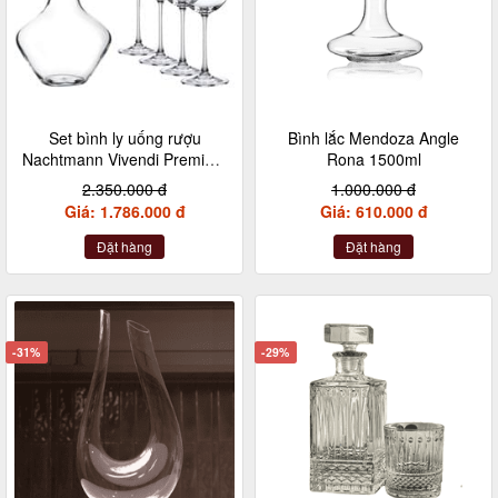
Set bình ly uống rượu
Bình lắc Mendoza Angle
Nachtmann Vivendi Premium
Rona 1500ml
93605 Dekantier 5 món gồm
2.350.000 đ
1.000.000 đ
1 bình và 4 ly
Giá: 1.786.000 đ
Giá: 610.000 đ
Đặt hàng
Đặt hàng
-31%
-29%