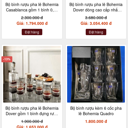
Bộ bình rượu pha lê Bohemia
Bộ bình rượu pha lê Bohemia
Casablanca gồm 1 bình 0,7L
Dover dòng cao cấp nhất
và 6 cốc 300ml
gồm 1 bình đựng rượu dung
2.300.000 đ
3.680.000 đ
tích 0,85L và 6 cốc dung tích
Giá: 1.794.000 đ
Giá: 3.054.400 đ
320ml
Đặt hàng
Đặt hàng
-13%
Bộ bình rượu pha lê Bohemia
Bộ bình rượu kèm 6 cốc pha
Dover gồm 1 bình đựng rượu
lê Bohemia Quadro
0,85L và 6 cốc 320ml
1.900.000 đ
1.800.000 đ
Giá: 1.653.000 đ