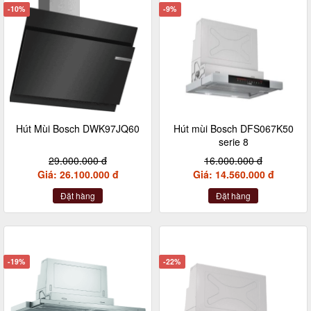
-10%
-9%
Hút Mùi Bosch DWK97JQ60
Hút mùi Bosch DFS067K50
serie 8
29.000.000 đ
16.000.000 đ
Giá: 26.100.000 đ
Giá: 14.560.000 đ
Đặt hàng
Đặt hàng
-19%
-22%