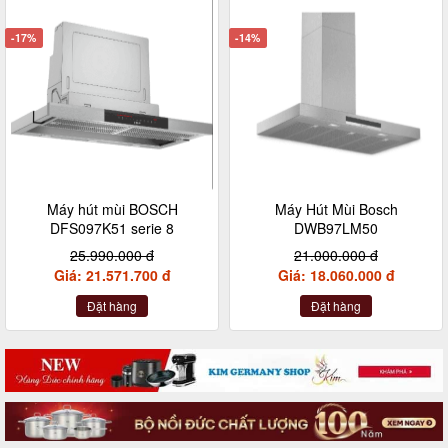
-17%
-14%
Máy hút mùi BOSCH
Máy Hút Mùi Bosch
DFS097K51 serie 8
DWB97LM50
25.990.000 đ
21.000.000 đ
Giá: 21.571.700 đ
Giá: 18.060.000 đ
Đặt hàng
Đặt hàng