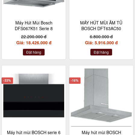
Máy Hút Mùi Bosch
MÁY HÚT MÙI ÂM TỦ
DFS067K51 Serie 8
BOSCH DFT63AC50
22.200.000 đ
6.800.000 đ
Giá: 18.426.000 đ
Giá: 5.916.000 đ
Đặt hàng
Đặt hàng
-33%
-16%
Máy hút mùi BOSCH serie 6
Máy hút mùi BOSCH