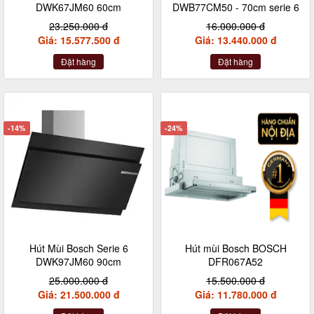
DWK67JM60 60cm
DWB77CM50 - 70cm serie 6
23.250.000 đ
16.000.000 đ
Giá: 15.577.500 đ
Giá: 13.440.000 đ
Đặt hàng
Đặt hàng
-14%
-24%
Hút Mùi Bosch Serie 6
Hút mùi Bosch BOSCH
DWK97JM60 90cm
DFR067A52
25.000.000 đ
15.500.000 đ
Giá: 21.500.000 đ
Giá: 11.780.000 đ