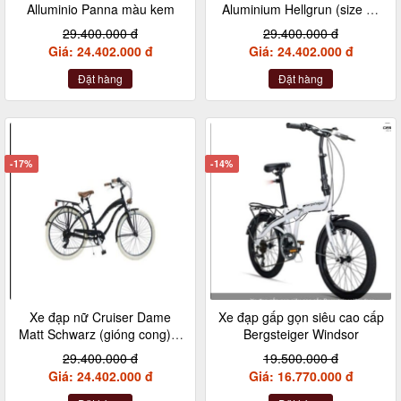
Alluminio Panna màu kem
Aluminium Hellgrun (size 46
– xanh mint – giỏ gỗ)
29.400.000 đ
29.400.000 đ
Giá: 24.402.000 đ
Giá: 24.402.000 đ
Đặt hàng
Đặt hàng
-17%
-14%
Xe đạp nữ Cruiser Dame
Xe đạp gấp gọn siêu cao cấp
Matt Schwarz (gióng cong) –
Bergsteiger Windsor
màu đen (dành cho chiều
29.400.000 đ
19.500.000 đ
cao từ 155 – 175 cm)
Giá: 24.402.000 đ
Giá: 16.770.000 đ