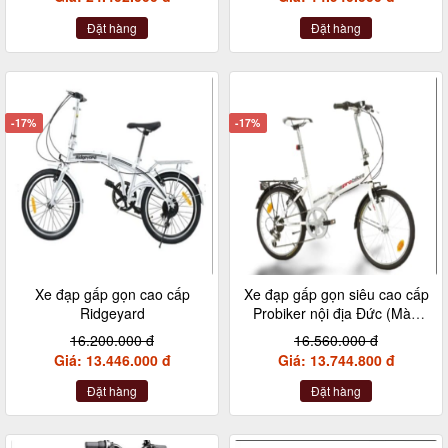
Đặt hàng
Đặt hàng
-17%
-17%
Xe đạp gấp gọn cao cấp
Xe đạp gấp gọn siêu cao cấp
Ridgeyard
Probiker nội địa Đức (Màu
trắng)
16.200.000 đ
16.560.000 đ
Giá: 13.446.000 đ
Giá: 13.744.800 đ
Đặt hàng
Đặt hàng