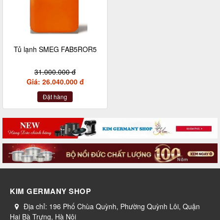
Tủ lạnh SMEG FAB5ROR5
31.000.000 đ
Giá: 26.040.000 đ
Đặt hàng
KIM GERMANY SHOP
Địa chỉ:
196 Phố Chùa Quỳnh, Phường Quỳnh Lôi, Quận
Hai Bà Trưng, Hà Nội