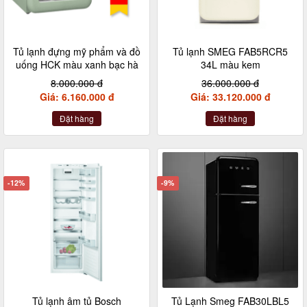
Tủ lạnh đựng mỹ phẩm và đồ
Tủ lạnh SMEG FAB5RCR5
uống HCK màu xanh bạc hà
34L màu kem
8.000.000 đ
36.000.000 đ
Giá: 6.160.000 đ
Giá: 33.120.000 đ
Đặt hàng
Đặt hàng
-12%
-9%
Tủ lạnh âm tủ Bosch
Tủ Lạnh Smeg FAB30LBL5