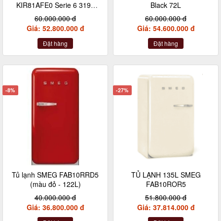
KIR81AFE0 Serie 6 319L
Black 72L
made in Germany
60.000.000 đ
60.000.000 đ
Giá: 52.800.000 đ
Giá: 54.600.000 đ
Đặt hàng
Đặt hàng
-8%
-27%
Tủ lạnh SMEG FAB10RRD5
TỦ LẠNH 135L SMEG
(màu đỏ - 122L)
FAB10ROR5
40.000.000 đ
51.800.000 đ
Giá: 36.800.000 đ
Giá: 37.814.000 đ