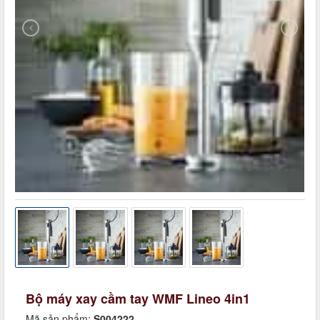
Bộ máy xay cầm tay WMF Lineo 4in1
Mã sản phẩm:
S004222