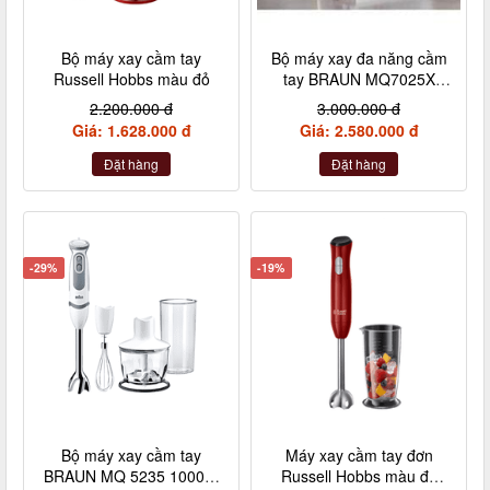
Bộ máy xay cầm tay
Bộ máy xay đa năng cầm
Russell Hobbs màu đỏ
tay BRAUN MQ7025X
1000W màu đen
2.200.000 đ
3.000.000 đ
Giá: 1.628.000 đ
Giá: 2.580.000 đ
Đặt hàng
Đặt hàng
-29%
-19%
Bộ máy xay cầm tay
Máy xay cầm tay đơn
BRAUN MQ 5235 1000W
Russell Hobbs màu đỏ