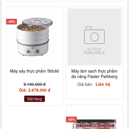
-48%
Máy sấy thực phẩm Stöckli
Máy làm sạch thực phẩm
đa năng Fissler Pathberg
5.150.000 đ
Giá bán:
Liên hệ
Giá: 2.678.000 đ
Đặt hàng
-25%