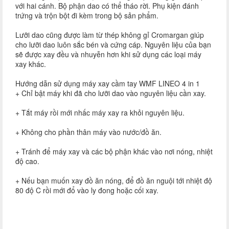
với hai cánh. Bộ phận dao có thể tháo rời. Phụ kiện đánh
trứng và trộn bột đi kèm trong bộ sản phẩm.
Lưỡi dao cũng được làm từ thép không gỉ Cromargan giúp
cho lưỡi dao luôn sắc bén và cứng cáp. Nguyên liệu của bạn
sẽ được xay đều và nhuyễn hơn khi sử dụng các loại máy
xay khác.
Hướng dẫn sử dụng máy xay cầm tay WMF LINEO 4 in 1
+ Chỉ bật máy khi đã cho lưỡi dao vào nguyên liệu cần xay.
+ Tắt máy rồi mới nhấc máy xay ra khỏi nguyên liệu.
+ Không cho phần thân máy vào nước/đồ ăn.
+ Tránh để máy xay và các bộ phận khác vào nơi nóng, nhiệt
độ cao.
+ Nếu bạn muốn xay đồ ăn nóng, để đồ ăn nguội tới nhiệt độ
80 độ C rồi mới đổ vào ly đong hoặc cối xay.