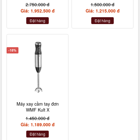
4 chi tiết màu trắng
kèm 1 cốc
2.750.000 đ
1.500.000 đ
Giá: 1.952.500 đ
Giá: 1.215.000 đ
Đặt hàng
Đặt hàng
-18%
Máy xay cầm tay đơn
WMF Kult X
1.450.000 đ
Giá: 1.189.000 đ
Đặt hàng