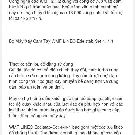
Công nghệ dao WMF 2 + 2 cùng với động cơ 700 watt đảm
bảo kết quả trộn hoàn hảo. Khả năng vận hành mạnh mẽ
này dễ nhận thấy ở tốc độ cao 13.000 vòng / phút và tốc độ
tối đa 125 km / h.
Bộ Máy Xay Cầm Tay WMF LINEO Edelstab-Set 4-in-1
Thiết kế tiện lợi, dễ dàng sử dụng
Cài đặt tốc độ có thể điều chỉnh thay đổi, mức turbo cung
cấp thêm sức mạnh động lượng. Tay cầm trượt được tạo
hình công thái học giúp xay nhuyễn dễ dàng hơn và cũng
đảm bảo an toàn và ổn định.
Máy có hệ thống điều khiển giúp bạn dễ dàng lựa chọn các
tốc độ quay khác nhau của lưỡi dao để phù hợp hơn với các
loại thực phẩm, mức tăng áp được tích hợp giúp cung cấp
thêm động năng cho máy xay.
WMF LINEO Edelstab-Set 4-in-1 bao gồm một cốc 0,6 lít có
đế chống trượt. Dao được làm bằng thép không gỉ cao cấp