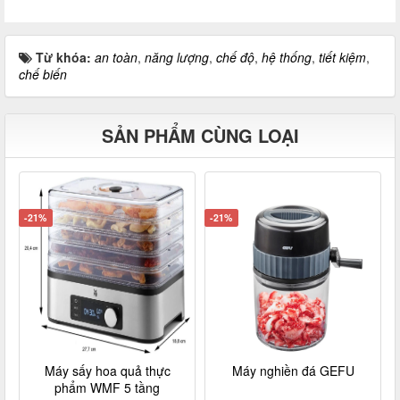
Từ khóa:
an toàn
,
năng lượng
,
chế độ
,
hệ thống
,
tiết kiệm
,
chế biến
SẢN PHẨM CÙNG LOẠI
-21%
-21%
Máy sấy hoa quả thực
Máy nghiền đá GEFU
phẩm WMF 5 tầng