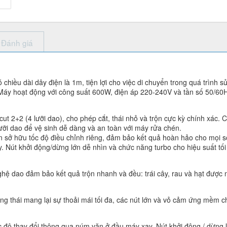
Đánh giá
hiều dài dây điện là 1m, tiện lợi cho việc di chuyển trong quá trình 
 Máy hoạt động với công suất 600W, điện áp 220-240V và tần số 50/6
 2+2 (4 lưỡi dao), cho phép cắt, thái nhỏ và trộn cực kỳ chính xác. C
 lưỡi dao để vệ sinh dễ dàng và an toàn với máy rửa chén.
sở hữu tốc độ điều chỉnh riêng, đảm bảo kết quả hoàn hảo cho mọi sở
. Nút khởi động/dừng lớn dễ nhìn và chức năng turbo cho hiệu suất tối
ghệ dao đảm bảo kết quả trộn nhanh và đều: trái cây, rau và hạt được
ông thái mang lại sự thoải mái tối đa, các nút lớn và vỏ cảm ứng mềm c
độ thay đổi thông qua núm vặn ở đầu máy xay. Nút khởi động / dừng lớ