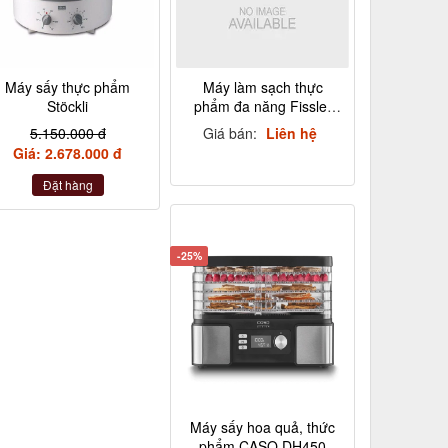
Máy sấy thực phẩm
Máy làm sạch thực
Stöckli
phẩm đa năng Fissler
Pathberg
5.150.000 đ
Giá bán:
Liên hệ
Giá: 2.678.000 đ
Đặt hàng
-25%
Máy sấy hoa quả, thức
phẩm CASO DH450