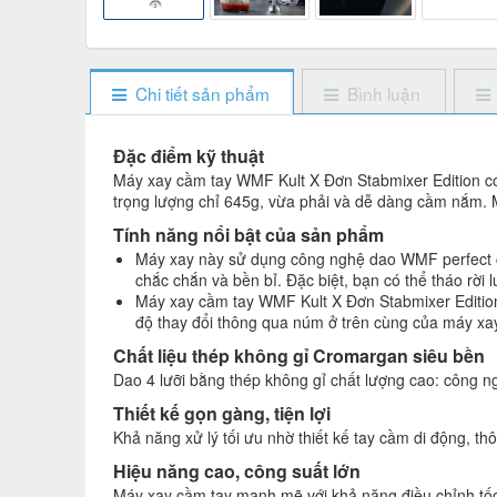
Chi tiết sản phẩm
Bình luận
Đặc điểm kỹ thuật
Máy xay cầm tay WMF Kult X Đơn Stabmixer Edition có c
trọng lượng chỉ 645g, vừa phải và dễ dàng cầm nắm.
Tính năng nổi bật của sản phẩm
Máy xay này sử dụng công nghệ dao WMF perfect cut
chắc chắn và bền bỉ. Đặc biệt, bạn có thể tháo rời
Máy xay cầm tay WMF Kult X Đơn Stabmixer Edition 
độ thay đổi thông qua núm ở trên cùng của máy xay
Chất liệu thép không gỉ Cromargan siêu bền
Dao 4 lưỡi bằng thép không gỉ chất lượng cao: công n
Thiết kế gọn gàng, tiện lợi
Khả năng xử lý tối ưu nhờ thiết kế tay cầm di động, th
Hiệu năng cao, công suất lớn
Máy xay cầm tay mạnh mẽ với khả năng điều chỉnh tốc 