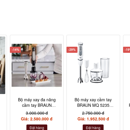
-14%
-29%
-1
Bộ máy xay đa năng
Bộ máy xay cầm tay
cầm tay BRAUN
BRAUN MQ 5235
MQ7025X 1000W màu
1000W 4 chi tiết màu
3.000.000 đ
2.750.000 đ
đen
trắng
Giá: 2.580.000 đ
Giá: 1.952.500 đ
Đặt hàng
Đặt hàng