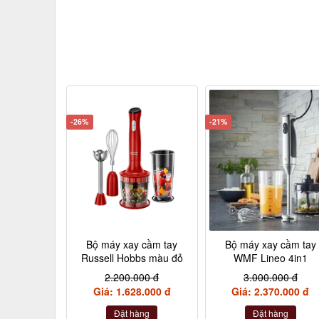
-26%
-21%
Bộ máy xay cầm tay
Bộ máy xay cầm tay
Russell Hobbs màu đỏ
WMF Lineo 4in1
2.200.000 đ
3.000.000 đ
Giá: 1.628.000 đ
Giá: 2.370.000 đ
Đặt hàng
Đặt hàng