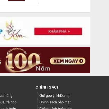
CHÍNH SÁCH
ua hàng
Gửi góp ý, khiếu nại
mua trả góp
Chính sách bảo mật
thanh toán
Chính sách hoàn tiền