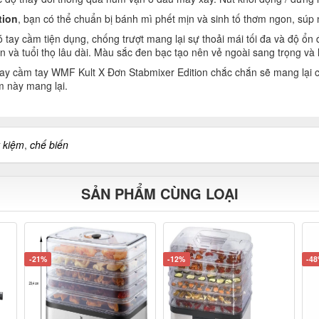
tion
, bạn có thể chuẩn bị bánh mì phết mịn và sinh tố thơm ngon, súp
ay cầm tiện dụng, chống trượt mang lại sự thoải mái tối đa và độ ổn đ
à tuổi thọ lâu dài. Màu sắc đen bạc tạo nên vẻ ngoài sang trọng và h
 xay cầm tay WMF Kult X Đơn Stabmixer Edition chắc chắn sẽ mang lại c
m này mang lại.
t kiệm
,
chế biến
SẢN PHẨM CÙNG LOẠI
-21%
-12%
-4