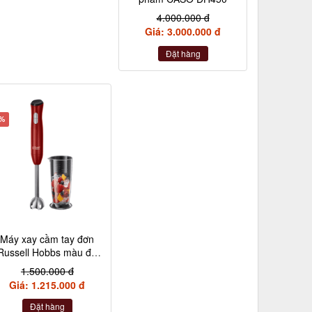
4.000.000 đ
Giá: 3.000.000 đ
Đặt hàng
9%
Máy xay cầm tay đơn
Russell Hobbs màu đỏ
kèm 1 cốc
1.500.000 đ
Giá: 1.215.000 đ
Đặt hàng