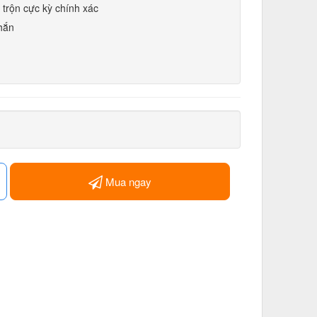
 trộn cực kỳ chính xác
hắn
Mua ngay