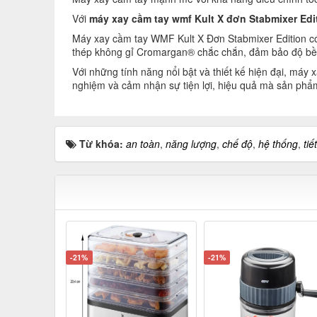
Với
máy xay cầm tay wmf Kult X đơn Stabmixer Edi
Máy xay cầm tay WMF Kult X Đơn Stabmixer Edition có t
thép không gỉ Cromargan® chắc chắn, đảm bảo độ bền v
Với những tính năng nổi bật và thiết kế hiện đại, máy
nghiệm và cảm nhận sự tiện lợi, hiệu quả mà sản phẩ
Từ khóa:
an toàn
,
năng lượng
,
chế độ
,
hệ thống
,
tiế
-21%
-21%