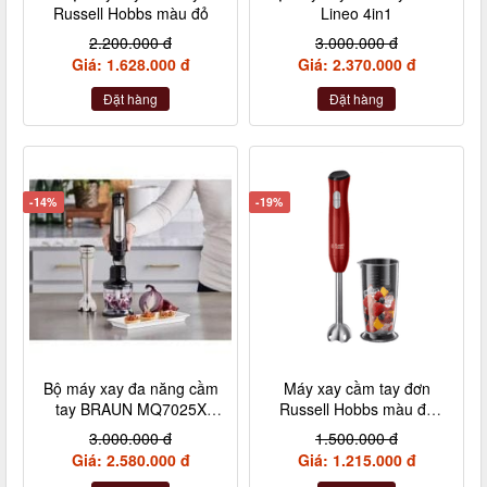
Russell Hobbs màu đỏ
Lineo 4in1
2.200.000 đ
3.000.000 đ
Giá: 1.628.000 đ
Giá: 2.370.000 đ
Đặt hàng
Đặt hàng
-14%
-19%
Bộ máy xay đa năng cầm
Máy xay cầm tay đơn
tay BRAUN MQ7025X
Russell Hobbs màu đỏ
1000W màu đen
kèm 1 cốc
3.000.000 đ
1.500.000 đ
Giá: 2.580.000 đ
Giá: 1.215.000 đ