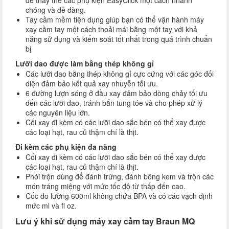
để thay thế các phụ kiện EasyClick một cách nhanh
chóng và dễ dàng.
Tay cầm mềm tiện dụng giúp bạn có thể vận hành máy
xay cầm tay một cách thoải mái bằng một tay với khả
năng sử dụng và kiểm soát tốt nhất trong quá trình chuẩn
bị
Lưỡi dao được làm bằng thép không gỉ
Các lưỡi dao bằng thép không gỉ cực cứng với các góc đối
diện đảm bảo kết quả xay nhuyễn tối ưu.
6 đường lượn sóng ở đầu xay đảm bảo dòng chảy tối ưu
đến các lưỡi dao, tránh bắn tung tóe và cho phép xử lý
các nguyên liệu lớn.
Cối xay đi kèm có các lưỡi dao sắc bén có thể xay được
các loại hạt, rau củ thậm chí là thịt.
Đi kèm các phụ kiện đa năng
Cối xay đi kèm có các lưỡi dao sắc bén có thể xay được
các loại hạt, rau củ thậm chí là thịt.
Phới trộn dùng để đánh trứng, đánh bông kem và trộn các
món tráng miệng với mức tốc độ từ thấp đến cao.
Cốc đo lường 600ml không chứa BPA và có các vạch định
mức ml và fl oz.
Lưu ý khi sử dụng máy xay cầm tay Braun MQ