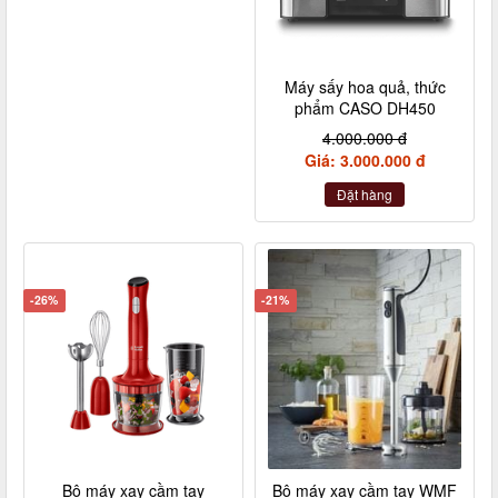
Máy sấy hoa quả, thức
phẩm CASO DH450
4.000.000 đ
Giá: 3.000.000 đ
Đặt hàng
-26%
-21%
Bộ máy xay cầm tay
Bộ máy xay cầm tay WMF