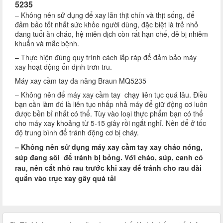
5235
– Không nên sử dụng để xay lẫn thịt chín và thịt sống, để
đảm bảo tốt nhất sức khỏe người dùng, đặc biệt là trẻ nhỏ
đang tuổi ăn cháo, hệ miễn dịch còn rất hạn chế, dễ bị nhiễm
khuẩn và mắc bệnh.
– Thực hiện đúng quy trình cách lắp ráp để đảm bảo máy
xay hoạt động ổn định trơn tru.
Máy xay cầm tay đa năng Braun MQ5235
– Không nên để máy xay cầm tay chạy liên tục quá lâu. Điều
bạn cần làm đó là liên tục nhấp nhả máy để giữ động cơ luôn
được bền bỉ nhất có thể. Tùy vào loại thực phẩm bạn có thể
cho máy xay khoảng từ 5-15 giây rồi ngắt nghỉ. Nên để ở tốc
độ trung bình để tránh động cơ bị cháy.
– Không nên sử dụng máy xay cầm tay xay cháo nóng,
súp đang sôi để tránh bị bỏng. Với cháo, súp, canh có
rau, nên cắt nhỏ rau trước khi xay để tránh cho rau dài
quấn vào trục xay gây quá tải