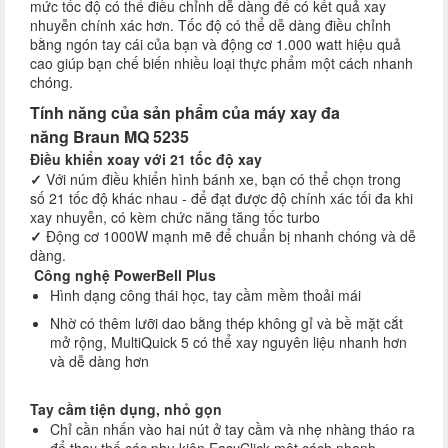
mức tốc độ có thể điều chỉnh dễ dàng để có kết quả xay
nhuyễn chính xác hơn. Tốc độ có thể dễ dàng điều chỉnh
bằng ngón tay cái của bạn và động cơ 1.000 watt hiệu quả
cao giúp bạn chế biến nhiều loại thực phẩm một cách nhanh
chóng.
Tính năng của sản phẩm của máy xay đa
năng Braun MQ 5235
Điều khiển xoay với 21 tốc độ xay
✓
Với núm điều khiển hình bánh xe, bạn có thể chọn trong
số 21 tốc độ khác nhau - để đạt được độ chính xác tối đa khi
xay nhuyễn, có kèm chức năng tăng tốc turbo
✓
Động cơ 1000W mạnh mẽ để chuẩn bị nhanh chóng và dễ
dàng.
Công nghệ PowerBell Plus
Hình dạng công thái học, tay cầm mềm thoải mái
Nhờ có thêm lưỡi dao bằng thép không gỉ và bề mặt cắt
mở rộng, MultiQuick 5 có thể xay nguyên liệu nhanh hơn
và dễ dàng hơn
Tay cầm tiện dụng, nhỏ gọn
Chỉ cần nhấn vào hai nút ở tay cầm và nhẹ nhàng tháo ra