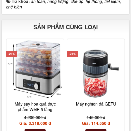
Từ khóa:
an toàn
,
năng lượng
,
chế độ
,
hệ thống
,
tiết kiệm
,
chế biến
SẢN PHẨM CÙNG LOẠI
-21%
-21%
Máy sấy hoa quả thực
Máy nghiền đá GEFU
phẩm WMF 5 tầng
4.200.000 đ
145.000 đ
Giá: 3.318.000 đ
Giá: 114.550 đ