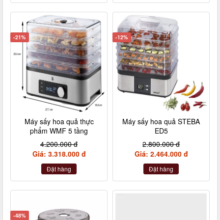
-21%
-12%
Máy sấy hoa quả thực
Máy sấy hoa quả STEBA
phẩm WMF 5 tầng
ED5
4.200.000 đ
2.800.000 đ
Giá: 3.318.000 đ
Giá: 2.464.000 đ
Đặt hàng
Đặt hàng
-48%