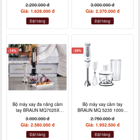
2.200.000 đ
3.000.000 đ
Giá: 1.628.000 đ
Giá: 2.370.000 đ
Đặt hàng
Đặt hàng
-14%
-29%
Bộ máy xay đa năng cầm
Bộ máy xay cầm tay
tay BRAUN MQ7025X
BRAUN MQ 5235 1000W
1000W màu đen
4 chi tiết màu trắng
3.000.000 đ
2.750.000 đ
Giá: 2.580.000 đ
Giá: 1.952.500 đ
Đặt hàng
Đặt hàng