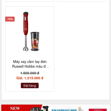
-19%
Máy xay cầm tay đơn
Russell Hobbs màu đỏ
kèm 1 cốc
1.500.000 đ
Giá: 1.215.000 đ
Đặt hàng