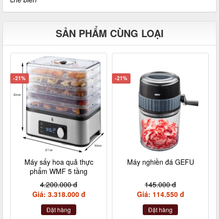
SẢN PHẨM CÙNG LOẠI
-21%
-21%
Máy sấy hoa quả thực
Máy nghiền đá GEFU
phẩm WMF 5 tầng
4.200.000 đ
145.000 đ
Giá: 3.318.000 đ
Giá: 114.550 đ
Đặt hàng
Đặt hàng