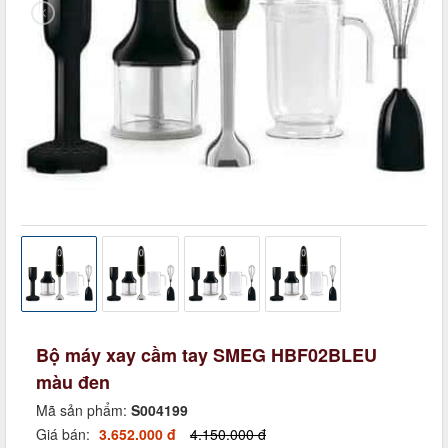
Bộ máy xay cầm tay SMEG HBF02BLEU
màu đen
Mã sản phẩm:
S004199
Giá bán:
3.652.000 đ
4.150.000 đ