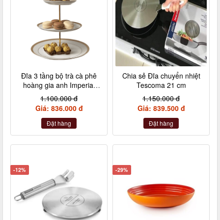
Đĩa 3 tầng bộ trà cà phê
Chia sẻ Đĩa chuyển nhiệt
hoàng gia anh Imperial
Tescoma 21 cm
London size to
1.100.000 đ
1.150.000 đ
Giá: 836.000 đ
Giá: 839.500 đ
Đặt hàng
Đặt hàng
-12%
-29%