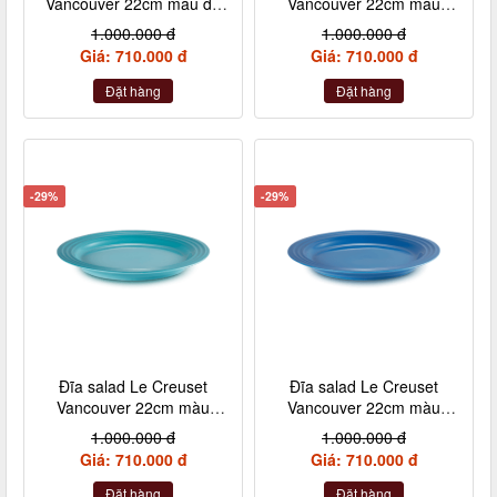
Vancouver 22cm màu đỏ
Vancouver 22cm màu
cheery
hồng vỏ sò
1.000.000 đ
1.000.000 đ
Giá: 710.000 đ
Giá: 710.000 đ
Đặt hàng
Đặt hàng
-29%
-29%
Đĩa salad Le Creuset
Đĩa salad Le Creuset
Vancouver 22cm màu
Vancouver 22cm màu
xanh caribe
xanh marseille
1.000.000 đ
1.000.000 đ
Giá: 710.000 đ
Giá: 710.000 đ
Đặt hàng
Đặt hàng