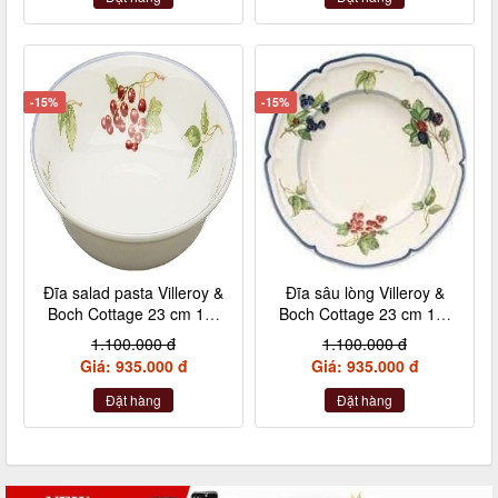
-15%
-15%
Đĩa salad pasta Villeroy &
Đĩa sâu lòng Villeroy &
Boch Cottage 23 cm 10-
Boch Cottage 23 cm 10-
1115-2695
1115-2700
1.100.000 đ
1.100.000 đ
Giá: 935.000 đ
Giá: 935.000 đ
Đặt hàng
Đặt hàng