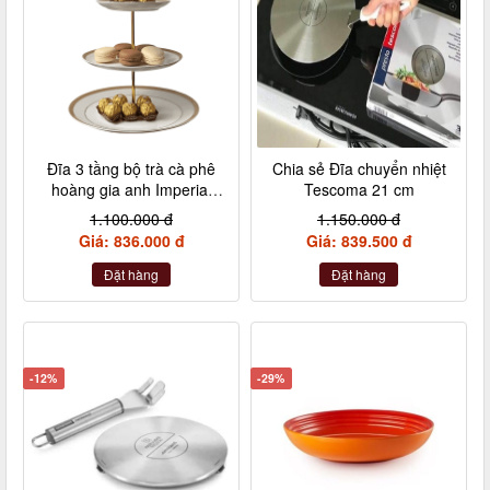
Đĩa 3 tầng bộ trà cà phê
Chia sẻ Đĩa chuyển nhiệt
hoàng gia anh Imperial
Tescoma 21 cm
London size to
1.100.000 đ
1.150.000 đ
Giá: 836.000 đ
Giá: 839.500 đ
Đặt hàng
Đặt hàng
-12%
-29%