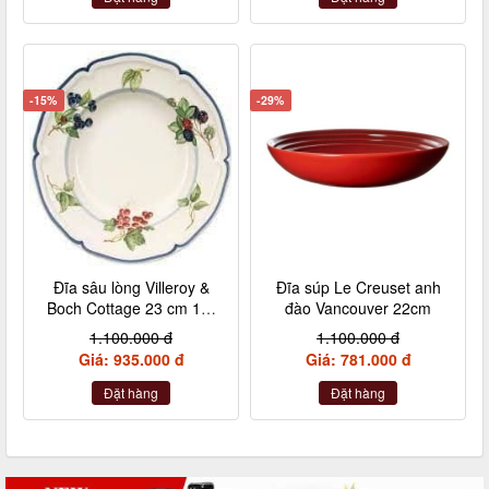
-15%
-29%
Đĩa sâu lòng Villeroy &
Đĩa súp Le Creuset anh
Boch Cottage 23 cm 10-
đào Vancouver 22cm
1115-2700
1.100.000 đ
1.100.000 đ
Giá: 935.000 đ
Giá: 781.000 đ
Đặt hàng
Đặt hàng