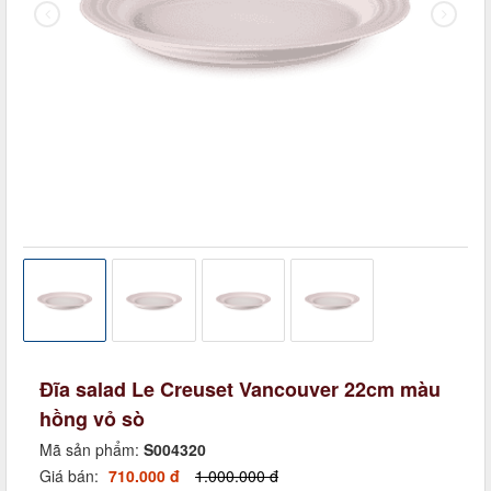
Đĩa salad Le Creuset Vancouver 22cm màu
hồng vỏ sò
Mã sản phẩm:
S004320
Giá bán:
710.000 đ
1.000.000 đ