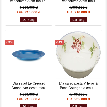
Vancouver 22cm màu đỏ
Vancouver 22cm màu
cheery
xanh caribe
1.000.000 đ
1.000.000 đ
Giá: 710.000 đ
Giá: 710.000 đ
Đặt hàng
Đặt hàng
-29%
-15%
Đĩa salad Le Creuset
Đĩa salad pasta Villeroy &
Vancouver 22cm màu
Boch Cottage 23 cm 10-
xanh marseille
1115-2695
1.000.000 đ
1.100.000 đ
Giá: 710.000 đ
Giá: 935.000 đ
Đặt hàng
Đặt hàng