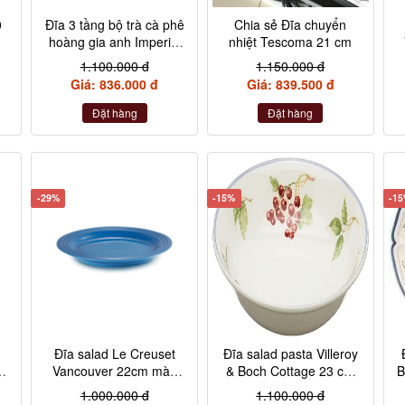
0
Đĩa 3 tầng bộ trà cà phê
Chia sẻ Đĩa chuyển
hoàng gia anh Imperial
nhiệt Tescoma 21 cm
London size to
1.100.000 đ
1.150.000 đ
Giá: 836.000 đ
Giá: 839.500 đ
Đặt hàng
Đặt hàng
-29%
-15%
-1
Đĩa salad Le Creuset
Đĩa salad pasta Villeroy
u
Vancouver 22cm màu
& Boch Cottage 23 cm
B
xanh marseille
10-1115-2695
1.000.000 đ
1.100.000 đ