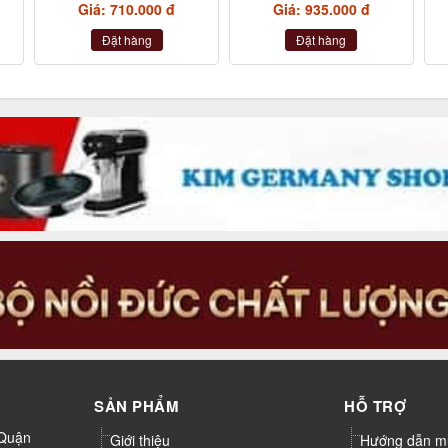
Giá: 710.000 đ
Giá: 935.000 đ
Đặt hàng
Đặt hàng
SẢN PHẨM
HỖ TRỢ
 Quận
Giới thiệu
Hướng dẫn m