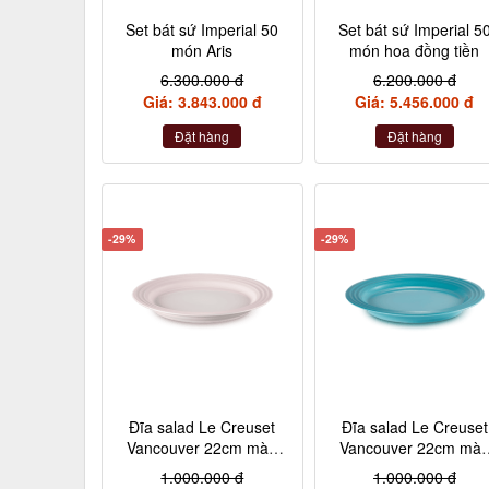
Set bát sứ Imperial 50
Set bát sứ Imperial 5
món Aris
món hoa đồng tiền
6.300.000 đ
6.200.000 đ
Giá: 3.843.000 đ
Giá: 5.456.000 đ
Đặt hàng
Đặt hàng
-29%
-29%
Đĩa salad Le Creuset
Đĩa salad Le Creuset
Vancouver 22cm màu
Vancouver 22cm mà
hồng vỏ sò
xanh caribe
1.000.000 đ
1.000.000 đ