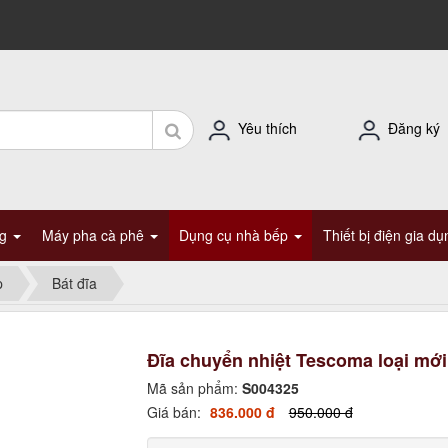
Yêu thích
Đăng ký
ng
Máy pha cà phê
Dụng cụ nhà bếp
Thiết bị điện gia d
p
Bát đĩa
Đĩa chuyển nhiệt Tescoma loại mới
Mã sản phẩm:
S004325
Giá bán:
836.000 đ
950.000 đ