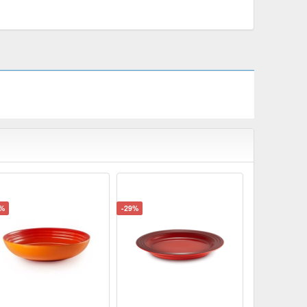
9%
-29%