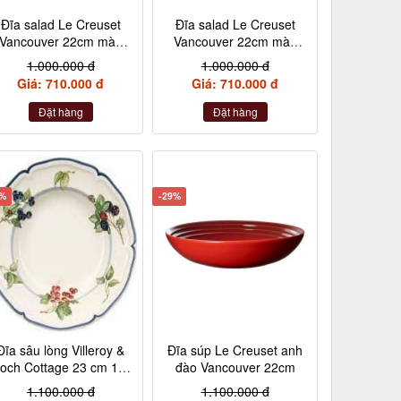
Đĩa salad Le Creuset
Đĩa salad Le Creuset
Vancouver 22cm màu
Vancouver 22cm màu
cam
đỏ cheery
1.000.000 đ
1.000.000 đ
Giá: 710.000 đ
Giá: 710.000 đ
Đặt hàng
Đặt hàng
5%
-29%
Đĩa sâu lòng Villeroy &
Đĩa súp Le Creuset anh
och Cottage 23 cm 10-
đào Vancouver 22cm
1115-2700
1.100.000 đ
1.100.000 đ