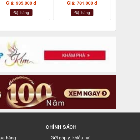
Giá: 935.000 đ
Giá: 781.000 đ
Đặt hàng
Đặt hàng
CHÍNH SÁCH
ua hàng
Gửi góp ý, khiếu nại