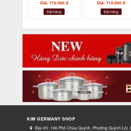
Giá: 710.000 đ
Giá: 710.000 đ
Đặt hàng
Đặt hàng
KIM GERMANY SHOP
Địa chỉ:
196 Phố Chùa Quỳnh, Phường Quỳnh Lôi,