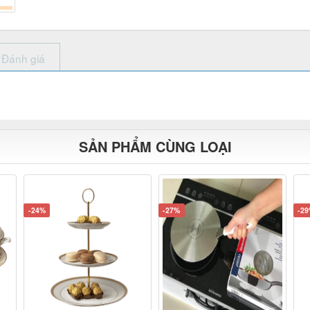
Đánh giá
SẢN PHẨM CÙNG LOẠI
-24%
-27%
-2