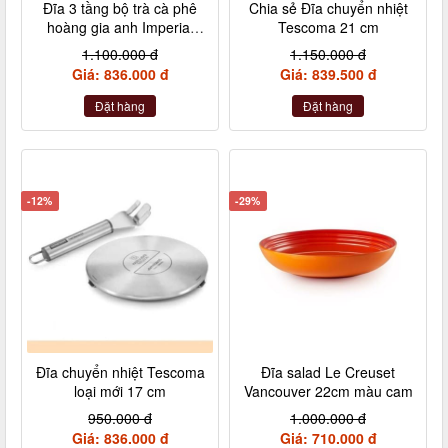
Đĩa 3 tầng bộ trà cà phê
Chia sẻ Đĩa chuyển nhiệt
hoàng gia anh Imperial
Tescoma 21 cm
London size to
1.100.000 đ
1.150.000 đ
Giá: 836.000 đ
Giá: 839.500 đ
Đặt hàng
Đặt hàng
-12%
-29%
Đĩa chuyển nhiệt Tescoma
Đĩa salad Le Creuset
loại mới 17 cm
Vancouver 22cm màu cam
950.000 đ
1.000.000 đ
Giá: 836.000 đ
Giá: 710.000 đ