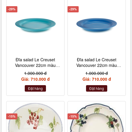
-29%
-29%
Đĩa salad Le Creuset
Đĩa salad Le Creuset
Vancouver 22cm màu
Vancouver 22cm màu
xanh caribe
xanh marseille
1.000.000 đ
1.000.000 đ
Giá: 710.000 đ
Giá: 710.000 đ
Đặt hàng
Đặt hàng
-15%
-15%