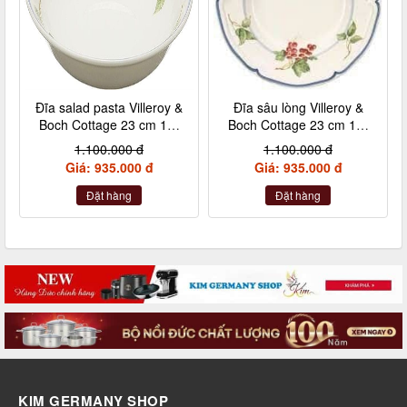
Đĩa salad pasta Villeroy &
Đĩa sâu lòng Villeroy &
Boch Cottage 23 cm 10-
Boch Cottage 23 cm 10-
1115-2695
1115-2700
1.100.000 đ
1.100.000 đ
Giá: 935.000 đ
Giá: 935.000 đ
Đặt hàng
Đặt hàng
KIM GERMANY SHOP