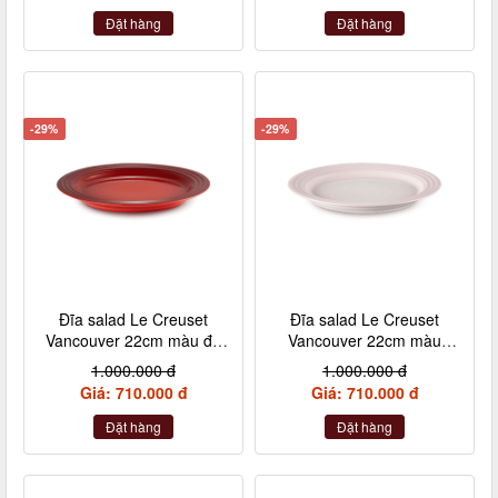
Đặt hàng
Đặt hàng
-29%
-29%
Đĩa salad Le Creuset
Đĩa salad Le Creuset
Vancouver 22cm màu đỏ
Vancouver 22cm màu
cheery
hồng vỏ sò
1.000.000 đ
1.000.000 đ
Giá: 710.000 đ
Giá: 710.000 đ
Đặt hàng
Đặt hàng