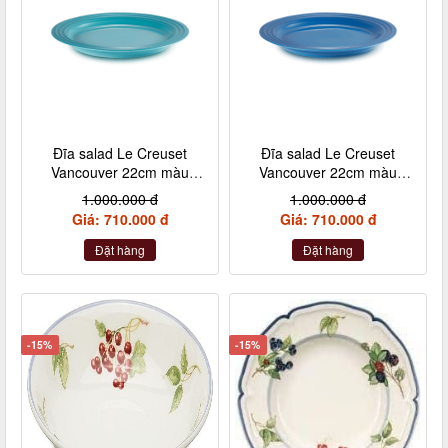
Đĩa salad Le Creuset
Đĩa salad Le Creuset
Vancouver 22cm màu
Vancouver 22cm màu
xanh caribe
xanh marseille
1.000.000 đ
1.000.000 đ
Giá: 710.000 đ
Giá: 710.000 đ
Đặt hàng
Đặt hàng
-15%
-15%