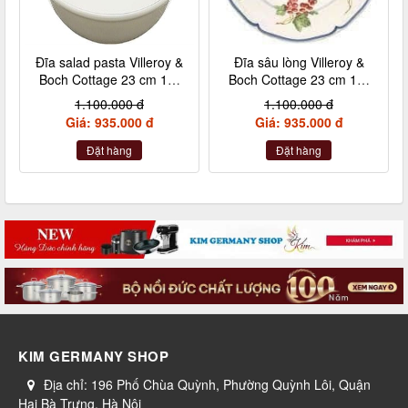
Đĩa salad pasta Villeroy &
Đĩa sâu lòng Villeroy &
Boch Cottage 23 cm 10-
Boch Cottage 23 cm 10-
1115-2695
1115-2700
1.100.000 đ
1.100.000 đ
Giá: 935.000 đ
Giá: 935.000 đ
Đặt hàng
Đặt hàng
KIM GERMANY SHOP
Địa chỉ:
196 Phố Chùa Quỳnh, Phường Quỳnh Lôi, Quận
Hai Bà Trưng, Hà Nội