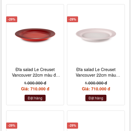
-29%
-29%
Đĩa salad Le Creuset
Đĩa salad Le Creuset
Vancouver 22cm màu đỏ
Vancouver 22cm màu
cheery
hồng vỏ sò
1.000.000 đ
1.000.000 đ
Giá: 710.000 đ
Giá: 710.000 đ
Đặt hàng
Đặt hàng
-29%
-29%