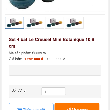
Set 4 bát Le Creuset Mini Botanique 10,6
cm
Mã sản phẩm:
S003975
Giá bán:
1.292.000 đ
1.900.000 đ
Số lượng
Thêm vào giỏ
Mua ngay