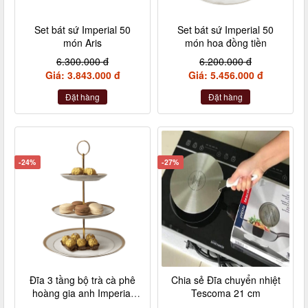
Set bát sứ Imperial 50
Set bát sứ Imperial 50
món Aris
món hoa đồng tiền
6.300.000 đ
6.200.000 đ
Giá: 3.843.000 đ
Giá: 5.456.000 đ
Đặt hàng
Đặt hàng
-24%
-27%
Đĩa 3 tầng bộ trà cà phê
Chia sẻ Đĩa chuyển nhiệt
hoàng gia anh Imperial
Tescoma 21 cm
London size to