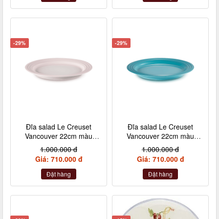
-29%
-29%
Đĩa salad Le Creuset
Đĩa salad Le Creuset
Vancouver 22cm màu
Vancouver 22cm màu
hồng vỏ sò
xanh caribe
1.000.000 đ
1.000.000 đ
Giá: 710.000 đ
Giá: 710.000 đ
Đặt hàng
Đặt hàng