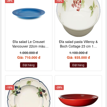
-29%
-15%
Đĩa salad Le Creuset
Đĩa salad pasta Villeroy &
Vancouver 22cm màu
Boch Cottage 23 cm 10-
xanh marseille
1115-2695
1.000.000 đ
1.100.000 đ
Giá: 710.000 đ
Giá: 935.000 đ
Đặt hàng
Đặt hàng
-15%
-29%