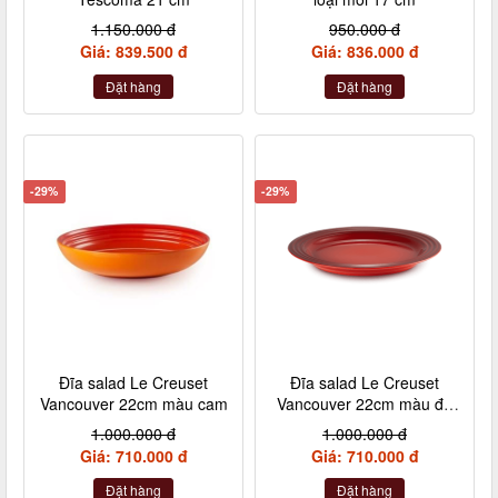
1.150.000 đ
950.000 đ
Giá: 839.500 đ
Giá: 836.000 đ
Đặt hàng
Đặt hàng
-29%
-29%
Đĩa salad Le Creuset
Đĩa salad Le Creuset
Vancouver 22cm màu cam
Vancouver 22cm màu đỏ
cheery
1.000.000 đ
1.000.000 đ
Giá: 710.000 đ
Giá: 710.000 đ
Đặt hàng
Đặt hàng