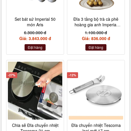
Set bát sứ Imperial 50
Đĩa 3 tầng bộ trà cà phê
món Aris
hoàng gia anh Imperial
London size to
6.300.000 đ
1.100.000 đ
Giá: 3.843.000 đ
Giá: 836.000 đ
Đặt hàng
Đặt hàng
-27%
-12%
Chia sẻ Đĩa chuyển nhiệt
Đĩa chuyển nhiệt Tescoma
Tescoma 21 cm
loại mới 17 cm