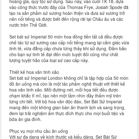
hoàng gia, quý tộc sử dụng. Sau này, vào cuối TK 18, dựa
vào công thức trước đây của Thomas Frye, Josiah Spode đã
tạo ra sản phẩm sứ xương hoàn thiện và đưa sứ xương trở
nên nổi tiếng và được biết đến rộng rãi tại Châu âu và các
nước trên Thế Giới.
Set bát sứ Imperial 50 món hoa đồng tiền tất cả đều được
chế tác từ sứ xương cao cấp nổi tiếng mang lại cảm giác vừa
tinh tế, vừa đẳng cấp chưa từng thấy khi sử dụng. Đảm bảo
cho bạn sự tinh tế đạt đến mức tuyệt đối cũng như chất
lượng tuyệt hảo của loại sứ cao cấp này.
Thiết kế hoa văn tinh xảo
Set bát sứ Imperial London không chỉ là tập hợp của 50 món
đồ ăn uống mà còn là một tác phẩm nghệ thuật với thiết kế
hoa văn tinh xảo. Mỗi đường nét, mỗi họa tiết đều được
chạm khắc tỉ mỉ, tạo nên một tầm nhìn đầy thẩm mỹ trên
từng chi tiết. Với bộ hoa văn độc đáo, Set Bát Sứ Imperial
mang đến một không gian bàn ăn thanh lịch và sang trọng,
đem lại trải nghiệm ẩm thực đích thực cho mọi buổi tiệc và
bữa ăn gia đình.
Phục vụ mọi nhu cầu ăn uống
Với sự đa dạng về kích thước và kiểu dáng, Set Bát Sứ