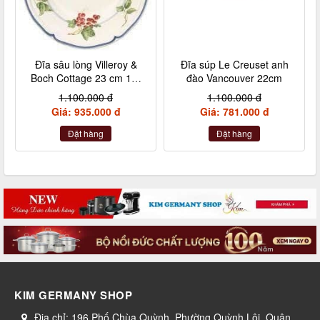
Đĩa sâu lòng Villeroy &
Đĩa súp Le Creuset anh
Boch Cottage 23 cm 10-
đào Vancouver 22cm
1115-2700
1.100.000 đ
1.100.000 đ
Giá: 935.000 đ
Giá: 781.000 đ
Đặt hàng
Đặt hàng
KIM GERMANY SHOP
Địa chỉ:
196 Phố Chùa Quỳnh, Phường Quỳnh Lôi, Quận