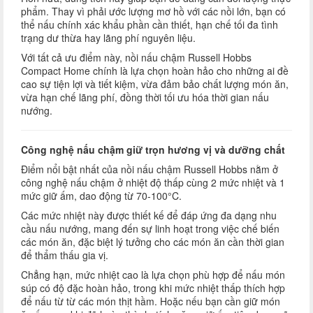
phẩm. Thay vì phải ước lượng mơ hồ với các nồi lớn, bạn có
thể nấu chính xác khẩu phần cần thiết, hạn chế tối đa tình
trạng dư thừa hay lãng phí nguyên liệu.
Với tất cả ưu điểm này, nồi nấu chậm Russell Hobbs
Compact Home chính là lựa chọn hoàn hảo cho những ai đề
cao sự tiện lợi và tiết kiệm, vừa đảm bảo chất lượng món ăn,
vừa hạn chế lãng phí, đồng thời tối ưu hóa thời gian nấu
nướng.
Công nghệ nấu chậm giữ trọn hương vị và dưỡng chất
Điểm nổi bật nhất của nồi nấu chậm Russell Hobbs nằm ở
công nghệ nấu chậm ở nhiệt độ thấp cùng 2 mức nhiệt và 1
mức giữ ấm, dao động từ 70-100°C.
Các mức nhiệt này được thiết kế để đáp ứng đa dạng nhu
cầu nấu nướng, mang đến sự linh hoạt trong việc chế biến
các món ăn, đặc biệt lý tưởng cho các món ăn cần thời gian
để thẩm thấu gia vị.
Chẳng hạn, mức nhiệt cao là lựa chọn phù hợp để nấu món
súp có độ đặc hoàn hảo, trong khi mức nhiệt thấp thích hợp
để nấu từ từ các món thịt hầm. Hoặc nếu bạn cần giữ món