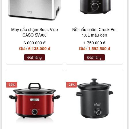
Máy nấu chậm Sous Vide
Nồi nấu chậm Crock Pot
CASO SV900
1,8L màu đen
6.600.000 đ
1.750.000 đ
Giá: 6.138.000 đ
Giá: 1.592.500 đ
Đặt hàng
Đặt hàng
-32%
-25%