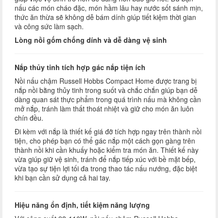
nấu các món cháo đặc, món hầm lâu hay nước sốt sánh mịn,
thức ăn thừa sẽ không dễ bám dính giúp tiết kiệm thời gian
và công sức làm sạch.
Lòng nồi gốm chống dính và dễ dàng vệ sinh
Nắp thủy tinh tích hợp gác nắp tiện ích
Nồi nấu chậm Russell Hobbs Compact Home được trang bị
nắp nồi bằng thủy tinh trong suốt và chắc chắn giúp bạn dễ
dàng quan sát thực phẩm trong quá trình nấu mà không cần
mở nắp, tránh làm thất thoát nhiệt và giữ cho món ăn luôn
chín đều.
Đi kèm với nắp là thiết kế giá đỡ tích hợp ngay trên thành nồi
tiện, cho phép bạn có thể gác nắp một cách gọn gàng trên
thành nồi khi cần khuấy hoặc kiểm tra món ăn. Thiết kế này
vừa giúp giữ vệ sinh, tránh để nắp tiếp xúc với bề mặt bếp,
vừa tạo sự tiện lợi tối đa trong thao tác nấu nướng, đặc biệt
khi bạn cần sử dụng cả hai tay.
Hiệu năng ổn định, tiết kiệm năng lượng