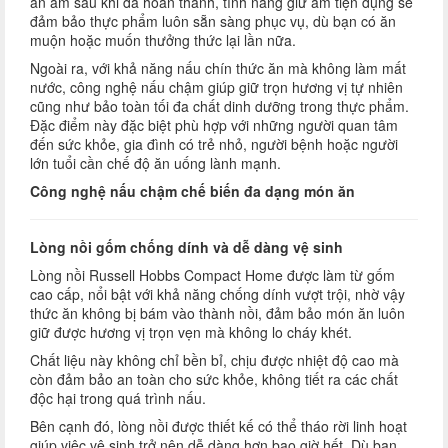
ăn ấm sau khi đã hoàn thành, tính năng giữ ấm tiện dụng sẽ
đảm bảo thực phẩm luôn sẵn sàng phục vụ, dù bạn có ăn
muộn hoặc muốn thưởng thức lại lần nữa.
Ngoài ra, với khả năng nấu chín thức ăn mà không làm mất
nước, công nghệ nấu chậm giúp giữ trọn hương vị tự nhiên
cũng như bảo toàn tối đa chất dinh dưỡng trong thực phẩm.
Đặc điểm này đặc biệt phù hợp với những người quan tâm
đến sức khỏe, gia đình có trẻ nhỏ, người bệnh hoặc người
lớn tuổi cần chế độ ăn uống lành mạnh.
Công nghệ nấu chậm chế biến đa dạng món ăn
Lòng nồi gốm chống dính và dễ dàng vệ sinh
Lòng nồi Russell Hobbs Compact Home được làm từ gốm
cao cấp, nổi bật với khả năng chống dính vượt trội, nhờ vậy
thức ăn không bị bám vào thành nồi, đảm bảo món ăn luôn
giữ được hương vị trọn vẹn mà không lo cháy khét.
Chất liệu này không chỉ bền bỉ, chịu được nhiệt độ cao mà
còn đảm bảo an toàn cho sức khỏe, không tiết ra các chất
độc hại trong quá trình nấu.
Bên cạnh đó, lòng nồi được thiết kế có thể tháo rời linh hoạt
giúp việc vệ sinh trở nên dễ dàng hơn bao giờ hết. Dù bạn