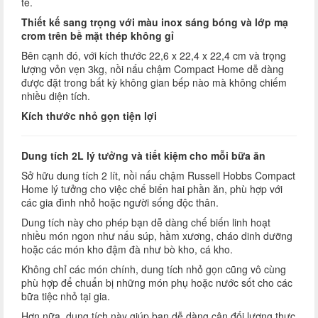
tế.
Thiết kế sang trọng với màu inox sáng bóng và lớp mạ
crom trên bề mặt thép không gỉ
Bên cạnh đó, với kích thước 22,6 x 22,4 x 22,4 cm và trọng
lượng vỏn vẹn 3kg, nồi nấu chậm Compact Home dễ dàng
được đặt trong bất kỳ không gian bếp nào mà không chiếm
nhiều diện tích.
Kích thước nhỏ gọn tiện lợi
Dung tích 2L lý tưởng và tiết kiệm cho mỗi bữa ăn
Sở hữu dung tích 2 lít, nồi nấu chậm Russell Hobbs Compact
Home lý tưởng cho việc chế biến hai phần ăn, phù hợp với
các gia đình nhỏ hoặc người sống độc thân.
Dung tích này cho phép bạn dễ dàng chế biến linh hoạt
nhiều món ngon như nấu súp, hầm xương, cháo dinh dưỡng
hoặc các món kho đậm đà như bò kho, cá kho.
Không chỉ các món chính, dung tích nhỏ gọn cũng vô cùng
phù hợp để chuẩn bị những món phụ hoặc nước sốt cho các
bữa tiệc nhỏ tại gia.
Hơn nữa, dung tích này giúp bạn dễ dàng cân đối lượng thực