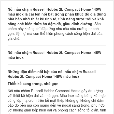
Nồi nấu chậm Russell Hobbs 2L Compact Home 145W
màu inox là cái tên nổi bật trong phân khúc đồ gia dụng
nhà bếp nhờ thiết kế tinh tế, tính năng vượt trội và khả
năng chế biến thức ăn đậm đà, giàu dinh dưỡng.
Sản
phẩm này không chỉ đáp ứng nhu cầu nấu nướng nhanh
gọn, tiện lợi mà còn thể hiện phong cách sống hiện đại của
gia chủ.
Nồi nấu chậm Russell Hobbs 2L Compact Home 145W
màu inox
Những đặc điểm nổi bật của nồi nấu chậm Russell
Hobbs 2L Compact Home 145W màu inox
Thiết kế sang trọng, nhỏ gọn
Nồi nấu chậm Russell Hobbs Compact Home gây ấn tượng
với thiết kế hiện đại và nhỏ gọn. Màu inox sáng bóng kết hợp
cùng lớp mạ crom trên bề mặt thép không gỉ không chỉ đảm
bảo độ bền mà còn mang đến vẻ ngoài sang trọng, phù hợp
với không gian bếp hiện đại và phong cách sống tối giản, tinh