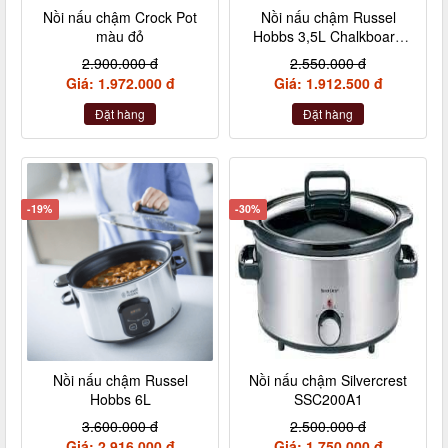
Nồi nấu chậm Crock Pot
Nồi nấu chậm Russel
màu đỏ
Hobbs 3,5L Chalkboard
màu đen
2.900.000 đ
2.550.000 đ
Giá: 1.972.000 đ
Giá: 1.912.500 đ
Đặt hàng
Đặt hàng
-19%
-30%
Nồi nấu chậm Russel
Nồi nấu chậm Silvercrest
Hobbs 6L
SSC200A1
3.600.000 đ
2.500.000 đ
Giá: 2.916.000 đ
Giá: 1.750.000 đ