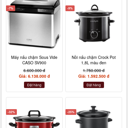
-7%
-9%
Máy nấu chậm Sous Vide
Nồi nấu chậm Crock Pot
CASO SV900
1,8L màu đen
6.600.000 đ
1.750.000 đ
Giá: 6.138.000 đ
Giá: 1.592.500 đ
Đặt hàng
Đặt hàng
-32%
-25%