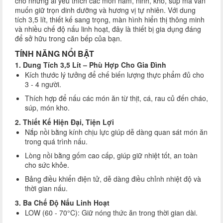
cho những ai yêu thích các món hầm, ninh, kho, súp mà vẫn
muốn giữ trọn dinh dưỡng và hương vị tự nhiên. Với dung
tích 3,5 lít, thiết kế sang trọng, màn hình hiển thị thông minh
và nhiều chế độ nấu linh hoạt, đây là thiết bị gia dụng đáng
để sở hữu trong căn bếp của bạn.
TÍNH NĂNG NỔI BẬT
1. Dung Tích 3,5 Lít – Phù Hợp Cho Gia Đình
Kích thước lý tưởng để chế biến lượng thực phẩm đủ cho
3 - 4 người.
Thích hợp để nấu các món ăn từ thịt, cá, rau củ đến cháo,
súp, món kho.
2. Thiết Kế Hiện Đại, Tiện Lợi
Nắp nồi bằng kính chịu lực giúp dễ dàng quan sát món ăn
trong quá trình nấu.
Lòng nồi bằng gốm cao cấp, giúp giữ nhiệt tốt, an toàn
cho sức khỏe.
Bảng điều khiển điện tử, dễ dàng điều chỉnh nhiệt độ và
thời gian nấu.
3. Ba Chế Độ Nấu Linh Hoạt
LOW (60 - 70°C): Giữ nóng thức ăn trong thời gian dài.