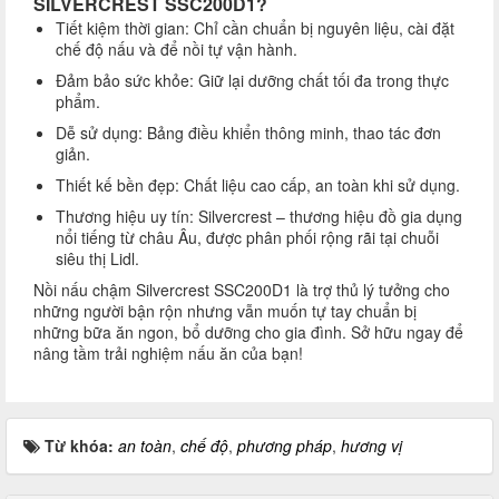
SILVERCREST SSC200D1?
Tiết kiệm thời gian: Chỉ cần chuẩn bị nguyên liệu, cài đặt
chế độ nấu và để nồi tự vận hành.
Đảm bảo sức khỏe: Giữ lại dưỡng chất tối đa trong thực
phẩm.
Dễ sử dụng: Bảng điều khiển thông minh, thao tác đơn
giản.
Thiết kế bền đẹp: Chất liệu cao cấp, an toàn khi sử dụng.
Thương hiệu uy tín: Silvercrest – thương hiệu đồ gia dụng
nổi tiếng từ châu Âu, được phân phối rộng rãi tại chuỗi
siêu thị Lidl.
Nồi nấu chậm Silvercrest SSC200D1 là trợ thủ lý tưởng cho
những người bận rộn nhưng vẫn muốn tự tay chuẩn bị
những bữa ăn ngon, bổ dưỡng cho gia đình. Sở hữu ngay để
nâng tầm trải nghiệm nấu ăn của bạn!
Từ khóa:
an toàn
,
chế độ
,
phương pháp
,
hương vị