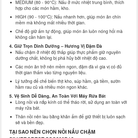
MEDIUM (80 - 90°C): Nấu ở mức nhiệt trung bình, thích
hợp cho các món hầm, kho.
HIGH (90 - 100°C): Nấu nhanh hơn, giúp món ăn chín
mềm mà không mất nhiều thời gian.
Chế độ giữ ấm tự động, giúp món ăn luôn nóng hổi mà
không cần hâm lại.
4. Giữ Trọn Dinh Dưỡng – Hương Vị Đậm Đà
Nấu chậm ở nhiệt độ thấp giúp thực phẩm giữ nguyên
dưỡng chất, không bị phá hủy bởi nhiệt độ cao.
Các món ăn trở nên mềm ngon, đậm đà vì gia vị có đủ
thời gian thấm vào từng nguyên liệu.
Lý tưởng để chế biến thịt kho, súp hầm, gà tiềm, sườn
hầm rau củ và nhiều món ngon khác.
5. Vệ Sinh Dễ Dàng, An Toàn Với Máy Rửa Bát
Lòng nồi và nắp kính có thể tháo rời, sử dụng an toàn với
máy rửa bát.
Thân nồi nên lau bằng khăn ẩm để giữ thiết bị luôn sạch
sẽ và bền đẹp.
TẠI SAO NÊN CHỌN NỒI NẤU CHẬM