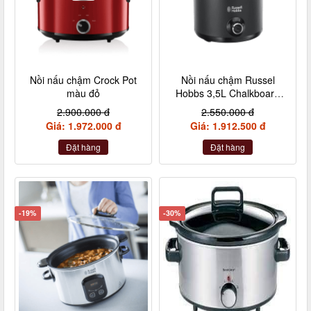
Nồi nấu chậm Crock Pot
Nồi nấu chậm Russel
màu đỏ
Hobbs 3,5L Chalkboard
màu đen
2.900.000 đ
2.550.000 đ
Giá: 1.972.000 đ
Giá: 1.912.500 đ
Đặt hàng
Đặt hàng
-19%
-30%