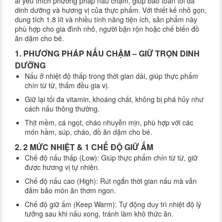
ai yêu thích phương pháp nấu chậm, giúp bảo toàn tối đa
dinh dưỡng và hương vị của thực phẩm. Với thiết kế nhỏ gọn,
dung tích 1.8 lít và nhiều tính năng tiện ích, sản phẩm này
phù hợp cho gia đình nhỏ, người bận rộn hoặc chế biến đồ
ăn dặm cho bé.
1. PHƯƠNG PHÁP NẤU CHẬM – GIỮ TRỌN DINH
DƯỠNG
Nấu ở nhiệt độ thấp trong thời gian dài, giúp thực phẩm
chín từ từ, thấm đều gia vị.
Giữ lại tối đa vitamin, khoáng chất, không bị phá hủy như
cách nấu thông thường.
Thịt mềm, cá ngọt, cháo nhuyễn mịn, phù hợp với các
món hầm, súp, cháo, đồ ăn dặm cho bé.
2. 2 MỨC NHIỆT & 1 CHẾ ĐỘ GIỮ ẤM
Chế độ nấu thấp (Low): Giúp thực phẩm chín từ từ, giữ
được hương vị tự nhiên.
Chế độ nấu cao (High): Rút ngắn thời gian nấu mà vẫn
đảm bảo món ăn thơm ngon.
Chế độ giữ ấm (Keep Warm): Tự động duy trì nhiệt độ lý
tưởng sau khi nấu xong, tránh làm khô thức ăn.