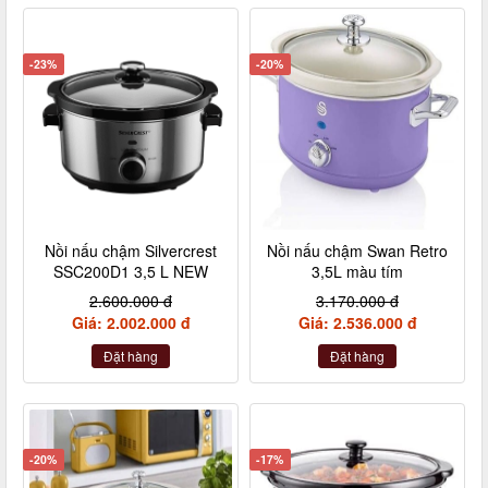
-23%
-20%
Nồi nấu chậm Silvercrest
Nồi nấu chậm Swan Retro
SSC200D1 3,5 L NEW
3,5L màu tím
2.600.000 đ
3.170.000 đ
Giá: 2.002.000 đ
Giá: 2.536.000 đ
Đặt hàng
Đặt hàng
-20%
-17%