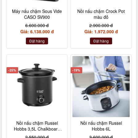
Máy nấu chậm Sous Vide
Nồi nấu chậm Crock Pot
CASO SV900
màu đỏ
6.600.000 đ
2.900.000 đ
Giá: 6.138.000 đ
Giá: 1.972.000 đ
Đặt hàng
Đặt hàng
-25%
-19%
Nồi nấu chậm Russel
Nồi nấu chậm Russel
Hobbs 3,5L Chalkboard
Hobbs 6L
màu đen
2.550.000 đ
3.600.000 đ