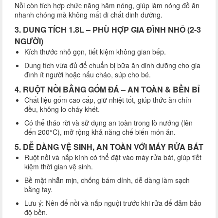
Nồi còn tích hợp chức năng hâm nóng, giúp làm nóng đồ ăn
nhanh chóng mà không mất đi chất dinh dưỡng.
3. DUNG TÍCH 1.8L – PHÙ HỢP GIA ĐÌNH NHỎ (2-3
NGƯỜI)
Kích thước nhỏ gọn, tiết kiệm không gian bếp.
Dung tích vừa đủ để chuẩn bị bữa ăn dinh dưỡng cho gia
đình ít người hoặc nấu cháo, súp cho bé.
4. RUỘT NỒI BẰNG GỐM ĐÁ – AN TOÀN & BỀN BỈ
Chất liệu gốm cao cấp, giữ nhiệt tốt, giúp thức ăn chín
đều, không lo cháy khét.
Có thể tháo rời và sử dụng an toàn trong lò nướng (lên
đến 200°C), mở rộng khả năng chế biến món ăn.
5. DỄ DÀNG VỆ SINH, AN TOÀN VỚI MÁY RỬA BÁT
Ruột nồi và nắp kính có thể đặt vào máy rửa bát, giúp tiết
kiệm thời gian vệ sinh.
Bề mặt nhẵn mịn, chống bám dính, dễ dàng làm sạch
bằng tay.
Lưu ý: Nên để nồi và nắp nguội trước khi rửa để đảm bảo
độ bền.