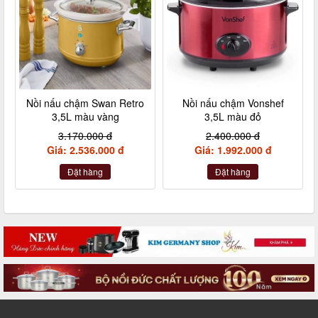
Nồi nấu chậm Swan Retro
Nồi nấu chậm Vonshef
3,5L màu vàng
3,5L màu đỏ
3.170.000 đ
2.400.000 đ
Giá: 2.536.000 đ
Giá: 1.992.000 đ
Đặt hàng
Đặt hàng