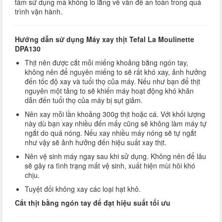
tâm sử dụng mà không lo lắng về vấn đề an toàn trong quá
trình vận hành.
Hướng dẫn sử dụng Máy xay thịt Tefal La Moulinette
DPA130
Thịt nên được cắt mỗi miếng khoảng bằng ngón tay,
không nên để nguyên miếng to sẽ rất khó xay, ảnh hưởng
đến tốc độ xay và tuổi thọ của máy. Nếu như bạn để thịt
nguyên một tảng to sẽ khiến máy hoạt động khó khăn
dẫn đến tuổi thọ của máy bị sụt giảm.
Nên xay mỗi lần khoảng 300g thịt hoặc cá. Với khối lượng
này dù bạn xay nhiều đến mấy cũng sẽ không làm máy tự
ngắt do quá nóng. Nếu xay nhiều máy nóng sẽ tự ngắt
như vậy sẽ ảnh hưởng đến hiệu suất xay thịt.
Nên vệ sinh máy ngay sau khi sử dụng. Không nên để lâu
sẽ gây ra tình trạng mất vệ sinh, xuất hiện mùi hôi khó
chịu.
Tuyệt đối không xay các loại hạt khô.
Cắt thịt bằng ngón tay để đạt hiệu suất tối ưu