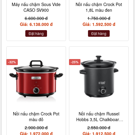
Máy nấu chậm Sous Vide
Nồi nấu chậm Crock Pot
CASO SV900
1,8L màu đen
6.600.000 đ
1.750.000 đ
Giá: 6.138.000 đ
Giá: 1.592.500 đ
Đặt hàng
Đặt hàng
-32%
-25%
Nồi nấu chậm Crock Pot
Nồi nấu chậm Russel
màu đỏ
Hobbs 3,5L Chalkboard
màu đen
2.900.000 đ
2.550.000 đ
Giá: 1.972.000 đ
Giá: 1.912.500 đ