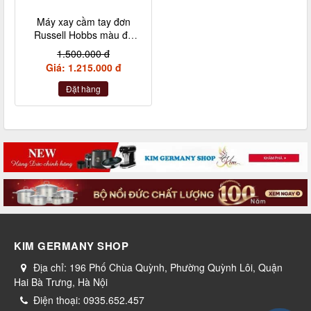
Máy xay cầm tay đơn
Russell Hobbs màu đỏ
kèm 1 cốc
1.500.000 đ
Giá: 1.215.000 đ
Đặt hàng
KIM GERMANY SHOP
Địa chỉ:
196 Phố Chùa Quỳnh, Phường Quỳnh Lôi, Quận
Hai Bà Trưng, Hà Nội
Điện thoại:
0935.652.457