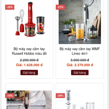
-26%
-21%
Bộ máy xay cầm tay
Bộ máy xay cầm tay WMF
Russell Hobbs màu đỏ
Lineo 4in1
2.200.000 đ
3.000.000 đ
Giá: 1.628.000 đ
Giá: 2.370.000 đ
Đặt hàng
Đặt hàng
-14%
-29%