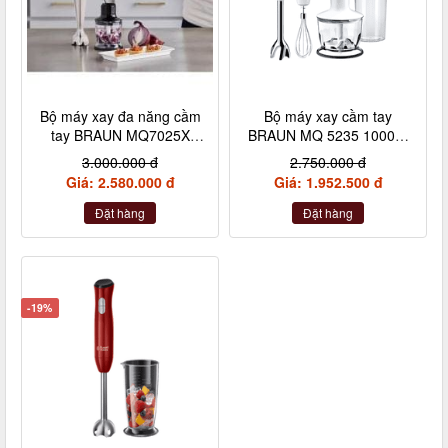
Bộ máy xay đa năng cầm
Bộ máy xay cầm tay
tay BRAUN MQ7025X
BRAUN MQ 5235 1000W
1000W màu đen
4 chi tiết màu trắng
3.000.000 đ
2.750.000 đ
Giá: 2.580.000 đ
Giá: 1.952.500 đ
Đặt hàng
Đặt hàng
-19%