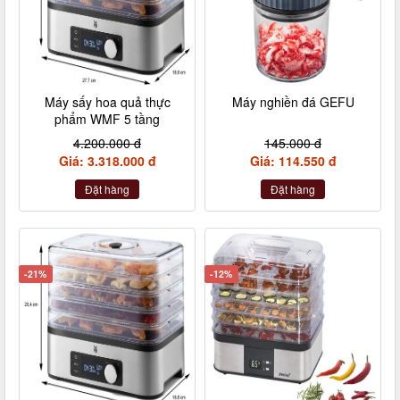
Máy sấy hoa quả thực
Máy nghiền đá GEFU
phẩm WMF 5 tầng
4.200.000 đ
145.000 đ
Giá: 3.318.000 đ
Giá: 114.550 đ
Đặt hàng
Đặt hàng
-21%
-12%