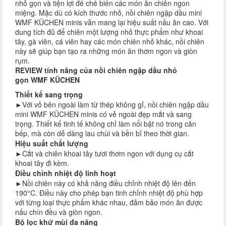
nhỏ gọn và tiện lợi để chế biến các món ăn chiên ngon
miệng. Mặc dù có kích thước nhỏ, nồi chiên ngập dầu mini
WMF KÜCHEN minis vẫn mang lại hiệu suất nấu ăn cao. Với
dung tích đủ để chiên một lượng nhỏ thực phẩm như khoai
tây, gà viên, cá viên hay các món chiên nhỏ khác, nồi chiên
này sẽ giúp bạn tạo ra những món ăn thơm ngon và giòn
rụm.
REVIEW tính năng của nồi chiên ngập dầu nhỏ
gọn WMF KÜCHEN
Thiết kế sang trọng
►
Với vỏ bên ngoài làm từ thép không gỉ, nồi chiên ngập dầu
mini WMF KÜCHEN minis có vẻ ngoài đẹp mắt và sang
trọng. Thiết kế tinh tế không chỉ làm nổi bật nó trong căn
bếp, mà còn dễ dàng lau chùi và bền bỉ theo thời gian.
Hiệu suất chất lượng
►Cắt và chiên khoai tây tươi thơm ngon với dụng cụ cắt
khoai tây đi kèm.
Điều chỉnh nhiệt độ linh hoạt
►
Nồi chiên này có khả năng điều chỉnh nhiệt độ lên đến
190°C. Điều này cho phép bạn tinh chỉnh nhiệt độ phù hợp
với từng loại thực phẩm khác nhau, đảm bảo món ăn được
nấu chín đều và giòn ngon.
Bộ lọc khử mùi đa năng