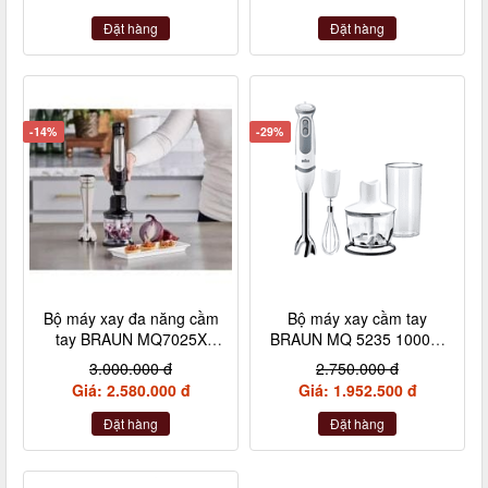
Đặt hàng
Đặt hàng
-14%
-29%
Bộ máy xay đa năng cầm
Bộ máy xay cầm tay
tay BRAUN MQ7025X
BRAUN MQ 5235 1000W
1000W màu đen
4 chi tiết màu trắng
3.000.000 đ
2.750.000 đ
Giá: 2.580.000 đ
Giá: 1.952.500 đ
Đặt hàng
Đặt hàng