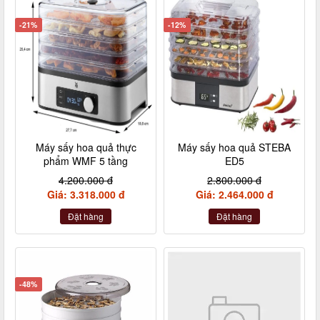
-21%
-12%
Máy sấy hoa quả thực
Máy sấy hoa quả STEBA
phẩm WMF 5 tầng
ED5
4.200.000 đ
2.800.000 đ
Giá: 3.318.000 đ
Giá: 2.464.000 đ
Đặt hàng
Đặt hàng
-48%