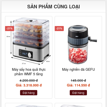
SẢN PHẨM CÙNG LOẠI
-21%
-21%
Máy sấy hoa quả thực
Máy nghiền đá GEFU
phẩm WMF 5 tầng
4.200.000 đ
145.000 đ
Giá: 3.318.000 đ
Giá: 114.550 đ
Đặt hàng
Đặt hàng