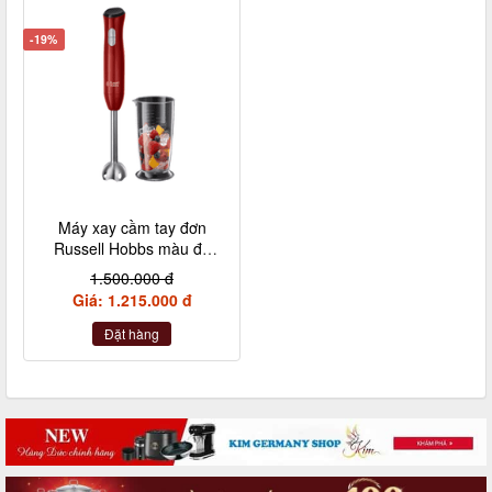
-19%
Máy xay cầm tay đơn
Russell Hobbs màu đỏ
kèm 1 cốc
1.500.000 đ
Giá: 1.215.000 đ
Đặt hàng