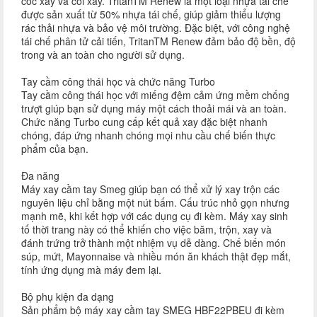
cốc xay và cối xay. TritanTM Renew là một loại nhựa tái chế
được sản xuất từ 50% nhựa tái chế, giúp giảm thiểu lượng
rác thải nhựa và bảo vệ môi trường. Đặc biệt, với công nghệ
tái chế phân tử cải tiến, TritanTM Renew đảm bảo độ bền, độ
trong và an toàn cho người sử dụng.
Tay cầm công thái học và chức năng Turbo
Tay cầm công thái học với miếng đệm cảm ứng mềm chống
trượt giúp bạn sử dụng máy một cách thoải mái và an toàn.
Chức năng Turbo cung cấp kết quả xay đặc biệt nhanh
chóng, đáp ứng nhanh chóng mọi nhu cầu chế biến thực
phẩm của bạn.
Đa năng
Máy xay cầm tay Smeg giúp bạn có thể xử lý xay trộn các
nguyên liệu chỉ bằng một nút bấm. Cấu trúc nhỏ gọn nhưng
mạnh mẽ, khi kết hợp với các dụng cụ đi kèm. Máy xay sinh
tố thời trang này có thể khiến cho việc băm, trộn, xay và
đánh trứng trở thành một nhiệm vụ dễ dàng. Chế biến món
súp, mứt, Mayonnaise và nhiều món ăn khách thật đẹp mắt,
tính ứng dụng mà máy đem lại.
Bộ phụ kiện đa dạng
Sản phẩm bộ máy xay cầm tay SMEG HBF22PBEU đi kèm