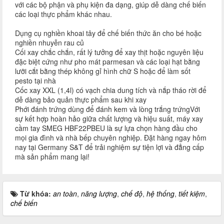
với các bộ phận và phụ kiện đa dạng, giúp dễ dàng chế biến
các loại thực phẩm khác nhau.
Dụng cụ nghiền khoai tây để chế biến thức ăn cho bé hoặc
nghiền nhuyễn rau củ
Cối xay chắc chắn, rất lý tưởng để xay thịt hoặc nguyên liệu
đặc biệt cứng như pho mát parmesan và các loại hạt bằng
lưỡi cắt bằng thép không gỉ hình chữ S hoặc để làm sốt
pesto tại nhà
Cốc xay XXL (1,4l) có vạch chia dung tích và nắp tháo rời để
dễ dàng bảo quản thực phẩm sau khi xay
Phới đánh trứng dùng để đánh kem và lòng trắng trứngVới
sự kết hợp hoàn hảo giữa chất lượng và hiệu suất, máy xay
cầm tay SMEG HBF22PBEU là sự lựa chọn hàng đầu cho
mọi gia đình và nhà bếp chuyên nghiệp. Đặt hàng ngay hôm
nay tại Germany S&T để trải nghiệm sự tiện lợi và đẳng cấp
mà sản phẩm mang lại!
Từ khóa:
an toàn
,
năng lượng
,
chế độ
,
hệ thống
,
tiết kiệm
,
chế biến