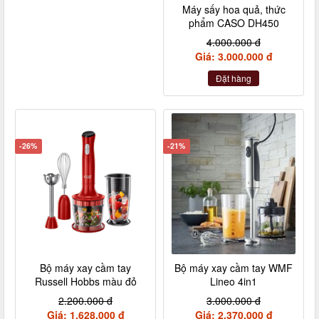
Máy sấy hoa quả, thức
phẩm CASO DH450
4.000.000 đ
Giá: 3.000.000 đ
Đặt hàng
-26%
-21%
Bộ máy xay cầm tay
Bộ máy xay cầm tay WMF
Russell Hobbs màu đỏ
Lineo 4in1
2.200.000 đ
3.000.000 đ
Giá: 1.628.000 đ
Giá: 2.370.000 đ