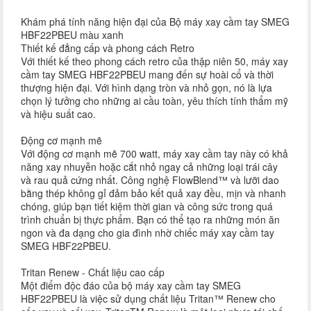
Khám phá tính năng hiện đại của Bộ máy xay cầm tay SMEG
HBF22PBEU màu xanh
Thiết kế đẳng cấp và phong cách Retro
Với thiết kế theo phong cách retro của thập niên 50, máy xay
cầm tay SMEG HBF22PBEU mang đến sự hoài cổ và thời
thượng hiện đại. Với hình dạng tròn và nhỏ gọn, nó là lựa
chọn lý tưởng cho những ai cầu toàn, yêu thích tính thẩm mỹ
và hiệu suất cao.
Động cơ mạnh mẽ
Với động cơ mạnh mẽ 700 watt, máy xay cầm tay này có khả
năng xay nhuyễn hoặc cắt nhỏ ngay cả những loại trái cây
và rau quả cứng nhất. Công nghệ FlowBlend™ và lưỡi dao
bằng thép không gỉ đảm bảo kết quả xay đều, mịn và nhanh
chóng, giúp bạn tiết kiệm thời gian và công sức trong quá
trình chuẩn bị thực phẩm. Bạn có thể tạo ra những món ăn
ngon và đa dạng cho gia đình nhờ chiếc máy xay cầm tay
SMEG HBF22PBEU.
Tritan Renew - Chất liệu cao cấp
Một điểm độc đáo của bộ máy xay cầm tay SMEG
HBF22PBEU là việc sử dụng chất liệu Tritan™ Renew cho