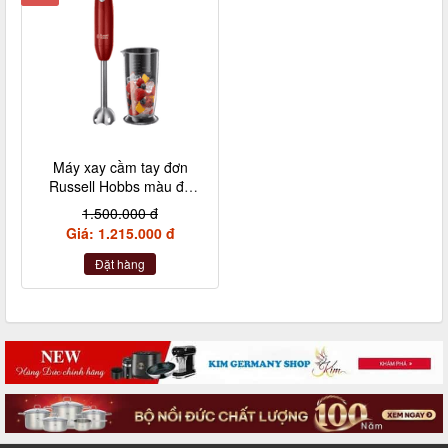
Máy xay cầm tay đơn
Russell Hobbs màu đỏ
kèm 1 cốc
1.500.000 đ
Giá: 1.215.000 đ
Đặt hàng