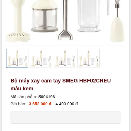
Bộ máy xay cầm tay SMEG HBF02CREU
màu kem
Mã sản phẩm:
S004196
Giá bán:
3.652.000 đ
4.400.000 đ