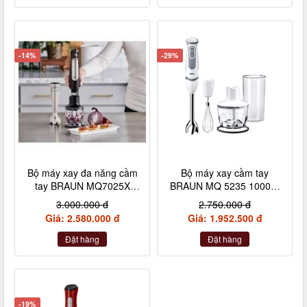
-14%
-29%
Bộ máy xay đa năng cầm
Bộ máy xay cầm tay
tay BRAUN MQ7025X
BRAUN MQ 5235 1000W
1000W màu đen
4 chi tiết màu trắng
3.000.000 đ
2.750.000 đ
Giá: 2.580.000 đ
Giá: 1.952.500 đ
Đặt hàng
Đặt hàng
-19%