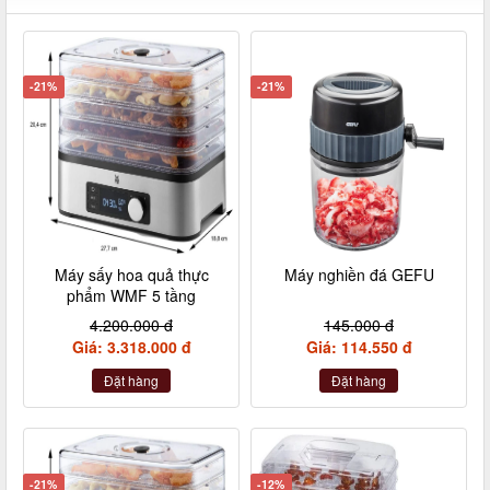
-21%
-21%
Máy sấy hoa quả thực
Máy nghiền đá GEFU
phẩm WMF 5 tầng
4.200.000 đ
145.000 đ
Giá: 3.318.000 đ
Giá: 114.550 đ
Đặt hàng
Đặt hàng
-21%
-12%