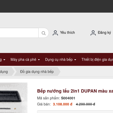
Yêu thích
Đăng ký
ng
Máy pha cà phê
Dụng cụ nhà bếp
Thiết bị điện gia d
 dụng
Đồ gia dụng nhà bếp
Bếp nướng lẩu 2in1 DUPAN màu x
Mã sản phẩm:
S004001
Giá bán:
3.108.000 đ
4.200.000 đ