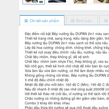
Chi tiết sản phẩm
Bình luận
Đặc điểm nổi bật Bếp nướng lẩu DUPAN 2in1 màu xan
Thiết kế trang nhã, sang trọng, kiểu dáng đơn giản, tin
Bếp nướng lẩu DUPAN 2in1 màu xanh có thể vừa nấu 
Lớp đá hoa cương: chống dính, chống khét, chống trầy
Thiết kế nút xoay điều chỉnh: nấu lẩu, nướng, nấu lẩu
Chất liệu nhôm, thép không gỉ, dễ vệ sinh
Chất liệu: nhôm (sơn nhựa Flo), thép không gỉ, cao su s
Nồi nhỏ gọn, thiết kế hình chữ nhật để trên bàn ăn cự
Vừa làm lẩu vừa làm nướng, có thể làm được nhiều m
Không giống những nồi khác, Bếp nướng lẩu DUPAN 2in
3 chế độ điểu chỉnh nhiệt độ
Nhiệt độ đặt cho mỗi bên: 160 độ C (Min), 190 độ C (
Nấu đồ nhanh ở nhiệt độ cao nhờ công suất 2000W (mỗ
Với thiết kế tháo rời (nồi lẩu, vỉ nướng có thể tách rời)
Chảo nướng có những đường gồ lên giảm việc bám, dí
Combo 3 khay lớn khác nhau
Phần dầu thừa khi nướng sẽ qua chỗ thoát dầu xuống