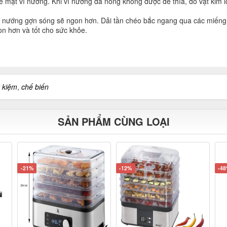
ề mặt vỉ nướng. Khi vỉ nướng đã nóng không được để thìa, đồ vật kim lo
ỉ nướng gợn sóng sẽ ngon hơn. Dải tần chéo bắc ngang qua các miếng th
n hơn và tốt cho sức khỏe.
t kiệm
,
chế biến
SẢN PHẨM CÙNG LOẠI
-21%
-12%
-4