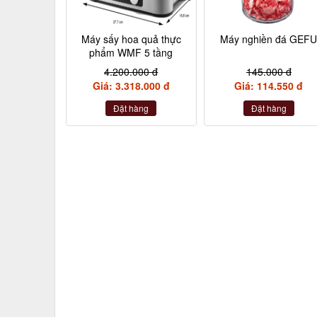
Máy sấy hoa quả thực
Máy nghiền đá GEF
phẩm WMF 5 tầng
4.200.000 đ
145.000 đ
Giá: 3.318.000 đ
Giá: 114.550 đ
Đặt hàng
Đặt hàng