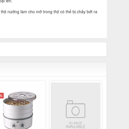
ại lên.
ịt nướng làm cho mỡ trong thịt có thể bị chảy bớt ra
8%