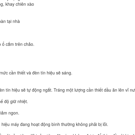
́ng, khay chiên xào
oàn tại nhà
 ổ cắm trên chảo.
ức cần thiết và đèn tín hiệu sẽ sáng.
đèn tín hiệu sẽ tự động ngắt. Tráng một lượng cần thiết dầu ăn lên vỉ n
ế độ giữ nhiệt.
giảm ngon.
 hiệu máy đang hoạt động bình thường không phải bị lỗi.