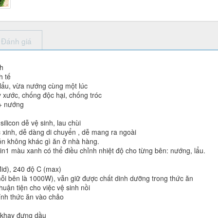
Đánh giá
h
h tế
lẩu, vừa nướng cùng một lúc
 xước, chống độc hại, chống tróc
 + nướng
ilicon dễ vệ sinh, lau chùi
c xinh, dễ dàng di chuyển , dễ mang ra ngoài
ón không khác gì ăn ở nhà hàng.
1 màu xanh có thể điều chỉnh nhiệt độ cho từng bên: nướng, lẩu.
Mid), 240 độ C (max)
i bên là 1000W), vẫn giữ được chất dinh dưỡng trong thức ăn
 thuận tiện cho việc vệ sinh nồi
nh thức ăn vào chảo
 khay đựng dầu