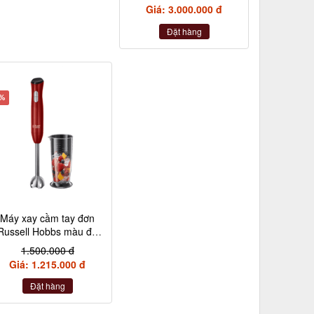
Giá: 3.000.000 đ
Đặt hàng
9%
Máy xay cầm tay đơn
Russell Hobbs màu đỏ
kèm 1 cốc
1.500.000 đ
Giá: 1.215.000 đ
Đặt hàng