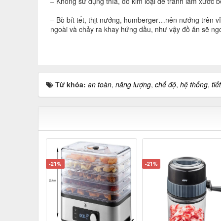
– Không sử dụng thìa, đồ kim loại để tránh làm xước b
– Bò bít tết, thịt nướng, humberger…nên nướng trên v
ngoài và chảy ra khay hứng dầu, như vậy đồ ăn sẽ ngo
Từ khóa:
an toàn
,
năng lượng
,
chế độ
,
hệ thống
,
tiế
-21%
-21%