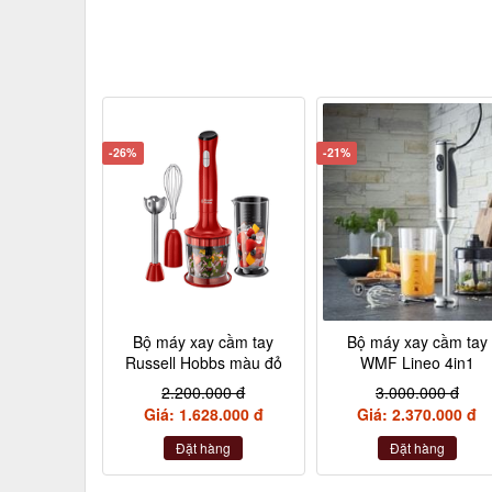
-26%
-21%
Bộ máy xay cầm tay
Bộ máy xay cầm tay
Russell Hobbs màu đỏ
WMF Lineo 4in1
2.200.000 đ
3.000.000 đ
Giá: 1.628.000 đ
Giá: 2.370.000 đ
Đặt hàng
Đặt hàng