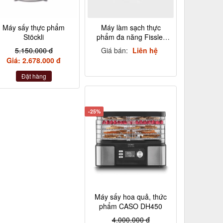
Máy sấy thực phẩm
Máy làm sạch thực
Stöckli
phẩm đa năng Fissler
Pathberg
5.150.000 đ
Giá bán:
Liên hệ
Giá: 2.678.000 đ
Đặt hàng
-25%
Máy sấy hoa quả, thức
phẩm CASO DH450
4.000.000 đ