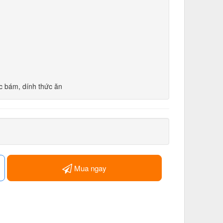
c bám, dính thức ăn
Mua ngay