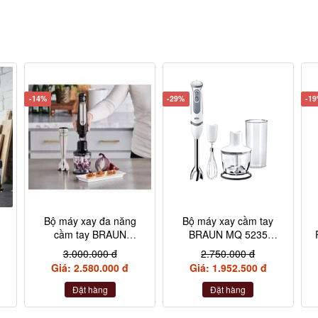
-14%
-29%
-1
Bộ máy xay đa năng
Bộ máy xay cầm tay
cầm tay BRAUN
BRAUN MQ 5235
MQ7025X 1000W màu
1000W 4 chi tiết màu
3.000.000 đ
2.750.000 đ
đen
trắng
Giá: 2.580.000 đ
Giá: 1.952.500 đ
Đặt hàng
Đặt hàng