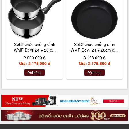
Set 2 chảo chống dính
Set 2 chảo chống dính
WMF Devil 24 + 28 cm
WMF Devil 24 + 28cm cán
kèm xẻng
inox nội địa Đức
2.900.000 đ
3.108.000 đ
Giá: 2.175.000 đ
Giá: 2.175.600 đ
Đặt hàng
Đặt hàng