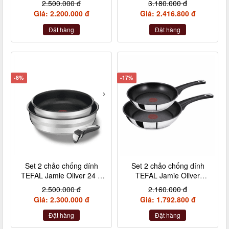
2.500.000 đ
3.180.000 đ
Giá: 2.200.000 đ
Giá: 2.416.800 đ
Đặt hàng
Đặt hàng
-8%
-17%
Set 2 chảo chống dính
Set 2 chảo chống dính
TEFAL Jamie Oliver 24 +
TEFAL Jamie Oliver
28cm inox cán rời
Titanium 20 + 26cm nội
2.500.000 đ
2.160.000 đ
địa Đức
Giá: 2.300.000 đ
Giá: 1.792.800 đ
Đặt hàng
Đặt hàng