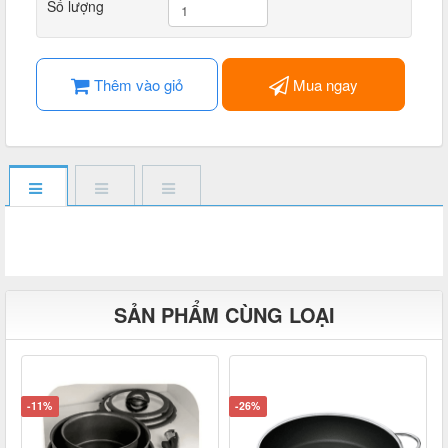
Số lượng
Thêm vào giỏ
Mua ngay
SẢN PHẨM CÙNG LOẠI
-11%
-26%