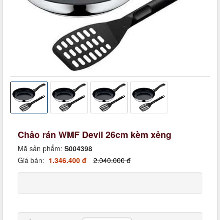
Chảo rán WMF Devil 26cm kèm xẻng
Mã sản phẩm:
S004398
Giá bán:
1.346.400 đ
2.040.000 đ