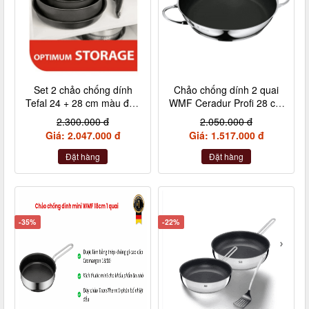
Set 2 chảo chống dính
Chảo chống dính 2 quai
Tefal 24 + 28 cm màu đen
WMF Ceradur Profi 28 cm
cán rời L6509205
nội địa Đức
2.300.000 đ
2.050.000 đ
Giá: 2.047.000 đ
Giá: 1.517.000 đ
Đặt hàng
Đặt hàng
-35%
-22%