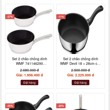
-27%
-11%
Set 2 chảo chống dính
Set 2 chảo chống dính
WMF 741146290
WMF Devil 18 + 28cm cán
24+28cm cán inox nội địa
nhựa
2.680.000 đ
2.500.000 đ
Đức
Giá: 1.956.400 đ
Giá: 2.225.000 đ
Đặt hàng
Đặt hàng
-25%
-30%