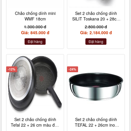
Chảo chống dính mini
Set 2 chảo chống dính
WMF 18cm
SILIT Toskana 20 + 28cm
kèm xẻng
1.300.000 đ
2.800.000 đ
Giá: 845.000 đ
Giá: 2.184.000 đ
Đặt hàng
Đặt hàng
-12%
-24%
Set 2 chảo chống dính
Set 2 chảo chống dính
Tefal 22 + 26 cm màu đen
TEFAL 22 + 26cm inox
cán rời L65091
cán rời L94090