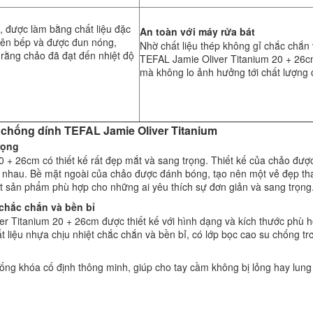
, được làm bằng chất liệu đặc
An toàn với máy rửa bát
 lên bếp và được đun nóng,
Nhờ chất liệu thép không gỉ chắc chắn 
rằng chảo đã đạt đến nhiệt độ
TEFAL Jamie Oliver Titanium 20 + 26c
mà không lo ảnh hưởng tới chất lượng 
o chống dính TEFAL Jamie Oliver Titanium
rọng
+ 26cm có thiết kế rất đẹp mắt và sang trọng. Thiết kế của chảo được 
c nhau. Bề mặt ngoài của chảo được đánh bóng, tạo nên một vẻ đẹp than
ột sản phẩm phù hợp cho những ai yêu thích sự đơn giản và sang trọng
chắc chắn và bền bỉ
r Titanium 20 + 26cm được thiết kế với hình dạng và kích thước phù h
liệu nhựa chịu nhiệt chắc chắn và bền bỉ, có lớp bọc cao su chống tr
hống khóa cố định thông minh, giúp cho tay cầm không bị lỏng hay lung 