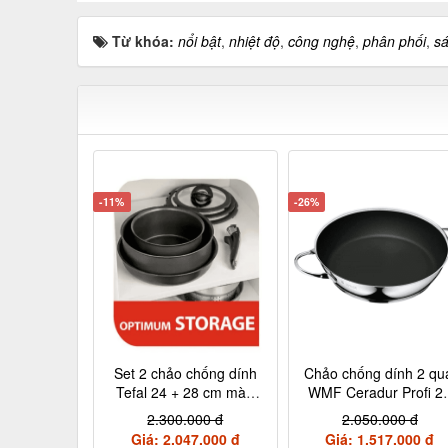
Từ khóa:
nổi bật
,
nhiệt độ
,
công nghệ
,
phân phối
,
s
-11%
-26%
Set 2 chảo chống dính
Chảo chống dính 2 qu
Tefal 24 + 28 cm màu
WMF Ceradur Profi 2
đen cán rời L6509205
cm nội địa Đức
2.300.000 đ
2.050.000 đ
Giá: 2.047.000 đ
Giá: 1.517.000 đ