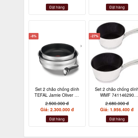
Đặt hàng
Đặt hàng
-8%
-27%
Set 2 chảo chống dính
Set 2 chảo chống dín
TEFAL Jamie Oliver 24
WMF 741146290
+ 28cm inox cán rời
24+28cm cán inox nộ
2.500.000 đ
2.680.000 đ
địa Đức
Giá: 2.300.000 đ
Giá: 1.956.400 đ
Đặt hàng
Đặt hàng