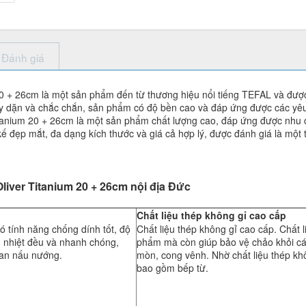
Đánh giá
 + 26cm là một sản phẩm đến từ thương hiệu nổi tiếng TEFAL và được t
 dày dặn và chắc chắn, sản phẩm có độ bền cao và đáp ứng được các y
itanium 20 + 26cm là một sản phẩm chất lượng cao, đáp ứng được nhu
kế đẹp mắt, đa dạng kích thước và giá cả hợp lý, được đánh giá là một
iver Titanium 20 + 26cm nội địa Đức
Chất liệu thép không gỉ cao cấp
ó tính năng chống dính tốt, độ
Chất liệu thép không gỉ cao cấp. Chất 
n nhiệt đều và nhanh chóng,
phẩm mà còn giúp bảo vệ chảo khỏi cá
ian nấu nướng.
mòn, cong vênh. Nhờ chất liệu thép khô
bao gồm bếp từ.