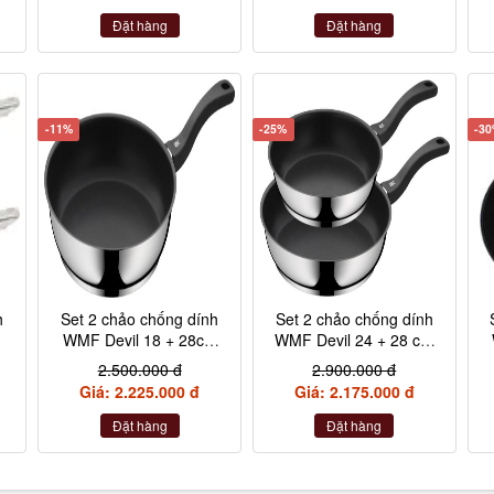
Đặt hàng
Đặt hàng
-11%
-25%
-3
h
Set 2 chảo chống dính
Set 2 chảo chống dính
WMF Devil 18 + 28cm
WMF Devil 24 + 28 cm
i
cán nhựa
kèm xẻng
2.500.000 đ
2.900.000 đ
Giá: 2.225.000 đ
Giá: 2.175.000 đ
Đặt hàng
Đặt hàng