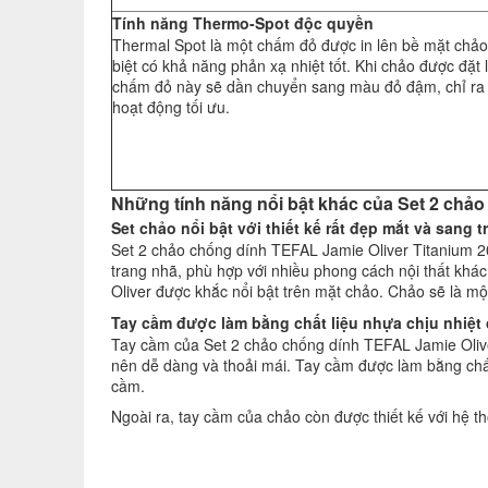
Tính năng Thermo-Spot độc quyền
Thermal Spot là một chấm đỏ được in lên bề mặt chảo
biệt có khả năng phản xạ nhiệt tốt. Khi chảo được đặt
chấm đỏ này sẽ dần chuyển sang màu đỏ đậm, chỉ ra 
hoạt động tối ưu.
Những tính năng nổi bật khác của Set 2 chả
Set chảo nổi bật với thiết kế rất đẹp mắt và sang t
Set 2 chảo chống dính TEFAL Jamie Oliver Titanium 20 
trang nhã, phù hợp với nhiều phong cách nội thất khá
Oliver được khắc nổi bật trên mặt chảo. Chảo sẽ là m
Tay cầm được làm bằng chất liệu nhựa chịu nhiệt 
Tay cầm của Set 2 chảo chống dính TEFAL Jamie Olive
nên dễ dàng và thoải mái. Tay cầm được làm bằng chất 
cầm.
Ngoài ra, tay cầm của chảo còn được thiết kế với hệ t