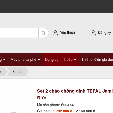
Yêu thích
Đăng ký
ng
Máy pha cà phê
Dụng cụ nhà bếp
Thiết bị điện gia d
p
Chảo
Set 2 chảo chống dính TEFAL Jamie
Đức
Mã sản phẩm:
S004748
Giá bán:
1.792.800 đ
2.160.000 đ