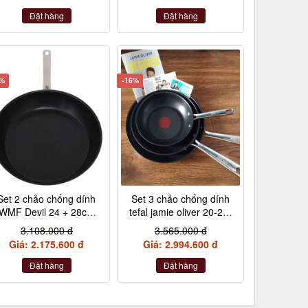
Đặt hàng
Đặt hàng
0%
-16%
Set 2 chảo chống dính
Set 3 chảo chống dính
WMF Devil 24 + 28cm
tefal jamie oliver 20-24-
cán inox nội địa Đức
28cm
3.108.000 đ
3.565.000 đ
Giá: 2.175.600 đ
Giá: 2.994.600 đ
Đặt hàng
Đặt hàng