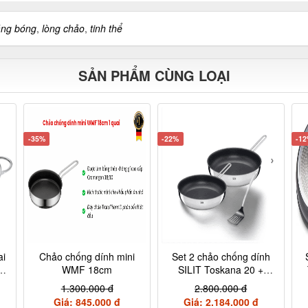
áng bóng
,
lòng chảo
,
tinh thể
SẢN PHẨM CÙNG LOẠI
-35%
-22%
-1
ai
Chảo chống dính mini
Set 2 chảo chống dính
8
WMF 18cm
SILIT Toskana 20 +
28cm kèm xẻng
1.300.000 đ
2.800.000 đ
Giá: 845.000 đ
Giá: 2.184.000 đ