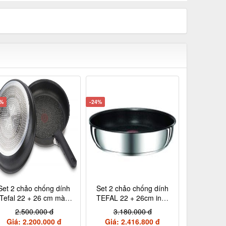
2%
-24%
Set 2 chảo chống dính
Set 2 chảo chống dính
Tefal 22 + 26 cm màu
TEFAL 22 + 26cm inox
đen cán rời L65091
cán rời L94090
2.500.000 đ
3.180.000 đ
Giá: 2.200.000 đ
Giá: 2.416.800 đ