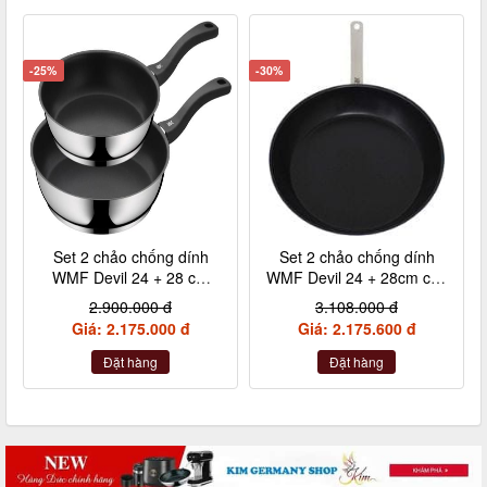
-25%
-30%
Set 2 chảo chống dính
Set 2 chảo chống dính
WMF Devil 24 + 28 cm
WMF Devil 24 + 28cm cán
kèm xẻng
inox nội địa Đức
2.900.000 đ
3.108.000 đ
Giá: 2.175.000 đ
Giá: 2.175.600 đ
Đặt hàng
Đặt hàng