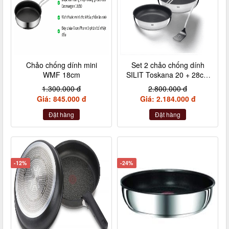
Chảo chống dính mini
Set 2 chảo chống dính
WMF 18cm
SILIT Toskana 20 + 28cm
kèm xẻng
1.300.000 đ
2.800.000 đ
Giá: 845.000 đ
Giá: 2.184.000 đ
Đặt hàng
Đặt hàng
-12%
-24%