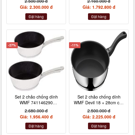
2.500.000 đ
2.160.000 đ
địa Đức
Giá: 2.300.000 đ
Giá: 1.792.800 đ
Đặt hàng
Đặt hàng
-27%
-11%
Set 2 chảo chống dính
Set 2 chảo chống dính
WMF 741146290
WMF Devil 18 + 28cm cán
24+28cm cán inox nội địa
nhựa
2.680.000 đ
2.500.000 đ
Đức
Giá: 1.956.400 đ
Giá: 2.225.000 đ
Đặt hàng
Đặt hàng