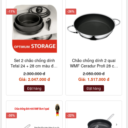
-11%
-26%
Set 2 chảo chống dính
Chảo chống dính 2 quai
Tefal 24 + 28 cm màu đen
WMF Ceradur Profi 28 cm
cán rời L6509205
nội địa Đức
2.300.000 đ
2.050.000 đ
Giá: 2.047.000 đ
Giá: 1.517.000 đ
Đặt hàng
Đặt hàng
-35%
-22%