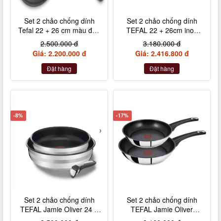
Set 2 chảo chống dính
Set 2 chảo chống dính
Tefal 22 + 26 cm màu đen
TEFAL 22 + 26cm inox
cán rời L65091
cán rời L94090
2.500.000 đ
3.180.000 đ
Giá: 2.200.000 đ
Giá: 2.416.800 đ
Đặt hàng
Đặt hàng
-8%
-17%
Set 2 chảo chống dính
Set 2 chảo chống dính
TEFAL Jamie Oliver 24 +
TEFAL Jamie Oliver
28cm inox cán rời
Titanium 20 + 26cm nội