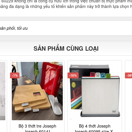
o 60229 không chỉ là công cụ hữu ích trong việc chuẩn bị thực phẩm m
nh năng đa dạng là những yếu tố khiến sản phẩm này trở thành lựa chọ
hân phối
,
tối ưu
SẢN PHẨM CÙNG LOẠI
-1%
-16%
-3
Bộ 3 thớt tre Joseph
Bộ 4 thớt Joseph
Joseph 60141
Joseph 60095 size XL