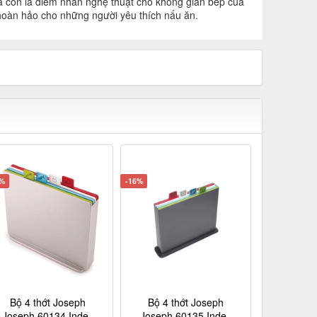
à còn là điểm nhấn nghệ thuật cho không gian bếp của
n hoàn hảo cho những người yêu thích nấu ăn.
8%
-16%
Bộ 4 thớt Joseph
Bộ 4 thớt Joseph
Joseph 60134 Index
Joseph 60135 Index