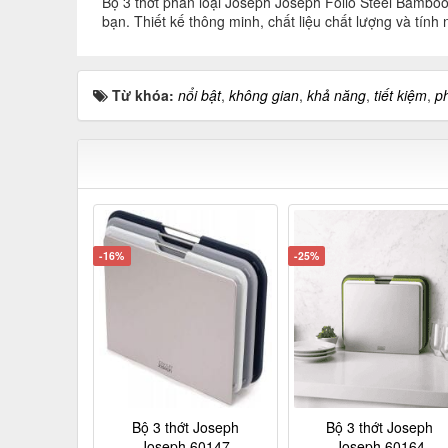
Bộ 3 thớt phân loại Joseph Joseph Folio Steel Bambo
bạn. Thiết kế thông minh, chất liệu chất lượng và tí
Từ khóa:
nổi bật
,
không gian
,
khả năng
,
tiết kiệm
,
p
-16%
-25%
Bộ 3 thớt Joseph
Bộ 3 thớt Joseph
Joseph 60147
Joseph 60164