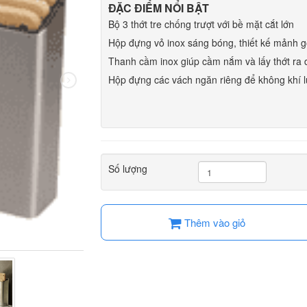
ĐẶC ĐIỂM NỔI BẬT
Bộ 3 thớt tre chống trượt với bề mặt cắt lớn
Hộp đựng vỏ inox sáng bóng, thiết kế mảnh g
Thanh cầm inox giúp cầm nắm và lấy thớt ra
Hộp đựng các vách ngăn riêng để không khí 
Số lượng
Thêm vào giỏ