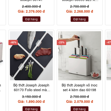
vỏ inox
2.400.000 đ
2.700.000 đ
Giá: 2.376.000 đ
Giá: 2.268.000 đ
Đặt hàng
Đặt hàng
-40%
-23%
-4
h
Bộ thớt Joseph Joseph
Bộ thớt Joseph vỏ inoc
60170 Folio steel màu
set 4 kèm dao 60198
inox
3.150.000 đ
2.700.000 đ
Giá: 1.890.000 đ
Giá: 2.079.000 đ
Đặt hàng
Đặt hàng