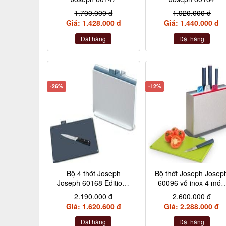
1.700.000 đ
1.920.000 đ
Giá: 1.428.000 đ
Giá: 1.440.000 đ
Đặt hàng
Đặt hàng
-26%
-12%
Bộ 4 thớt Joseph
Bộ thớt Joseph Josep
Joseph 60168 Editions
60096 vỏ inox 4 món
Index
kèm dao
2.190.000 đ
2.600.000 đ
Giá: 1.620.600 đ
Giá: 2.288.000 đ
Đặt hàng
Đặt hàng