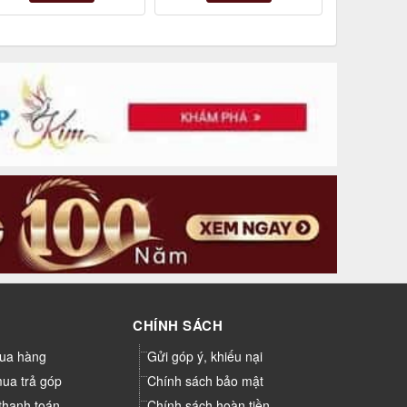
CHÍNH SÁCH
ua hàng
Gửi góp ý, khiếu nại
mua trả góp
Chính sách bảo mật
thanh toán
Chính sách hoàn tiền