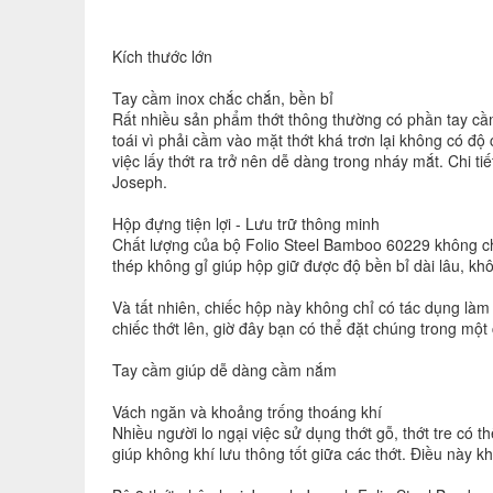
Kích thước lớn
Tay cầm inox chắc chắn, bền bỉ
Rất nhiều sản phẩm thớt thông thường có phần tay cầm
toái vì phải cầm vào mặt thớt khá trơn lại không có đ
việc lấy thớt ra trở nên dễ dàng trong nháy mắt. Chi 
Joseph.
Hộp đựng tiện lợi - Lưu trữ thông minh
Chất lượng của bộ Folio Steel Bamboo 60229 không ch
thép không gỉ giúp hộp giữ được độ bền bỉ dài lâu, k
Và tất nhiên, chiếc hộp này không chỉ có tác dụng làm
chiếc thớt lên, giờ đây bạn có thể đặt chúng trong một
Tay cầm giúp dễ dàng cầm nắm
Vách ngăn và khoảng trống thoáng khí
Nhiều người lo ngại việc sử dụng thớt gỗ, thớt tre có
giúp không khí lưu thông tốt giữa các thớt. Điều này 