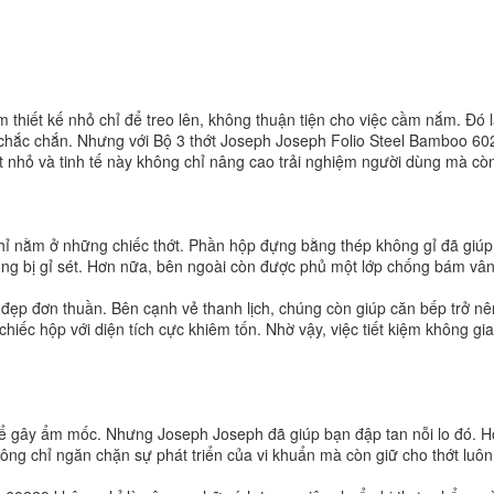
 thiết kế nhỏ chỉ để treo lên, không thuận tiện cho việc cầm nắm. Đó
ộ chắc chắn. Nhưng với Bộ 3 thớt Joseph Joseph Folio Steel Bamboo 602
tiết nhỏ và tinh tế này không chỉ nâng cao trải nghiệm người dùng mà 
ỉ nằm ở những chiếc thớt. Phần hộp đựng bằng thép không gỉ đã giúp 
hông bị gỉ sét. Hơn nữa, bên ngoài còn được phủ một lớp chống bám vâ
 đẹp đơn thuần. Bên cạnh vẻ thanh lịch, chúng còn giúp căn bếp trở nê
 chiếc hộp với diện tích cực khiêm tốn. Nhờ vậy, việc tiết kiệm không gi
 thể gây ẩm mốc. Nhưng Joseph Joseph đã giúp bạn đập tan nỗi lo đó. Hộ
không chỉ ngăn chặn sự phát triển của vi khuẩn mà còn giữ cho thớt luô