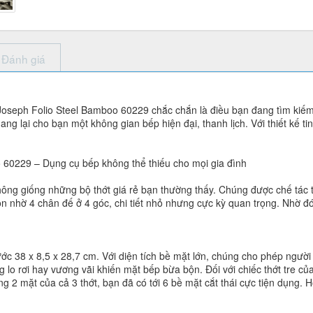
Đánh giá
Joseph Folio Steel Bamboo 60229 chắc chắn là điều bạn đang tìm kiếm. 
 lại cho bạn một không gian bếp hiện đại, thanh lịch. Với thiết kế tin
o 60229 – Dụng cụ bếp không thể thiếu cho mọi gia đình
g giống những bộ thớt giá rẻ bạn thường thấy. Chúng được chế tác tỉ 
 nhờ 4 chân đế ở 4 góc, chi tiết nhỏ nhưng cực kỳ quan trọng. Nhờ đó,
ớc 38 x 8,5 x 28,7 cm. Với diện tích bề mặt lớn, chúng cho phép người
g lo rơi hay vương vãi khiến mặt bếp bừa bộn. Đối với chiếc thớt tre c
g 2 mặt của cả 3 thớt, bạn đã có tới 6 bề mặt cắt thái cực tiện dụng. H