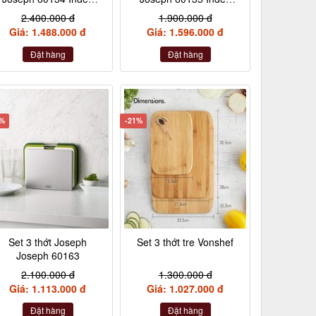
Large màu bạc
Large màu graphit
2.400.000 đ
1.900.000 đ
Giá: 1.488.000 đ
Giá: 1.596.000 đ
Đặt hàng
Đặt hàng
7%
-21%
Set 3 thớt Joseph
Set 3 thớt tre Vonshef
Joseph 60163
2.100.000 đ
1.300.000 đ
Giá: 1.113.000 đ
Giá: 1.027.000 đ
Đặt hàng
Đặt hàng