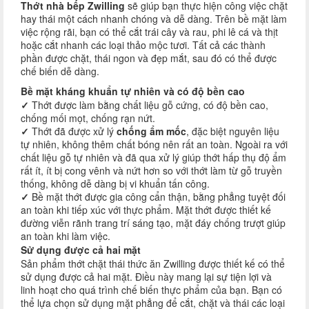
Thớt nhà bếp Zwilling
sẽ giúp bạn thực hiện công việc chặt
hay thái một cách nhanh chóng và dễ dàng. Trên bề mặt làm
việc rộng rãi, bạn có thể cắt trái cây và rau, phi lê cá và thịt
hoặc cắt nhanh các loại thảo mộc tươi. Tất cả các thành
phần được chặt, thái ngon và đẹp mắt, sau đó có thể được
chế biến dễ dàng.
Bề mặt kháng khuẩn tự nhiên và có độ bền cao
✓
Thớt được làm bằng chất liệu gỗ cứng, có độ bền cao,
chống mối mọt, chống rạn nứt.
✓
Thớt đã được xử lý
chống ẩm mốc
, đặc biệt nguyên liệu
tự nhiên, không thêm chất bóng nên rất an toàn. Ngoài ra với
chất liệu gỗ tự nhiên và đã qua xử lý giúp thớt hấp thụ độ ẩm
rất ít, ít bị cong vênh và nứt hơn so với thớt làm từ gỗ truyền
thống, không dễ dàng bị vi khuẩn tấn công.
✓
Bề mặt thớt được gia công cẩn thận, bằng phẳng tuyệt đối
an toàn khi tiếp xúc với thực phẩm. Mặt thớt được thiết kế
đường viễn rãnh trang trí sáng tạo, mặt đáy chống trượt giúp
an toàn khi làm việc.
Sử dụng được cả hai mặt
Sản phẩm thớt chặt thái thức ăn Zwilling được thiết kế có thể
sử dụng được cả hai mặt. Điều này mang lại sự tiện lợi và
linh hoạt cho quá trình chế biến thực phẩm của bạn. Bạn có
thể lựa chọn sử dụng mặt phẳng để cắt, chặt và thái các loại