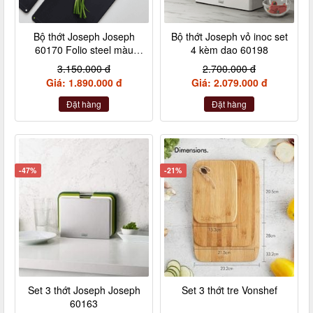
Bộ thớt Joseph Joseph
Bộ thớt Joseph vỏ inoc set
60170 Folio steel màu
4 kèm dao 60198
inox
3.150.000 đ
2.700.000 đ
Giá: 1.890.000 đ
Giá: 2.079.000 đ
Đặt hàng
Đặt hàng
-47%
-21%
Set 3 thớt Joseph Joseph
Set 3 thớt tre Vonshef
60163