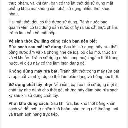
thực phẩm, và khi cần, bạn có thể lật thớt để sử dụng mặt
phẳng khác mà không cần phải sử dụng nhiều thớt khác
nhau.
Hai mặt thớt đều có thể được sử dụng. Rãnh nước bao
quanh viền có tác dụng dẫn nước chảy ra lúc cắt thực phẩm,
tránh làm bẩn bề mặt bếp.
Vệ sinh thớt Zwilling đúng cách bạn nên biết
Rửa sạch sau mỗi sử dụng:
Sau khi sử dụng, hãy rửa thớt
bằng nước ấm và xà phòng nhẹ để loại bỏ dầu mỡ, thức ăn
và vi khuẩn. Tránh sử dụng nước nóng hoặc ngâm thớt trong
nước, vì điều này có thể làm biến dạng gỗ.
Không dùng máy rửa bát:
Tránh đặt thớt trong máy rửa bát
vì áp suất và nhiệt độ có thể làm biến dạng và hỏng hóc thớt.
Sử dụng chất tẩy nhẹ:
Nếu cần, bạn có thể sử dụng một ít
chất tẩy nhẹ dành cho thớt gỗ, nhưng hãy đảm bảo rửa sạch
kỹ sau khi sử dụng chất tẩy.
Phơi khô đúng cách:
Sau khi rửa, lau khô thớt bằng khăn
sạch và để thớt tự nhiên khô hoàn toàn trong nơi thoáng mát
và tránh ánh nắng trực tiếp.