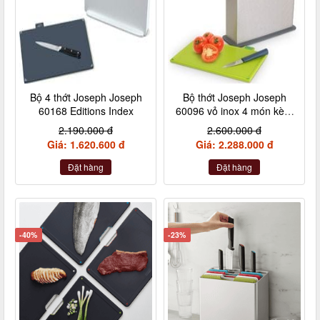
Bộ 4 thớt Joseph Joseph
Bộ thớt Joseph Joseph
60168 Editions Index
60096 vỏ inox 4 món kèm
dao
2.190.000 đ
2.600.000 đ
Giá: 1.620.600 đ
Giá: 2.288.000 đ
Đặt hàng
Đặt hàng
-40%
-23%