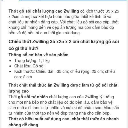
Thớt gỗ sồi chất lượng cao Zwilling
có kích thước 35 x 25
x 2cm là một sự kết hợp hoàn hảo giữa thiết kế tinh tế và
chất liệu tự nhiên đẳng cấp. Với chất liệu gỗ sồi cao cấp, thớt
không chỉ mang đến vẻ đẹp ấn tượng mà còn đảm bảo độ
bền và độ bền bỉ qua thời gian sử dụng.
Chiếc thớt Zwilling 35 x25 x 2 cm chất lượng gỗ sồi
có gì thu hút?
Thông số cơ bản về sản phẩm
Trọng lượng: 1,1 kg
Chất liệu: Gỗ sồi
Kích thước: Chiều dài - 35 cm; chiều rộng: 25 cm; chiều
cao: 2 cm
Thớt chặt thái thức ăn Zwilling được làm từ gỗ sồi chất
lượng cao
Thớt
gỗ sồi tự nhiên
chất lượng cao của Zwilling lý tưởng
cho mọi nhà bếp nhờ chất liệu có độ bền lâu, đảm bảo vệ
sinh nhờ axit tannic tự nhiên và cực kì dễ chăm sóc. Màu sắc
tự nhiên của thớt tạo nên vẻ đẹp trang nhã cho căn bếp.
Thớt có hiệu suất sử dụng cao, chặt thái thức ăn nhanh
chóng dễ dàng