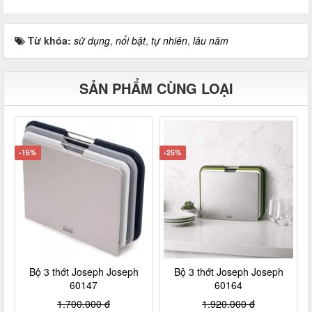
Từ khóa:
sử dụng
,
nổi bật
,
tự nhiên
,
lâu năm
SẢN PHẨM CÙNG LOẠI
-16%
-25%
Bộ 3 thớt Joseph Joseph
Bộ 3 thớt Joseph Joseph
60147
60164
1.700.000 đ
1.920.000 đ