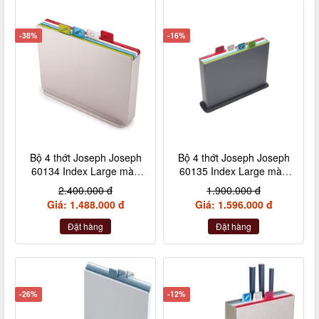
-38%
-16%
Bộ 4 thớt Joseph Joseph
Bộ 4 thớt Joseph Joseph
60134 Index Large màu
60135 Index Large màu
bạc
graphit
2.400.000 đ
1.900.000 đ
Giá: 1.488.000 đ
Giá: 1.596.000 đ
Đặt hàng
Đặt hàng
-26%
-12%