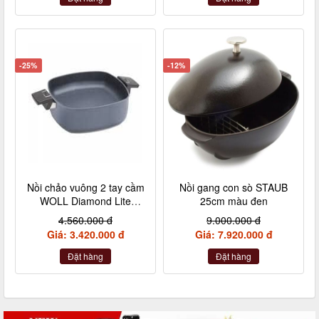
-25%
-12%
Nồi chảo vuông 2 tay cầm
Nồi gang con sò STAUB
WOLL Diamond Lite
25cm màu đen
28x28 cm có nắp
4.560.000 đ
9.000.000 đ
Giá: 3.420.000 đ
Giá: 7.920.000 đ
Đặt hàng
Đặt hàng