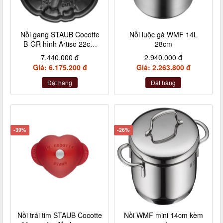
Nồi gang STAUB Cocotte
Nồi luộc gà WMF 14L
B-GR hình Artiso 22cm
28cm
màu xanh lá
7.440.000 đ
2.940.000 đ
Giá: 6.175.200 đ
Giá: 2.263.800 đ
Đặt hàng
Đặt hàng
-39%
-26%
Nồi trái tim STAUB Cocotte
Nồi WMF mini 14cm kèm