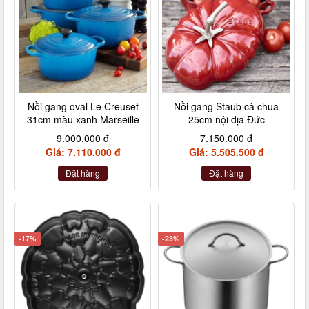
Nồi gang oval Le Creuset
Nồi gang Staub cà chua
31cm màu xanh Marseille
25cm nội địa Đức
9.000.000 đ
7.150.000 đ
Giá: 7.110.000 đ
Giá: 5.505.500 đ
Đặt hàng
Đặt hàng
-17%
-23%