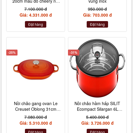
20cm màu đỏ cheery nội
vung inox
địa Đức
7.100.000 đ
950.000 đ
Giá: 4.331.000 đ
Giá: 703.000 đ
Đặt hàng
Đặt hàng
-25%
-31%
Nồi chảo gang ovan Le
Nồi chảo hầm hấp SILIT
Creuset Oblong 31cm
Ecompact Silargan 6L
màu cam
28cm made in Germany
7.080.000 đ
5.400.000 đ
Giá: 5.310.000 đ
Giá: 3.726.000 đ
Đặt hàng
Đặt hàng