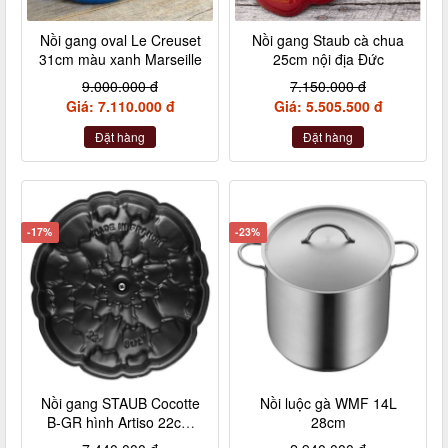
Nồi gang oval Le Creuset
Nồi gang Staub cà chua
31cm màu xanh Marseille
25cm nội địa Đức
9.000.000 đ
7.150.000 đ
Giá: 7.110.000 đ
Giá: 5.505.500 đ
Đặt hàng
Đặt hàng
-17%
-23%
Nồi gang STAUB Cocotte
Nồi luộc gà WMF 14L
B-GR hình Artiso 22cm
28cm
màu xanh lá