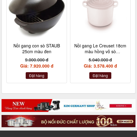
Nồi gang con sò STAUB
Nồi gang Le Creuset 18cm
25cm màu đen
màu hồng vỏ sò
muschelrosa
9.000.000 đ
5.040.000 đ
Giá: 7.920.000 đ
Giá: 3.578.400 đ
Đặt hàng
Đặt hàng