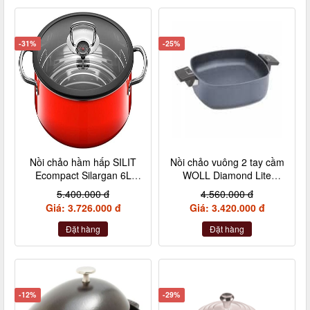
-31%
-25%
Nồi chảo hầm hấp SILIT
Nồi chảo vuông 2 tay cầm
Ecompact Silargan 6L
WOLL Diamond Lite
28cm made in Germany
28x28 cm có nắp
5.400.000 đ
4.560.000 đ
Giá: 3.726.000 đ
Giá: 3.420.000 đ
Đặt hàng
Đặt hàng
-12%
-29%