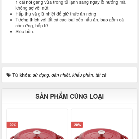
1 cái nồi gang vừa trong tủ lạnh sang ngay lò nướng mà
không sợ vỡ, nứt.
Hấp thụ và giữ nhiệt để giữ thức ăn nóng
Tương thích với tất cả các loại bếp nấu ăn, bao gồm cả
cảm ứng, bếp từ
Siêu bền.
Từ khóa:
sử dụng
,
dẫn nhiệt
,
khẩu phần
,
tất cả
SẢN PHẨM CÙNG LOẠI
-20%
-20%