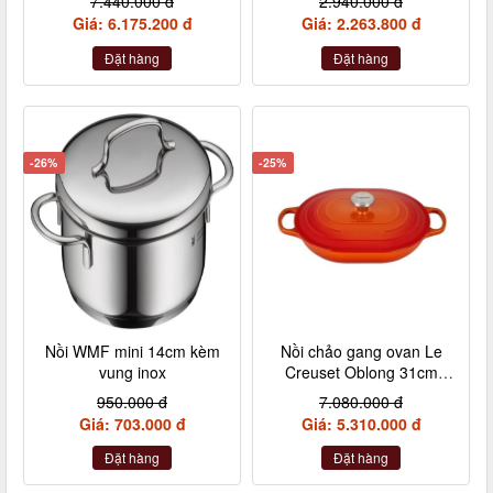
7.440.000 đ
2.940.000 đ
Giá: 6.175.200 đ
Giá: 2.263.800 đ
Đặt hàng
Đặt hàng
-26%
-25%
Nồi WMF mini 14cm kèm
Nồi chảo gang ovan Le
vung inox
Creuset Oblong 31cm
màu cam
950.000 đ
7.080.000 đ
Giá: 703.000 đ
Giá: 5.310.000 đ
Đặt hàng
Đặt hàng