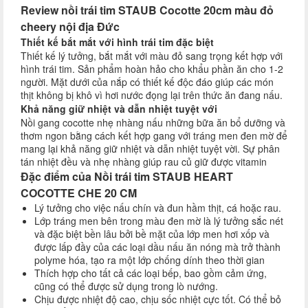
Review nồi trái tim STAUB Cocotte 20cm màu đỏ
cheery nội địa Đức
Thiết kế bắt mắt với hình trái tim đặc biệt
Thiết kế lý tưởng, bắt mắt với màu đỏ sang trọng kết hợp với
hình trái tim. Sản phẩm hoàn hảo cho khẩu phần ăn cho 1-2
người. Mặt dưới của nắp có thiết kế độc đáo giúp các món
thịt không bị khô vì hơi nước đọng lại trên thức ăn đang nấu.
Khả năng giữ nhiệt và dẫn nhiệt tuyệt với
Nồi gang cocotte nhẹ nhàng nấu những bữa ăn bổ dưỡng và
thơm ngon bằng cách kết hợp gang với tráng men đen mờ để
mang lại khả năng giữ nhiệt và dẫn nhiệt tuyệt vời. Sự phân
tán nhiệt đều và nhẹ nhàng giúp rau củ giữ được vitamin
Đặc điểm của Nồi trái tim STAUB HEART
COCOTTE CHE 20 CM
Lý tưởng cho việc nấu chín và đun hầm thịt, cá hoặc rau.
Lớp tráng men bên trong màu đen mờ là lý tưởng sắc nét
và đặc biệt bền lâu bởi bề mặt của lớp men hơi xốp và
được lấp đầy của các loại dầu nấu ăn nóng mà trở thành
polyme hóa, tạo ra một lớp chống dính theo thời gian
Thích hợp cho tất cả các loại bếp, bao gồm cảm ứng,
cũng có thể được sử dụng trong lò nướng.
Chịu được nhiệt độ cao, chịu sốc nhiệt cực tốt. Có thể bỏ