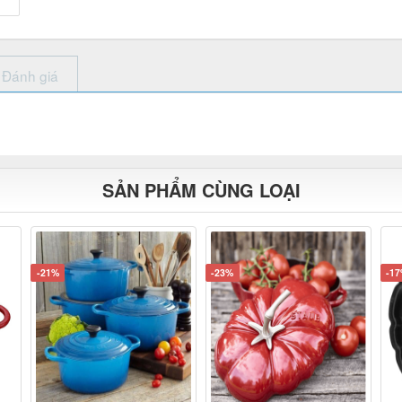
Đánh giá
SẢN PHẨM CÙNG LOẠI
-21%
-23%
-1