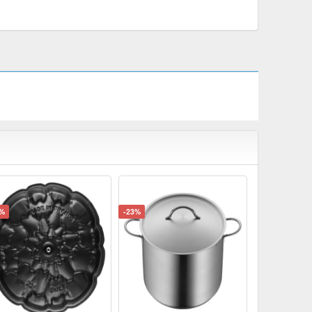
7%
-23%