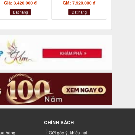
Giá: 3.420.000 đ
Giá: 7.920.000 đ
Đặt hàng
Đặt hàng
CHÍNH SÁCH
ua hàng
Gửi góp ý, khiếu nại