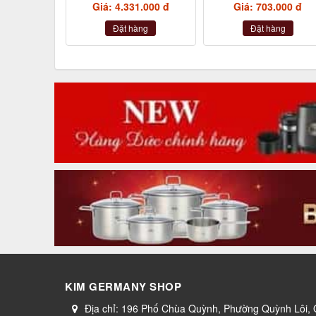
Giá: 4.331.000 đ
Giá: 703.000 đ
Đặt hàng
Đặt hàng
KIM GERMANY SHOP
Địa chỉ:
196 Phố Chùa Quỳnh, Phường Quỳnh Lôi,