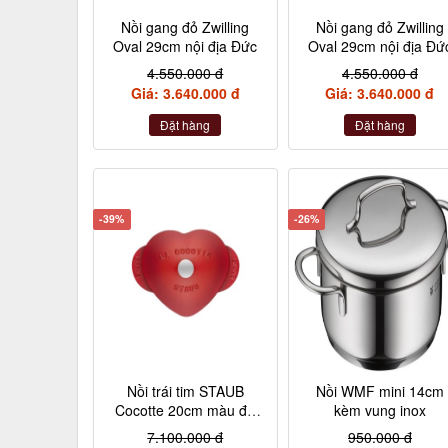
Nồi gang đỏ Zwilling
Nồi gang đỏ Zwilling
Oval 29cm nội địa Đức
Oval 29cm nội địa Đứ
4.550.000 đ
4.550.000 đ
Giá: 3.640.000 đ
Giá: 3.640.000 đ
Đặt hàng
Đặt hàng
-39%
-26%
Nồi trái tim STAUB
Nồi WMF mini 14cm
Cocotte 20cm màu đỏ
kèm vung inox
cheery nội địa Đức
7.100.000 đ
950.000 đ