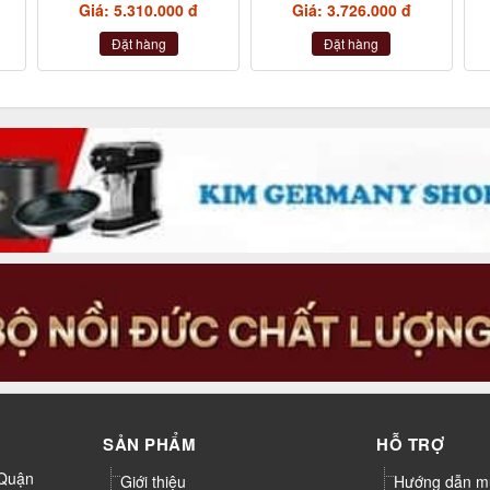
Giá: 5.310.000 đ
Giá: 3.726.000 đ
Đặt hàng
Đặt hàng
SẢN PHẨM
HỖ TRỢ
 Quận
Giới thiệu
Hướng dẫn m