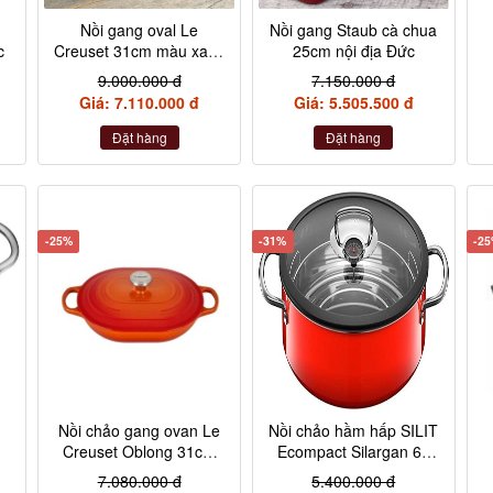
Nồi gang oval Le
Nồi gang Staub cà chua
c
Creuset 31cm màu xanh
25cm nội địa Đức
Marseille
9.000.000 đ
7.150.000 đ
Giá: 7.110.000 đ
Giá: 5.505.500 đ
Đặt hàng
Đặt hàng
-25%
-31%
-2
Nồi chảo gang ovan Le
Nồi chảo hầm hấp SILIT
Creuset Oblong 31cm
Ecompact Silargan 6L
màu cam
28cm made in Germany
7.080.000 đ
5.400.000 đ