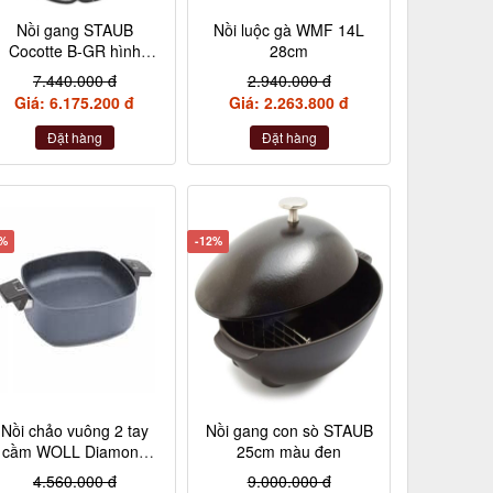
Nồi gang STAUB
Nồi luộc gà WMF 14L
Cocotte B-GR hình
28cm
Artiso 22cm màu xanh
7.440.000 đ
2.940.000 đ
lá
Giá: 6.175.200 đ
Giá: 2.263.800 đ
Đặt hàng
Đặt hàng
5%
-12%
Nồi chảo vuông 2 tay
Nồi gang con sò STAUB
cầm WOLL Diamond
25cm màu đen
Lite 28x28 cm có nắp
4.560.000 đ
9.000.000 đ