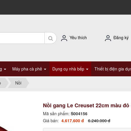
Yêu thích
Đăng ký
ng
Máy pha cà phê
Dụng cụ nhà bếp
Thiết bị điện gia d
p
Nồi
Nồi gang Le Creuset 22cm màu đỏ 
Mã sản phẩm:
S004156
Giá bán:
4.617.600 đ
6.240.000 đ