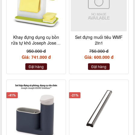
Khay đựng dụng cụ bồn
Set đựng muối tiêu WMF
rửa tự khô Joseph Joseph
2in1
Caddy (Green) 85021
950.000 đ
750.000 đ
Giá: 741.000 đ
Giá: 600.000 đ
Đặt hàng
Đặt hàng
-41%
-21%