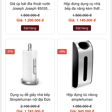
Giá úp bát đĩa thoát nước
Hộp đưng dụng cụ nhà
Joseph Joseph 85035
bếp đa năng kèm thớt
Connect (2 tầng có thể
nhựa Joseph 85122
1.500.000 đ
1.500.000 đ
điều chỉnh – màu ghi)
Giá: 1.200.000 đ
Giá: 1.140.000 đ
Đặt hàng
Đặt hàng
-17%
-10%
Dụng cụ để giấy nhà bếp
Hộp đựng túi nilong
Simplehuman nội địa Đức
simplehuman
2.100.000 đ
1.050.000 đ
Giá: 1.743.000 đ
Giá: 945.000 đ