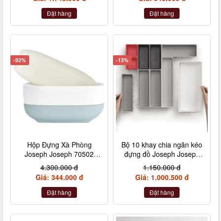
Đặt hàng
Đặt hàng
-92%
-13%
Hộp Đựng Xà Phòng
Bộ 10 khay chia ngăn kéo
Joseph Joseph 70502
đựng đồ Joseph Joseph
Slim
Duo đỏ xám 85191
4.300.000 đ
1.150.000 đ
Giá: 344.000 đ
Giá: 1.000.500 đ
Đặt hàng
Đặt hàng