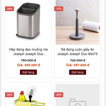
-20%
-17%
Hộp đựng dao muỗng nĩa
Kệ đựng cuộn giấy ăn
Joseph Joseph Duo
Joseph Joseph Duo 80075
(Steel) 851682
750.000 đ
720.000 đ
Giá: 600.000 đ
Giá: 597.600 đ
Đặt hàng
Đặt hàng
-22%
-20%