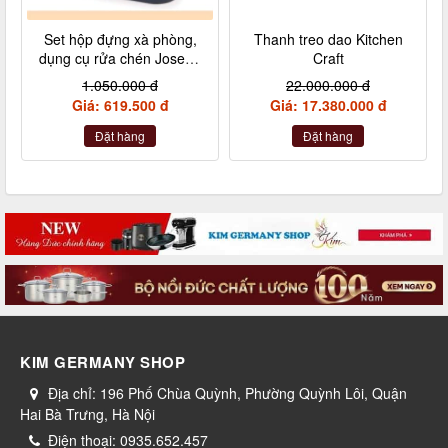
Set hộp đựng xà phòng,
Thanh treo dao Kitchen
dụng cụ rửa chén Joseph
Craft
Joseph 85090 SinkBas
1.050.000 đ
22.000.000 đ
Giá: 619.500 đ
Giá: 17.380.000 đ
Đặt hàng
Đặt hàng
KIM GERMANY SHOP
Địa chỉ:
196 Phố Chùa Quỳnh, Phường Quỳnh Lôi, Quận
Hai Bà Trưng, Hà Nội
Điện thoại:
0935.652.457