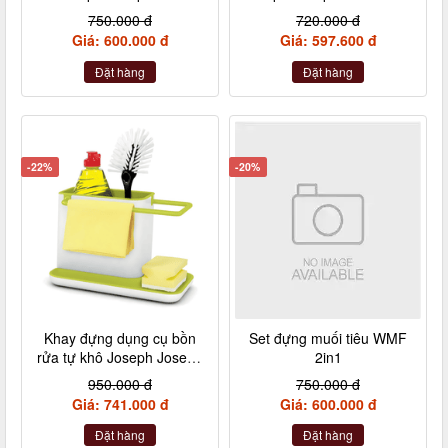
(Steel) 851682
750.000 đ
720.000 đ
Giá: 600.000 đ
Giá: 597.600 đ
Đặt hàng
Đặt hàng
-22%
-20%
Khay đựng dụng cụ bồn
Set đựng muối tiêu WMF
rửa tự khô Joseph Joseph
2in1
Caddy (Green) 85021
950.000 đ
750.000 đ
Giá: 741.000 đ
Giá: 600.000 đ
Đặt hàng
Đặt hàng