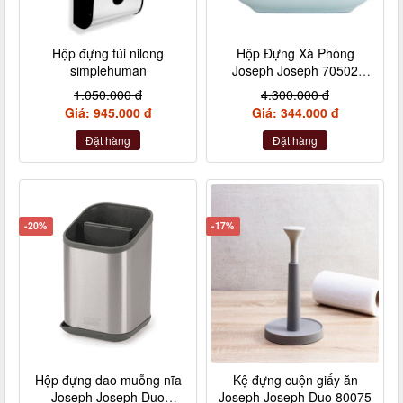
Hộp đựng túi nilong
Hộp Đựng Xà Phòng
simplehuman
Joseph Joseph 70502
Slim
1.050.000 đ
4.300.000 đ
Giá: 945.000 đ
Giá: 344.000 đ
Đặt hàng
Đặt hàng
-20%
-17%
Hộp đựng dao muỗng nĩa
Kệ đựng cuộn giấy ăn
Joseph Joseph Duo
Joseph Joseph Duo 80075