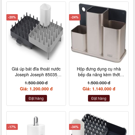
-20%
-24%
Giá úp bát đĩa thoát nước
Hộp đưng dụng cụ nhà
Joseph Joseph 85035
bếp đa năng kèm thớt
Connect (2 tầng có thể
nhựa Joseph 85122
1.500.000 đ
1.500.000 đ
điều chỉnh – màu ghi)
Giá: 1.200.000 đ
Giá: 1.140.000 đ
Đặt hàng
Đặt hàng
-17%
-34%