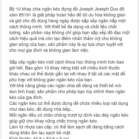
Bộ 10 khay chia ngăn kéo đựng đồ Joseph Joseph Duo đỏ
xám 85191 là giải pháp hoàn hảo để tối ưu hóa không gian
và giữ cho đồ dùng hàng ngày được sắp xếp ngăn nắp một
cách thông minh. Với thiết kế đa dạng và chất liệu chất
lượng, sản phẩm này không chỉ giúp bạn sắp xếp đồ đạc một
cách hiệu quả mà còn tạo điểm nhấn thẩm mỹ cho không
gian sống của bạn, sản phẩm này là sự lựa chọn tuyệt vời
cho mọi gia đình và không gian làm việc.
Sắp xếp ngăn kéo một cách khoa học thông minh hơn bao
giờ hết. Bao gồm 10 khay riêng biệt với nhiều kích thước
khác nhau có thể được gắn lại với nhau ở tất cả các mặt để
phù hợp với không gian ngăn kéo của bạn.
Với khả năng ghép các ngăn chia dễ dàng và thiết kế mô-
dun linh hoạt, sản phẩm cho phép bạn tùy chỉnh theo ngăn
kéo của gia đình.
Các ngăn kéo có thể được dùng để chứa nhiều loại vật dụng
như dao kéo, đồ dùng nhà bếp...
Mỗi ngăn đều có chân chống trượt tự dính vào đáy ngăn kéo
giúp giữ cho khay vững chắc trong ngăn kéo.
Làm từ nhựa cao cấp, có thể làm sạch dễ dàng bằng cách
dùng khăn ẩm lau sạch bề mặt.
Kích thước: 43,9 x 52,6 x 5 cm