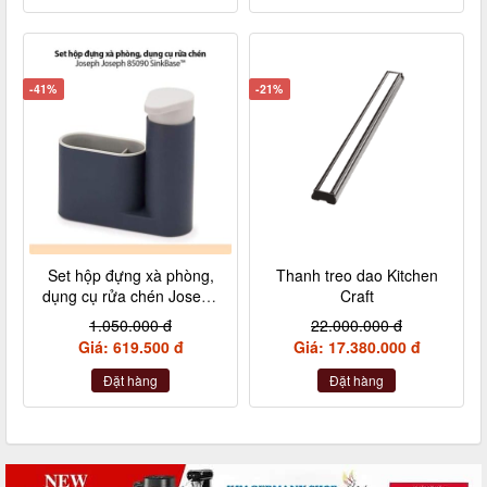
-41%
-21%
Set hộp đựng xà phòng,
Thanh treo dao Kitchen
dụng cụ rửa chén Joseph
Craft
Joseph 85090 SinkBas
1.050.000 đ
22.000.000 đ
Giá: 619.500 đ
Giá: 17.380.000 đ
Đặt hàng
Đặt hàng