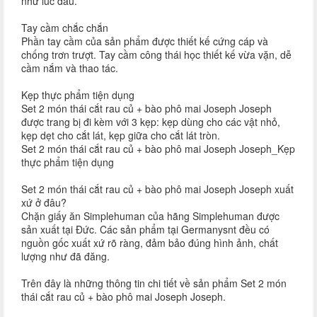
như lúc đầu.
Tay cầm chắc chắn
Phần tay cầm của sản phẩm được thiết kế cứng cáp và
chống trơn trượt. Tay cầm công thái học thiết kế vừa vặn, dễ
cầm nắm và thao tác.
Kẹp thực phẩm tiện dụng
Set 2 món thái cắt rau củ + bào phô mai Joseph Joseph
được trang bị đi kèm với 3 kẹp: kẹp dùng cho các vật nhỏ,
kẹp dẹt cho cắt lát, kẹp giữa cho cắt lát tròn.
Set 2 món thái cắt rau củ + bào phô mai Joseph Joseph_Kẹp
thực phẩm tiện dụng
Set 2 món thái cắt rau củ + bào phô mai Joseph Joseph xuất
xứ ở đâu?
Chặn giấy ăn Simplehuman của hãng Simplehuman được
sản xuất tại Đức. Các sản phẩm tại Germanysnt đều có
nguồn gốc xuất xứ rõ ràng, đảm bảo đúng hình ảnh, chất
lượng như đã đăng.
Trên đây là những thông tin chi tiết về sản phẩm Set 2 món
thái cắt rau củ + bào phô mai Joseph Joseph.