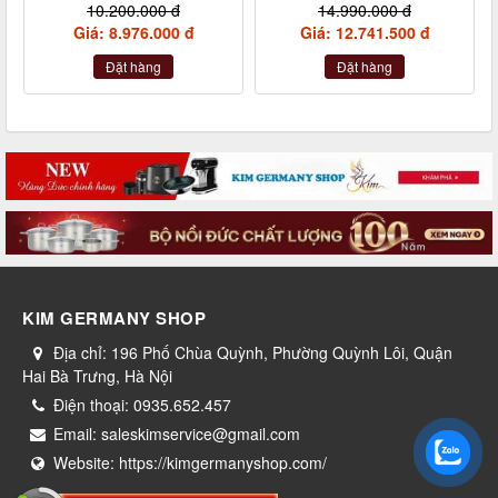
Germany nội địa Đức
made in Germany
10.200.000 đ
14.990.000 đ
Giá: 8.976.000 đ
Giá: 12.741.500 đ
Đặt hàng
Đặt hàng
KIM GERMANY SHOP
Địa chỉ:
196 Phố Chùa Quỳnh, Phường Quỳnh Lôi, Quận
Hai Bà Trưng, Hà Nội
Điện thoại:
0935.652.457
Email:
saleskimservice@gmail.com
Website:
https://kimgermanyshop.com/