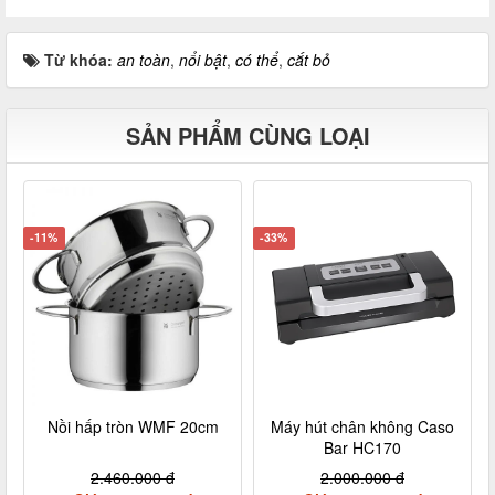
Từ khóa:
an toàn
,
nổi bật
,
có thể
,
cắt bỏ
SẢN PHẨM CÙNG LOẠI
-11%
-33%
Nồi hấp tròn WMF 20cm
Máy hút chân không Caso
Bar HC170
2.460.000 đ
2.000.000 đ