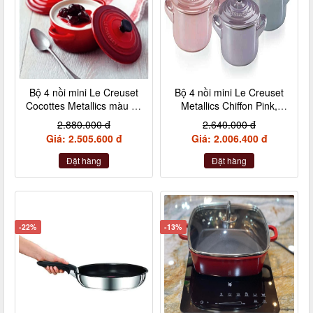
Bộ 4 nồi mini Le Creuset
Bộ 4 nồi mini Le Creuset
Cocottes Metallics màu đỏ
Metallics Chiffon Pink,
cherry 10cm
Rosenquarz, Violett,
2.880.000 đ
2.640.000 đ
Nebelgrau (hồng đậm,
Giá: 2.505.600 đ
Giá: 2.006.400 đ
hồng nhạt, hồng tía, xám)
Đặt hàng
Đặt hàng
-22%
-13%