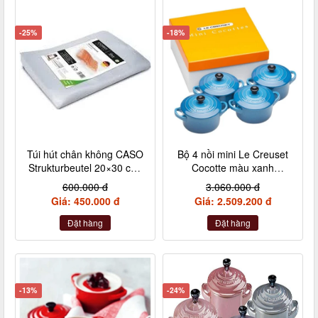
-25%
-18%
Túi hút chân không CASO
Bộ 4 nồi mini Le Creuset
Strukturbeutel 20×30 cm,
Cocotte màu xanh
50 Stück – Made in
Marseile
600.000 đ
3.060.000 đ
Germany (không hộp)
Giá: 450.000 đ
Giá: 2.509.200 đ
Đặt hàng
Đặt hàng
-13%
-24%