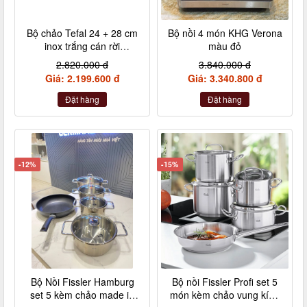
Bộ chảo Tefal 24 + 28 cm
Bộ nồi 4 món KHG Verona
inox trắng cán rời
màu đỏ
L9409202
2.820.000 đ
3.840.000 đ
Giá: 2.199.600 đ
Giá: 3.340.800 đ
Đặt hàng
Đặt hàng
-12%
-15%
Bộ Nồi Fissler Hamburg
Bộ nồi Fissler Profi set 5
set 5 kèm chảo made in
món kèm chảo vung kính