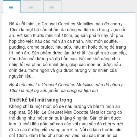
Bộ 4 nồi mini Le Creuset Cocottes Metallics màu đỏ cherry
10cm là một bộ sản phẩm đa năng và tiện ích trong việc nấu
ăn. Với kích thước mini chỉ 10cm, bộ sản phẩm này rất phù
hợp cho việc nấu các món ăn cá nhân, như món soufflé,
pudding, creme brulee, nấu súp, nấu mì hoặc dùng để trang
trí món ăn. Sản phẩm được làm từ chất liệu gốm sứ cao cấp,
đảm bảo chất lượng và độ bền cao. Nồi có khả năng chịu
nhiệt tốt và phân bố nhiệt đều, giúp các món ăn được nấu
chín đều, thơm ngon và giữ được hương vị tự nhiên của
nguyên liệu.
Bộ 4 nồi mini Le Creuset Cocottes Metallics màu đỏ cherry
10cm là một bộ sản phẩm đa năng và tiện ích
Thiết kế bắt mắt sang trọng
Không chỉ là một món đồ để nấu nướng và bài trí món ăn
đẹp mắt, Bộ Nồi Le Creuset Mini Cocotte Metallcs cũng có
thể dùng như một món quà tặng ý nghĩa. Sản phẩm được
làm từ chất liệu gốm sứ cao cấp với màu sắc đỏ cherry rực
rỡ và các đường viền vàng ánh kim. Nồi có kích thước mini
chỉ 10cm, đảm bảo phù hợp với việc nấu các món ăn cá