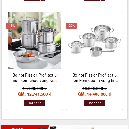
-15%
-20%
Bộ nồi Fissler Profi set 5
Bộ nồi Fissler Profi set 5
món kèm chảo vung kính
món kèm quánh vung kính
made in Germany
made in Germany
14.990.000 đ
18.000.000 đ
Giá: 12.741.500 đ
Giá: 14.400.000 đ
Đặt hàng
Đặt hàng