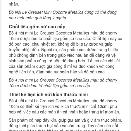
nhân.
Bộ Nồi Le Creuset Mini Cocotte Metallcs cũng có thể dùng
như một món quà tặng ý nghĩa
Chất liệu gốm sứ cao cấp
Bộ 4 nồi mini Le Creuset Cocottes Metallics màu đỏ cherry
10cm được làm từ chất liệu gốm sứ cao cấp. Chất liệu này có
độ bền cao, chịu nhiệt tốt, không dễ bị trầy xước và giúp
truyền nhiệt đều. Ngoài ra, sản phẩm còn được trang bị lớp
phủ chống dính bên trong giúp việc nấu ăn dễ dàng và vệ
sinh sản phẩm cũng trở nên dễ dàng hơn. Tất cả các chi tiết
của sản phẩm được gia công tỉ mỉ và đúc khuôn với công
nghệ tiên tiến, đảm bảo sự hoàn hảo và độ bền cao.
Bộ 4 nồi mini Le Creuset Cocottes Metallics màu đỏ cherry
10cm được làm từ chất liệu gốm sứ cao cấp
Thiết kế tiện ích với kích thước mini
Bộ 4 nồi mini Le Creuset Cocottes Metallics màu đỏ cherry
10cm có thiết kế tiện ích với kích thước mini chỉ 10cm, phù
hợp với việc nấu các món ăn cá nhân hoặc trang trí món ăn.
Sản phẩm có nắp đậy kín, giúp giữ ẩm và giữ ấm thực phẩm,
đồng thời giúp tránh bụi bẩn và côn trùng. Tay cầm của nồi