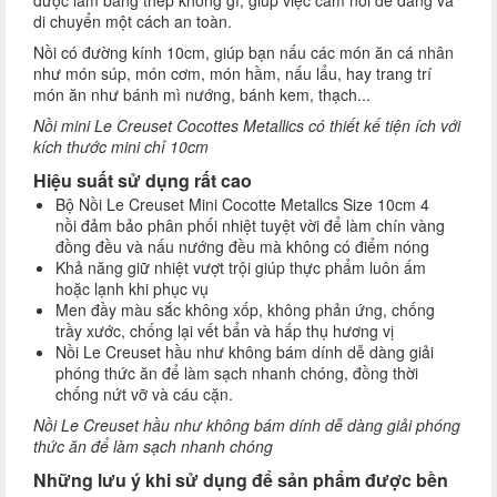
được làm bằng thép không gỉ, giúp việc cầm nồi dễ dàng và
di chuyển một cách an toàn.
Nồi có đường kính 10cm, giúp bạn nấu các món ăn cá nhân
như món súp, món cơm, món hầm, nấu lẩu, hay trang trí
món ăn như bánh mì nướng, bánh kem, thạch...
Nồi mini Le Creuset Cocottes Metallics có thiết kế tiện ích với
kích thước mini chỉ 10cm
Hiệu suất sử dụng rất cao
Bộ Nồi Le Creuset Mini Cocotte Metallcs Size 10cm 4
nồi đảm bảo phân phối nhiệt tuyệt vời để làm chín vàng
đồng đều và nấu nướng đều mà không có điểm nóng
Khả năng giữ nhiệt vượt trội giúp thực phẩm luôn ấm
hoặc lạnh khi phục vụ
Men đầy màu sắc không xốp, không phản ứng, chống
trầy xước, chống lại vết bẩn và hấp thụ hương vị
Nồi Le Creuset hầu như không bám dính dễ dàng giải
phóng thức ăn để làm sạch nhanh chóng, đồng thời
chống nứt vỡ và cáu cặn.
Nồi Le Creuset hầu như không bám dính dễ dàng giải phóng
thức ăn để làm sạch nhanh chóng
Những lưu ý khi sử dụng để sản phẩm được bền