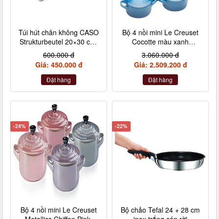
Túi hút chân không CASO
Bộ 4 nồi mini Le Creuset
Strukturbeutel 20×30 cm,
Cocotte màu xanh
50 Stück – Made in
Marseile
600.000 đ
3.060.000 đ
Germany (không hộp)
Giá: 450.000 đ
Giá: 2.509.200 đ
Đặt hàng
Đặt hàng
-24%
-22%
Bộ 4 nồi mini Le Creuset
Bộ chảo Tefal 24 + 28 cm