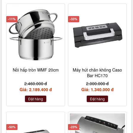
-11%
-33%
Nồi hấp tròn WMF 20cm
Máy hút chân không Caso
Bar HC170
2.460.000 đ
2.000.000 đ
Giá: 2.189.400 đ
Giá: 1.340.000 đ
Đặt hàng
Đặt hàng
-50%
-23%