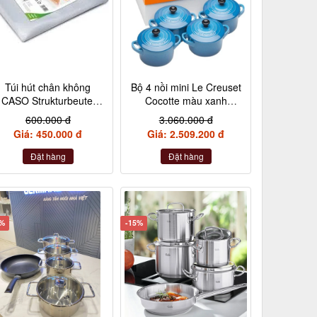
Túi hút chân không
Bộ 4 nồi mini Le Creuset
CASO Strukturbeutel
Cocotte màu xanh
20×30 cm, 50 Stück –
Marseile
600.000 đ
3.060.000 đ
Made in Germany
Giá: 450.000 đ
Giá: 2.509.200 đ
(không hộp)
Đặt hàng
Đặt hàng
2%
-15%