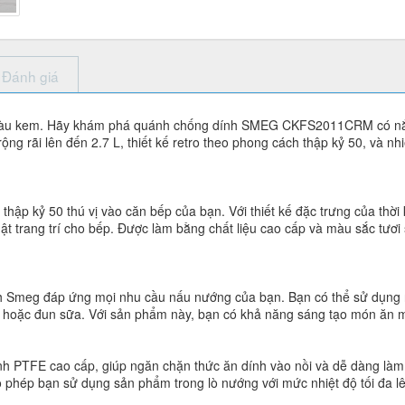
Đánh giá
màu kem. Hãy khám phá quánh chống dính SMEG CKFS2011CRM có nắp
rộng rãi lên đến 2.7 L, thiết kế retro theo phong cách thập kỷ 50, và n
ập kỷ 50 thú vị vào căn bếp của bạn. Với thiết kế đặc trưng của thời
t trang trí cho bếp. Được làm bằng chất liệu cao cấp và màu sắc tươi
ính Smeg đáp ứng mọi nhu cầu nấu nướng của bạn. Bạn có thể sử dụng n
, hoặc đun sữa. Với sản phẩm này, bạn có khả năng sáng tạo món ăn m
h PTFE cao cấp, giúp ngăn chặn thức ăn dính vào nồi và dễ dàng làm
 phép bạn sử dụng sản phẩm trong lò nướng với mức nhiệt độ tối đa l