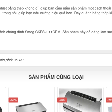
nhiệt bằng thép không gỉ, giúp bạn cầm nắm sản phẩm một cách thoải 
 ưu trong nồi, giúp bạn nấu nướng hiệu quả hơn. Đáy quánh bằng thép k
quánh chống dính Smeg CKFS2011CRM. Sản phẩm này dễ dàng làm sạch b
hân phối
,
tối ưu
SẢN PHẨM CÙNG LOẠI
-50%
-23%
-2