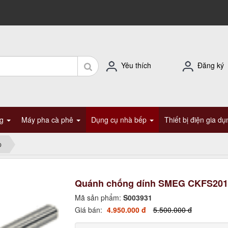
Yêu thích
Đăng ký
ng
Máy pha cà phê
Dụng cụ nhà bếp
Thiết bị điện gia d
p
Quánh chống dính SMEG CKFS201
Mã sản phẩm:
S003931
Giá bán:
4.950.000 đ
5.500.000 đ