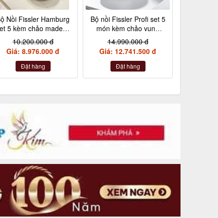
ộ Nồi Fissler Hamburg
Bộ nồi Fissler Profi set 5
et 5 kèm chảo made in
món kèm chảo vung
Germany nội địa Đức
kính made in Germany
10.200.000 đ
14.990.000 đ
Giá: 8.976.000 đ
Giá: 12.741.500 đ
Đặt hàng
Đặt hàng