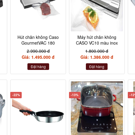
Hút chân không Caso
Máy hút chân không
GourmetVAC 180
CASO VC10 màu inox
2.990.000 đ
1.800.000 đ
Giá: 1.495.000 đ
Giá: 1.386.000 đ
Đặt hàng
Đặt hàng
-22%
-13%
-1