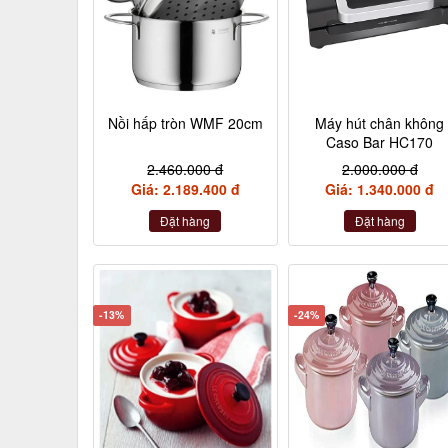
Nồi hấp tròn WMF 20cm
Máy hút chân không
Caso Bar HC170
2.460.000 đ
2.000.000 đ
Giá: 2.189.400 đ
Giá: 1.340.000 đ
Đặt hàng
Đặt hàng
-13%
-24%