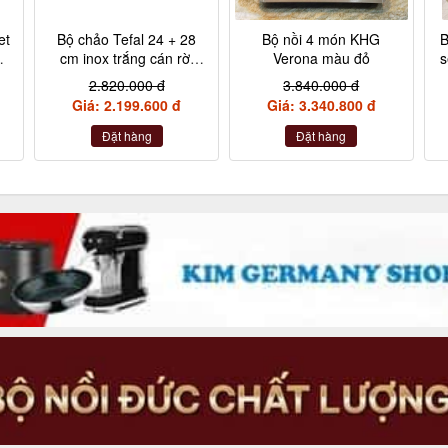
et
Bộ chảo Tefal 24 + 28
Bộ nồi 4 món KHG
B
,
cm inox trắng cán rời
Verona màu đỏ
s
L9409202
2.820.000 đ
3.840.000 đ
,
Giá: 2.199.600 đ
Giá: 3.340.800 đ
Đặt hàng
Đặt hàng