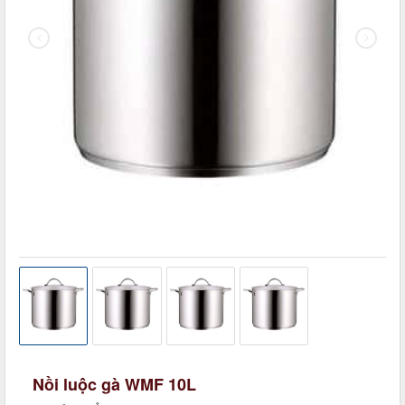
Nồi luộc gà WMF 10L