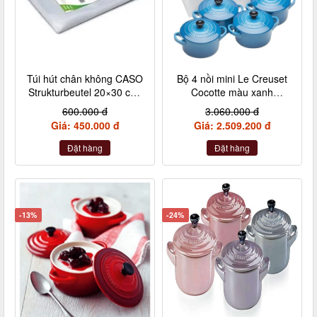
Túi hút chân không CASO
Bộ 4 nồi mini Le Creuset
Strukturbeutel 20×30 cm,
Cocotte màu xanh
50 Stück – Made in
Marseile
600.000 đ
3.060.000 đ
Germany (không hộp)
Giá: 450.000 đ
Giá: 2.509.200 đ
Đặt hàng
Đặt hàng
-13%
-24%