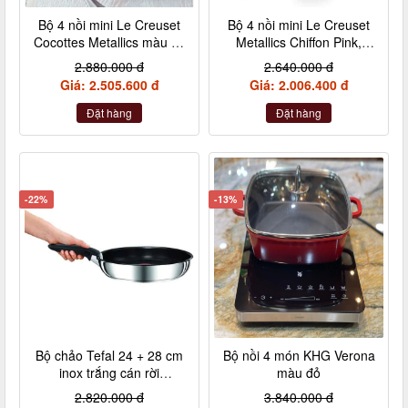
Bộ 4 nồi mini Le Creuset
Bộ 4 nồi mini Le Creuset
Cocottes Metallics màu đỏ
Metallics Chiffon Pink,
cherry 10cm
Rosenquarz, Violett,
2.880.000 đ
2.640.000 đ
Nebelgrau (hồng đậm,
Giá: 2.505.600 đ
Giá: 2.006.400 đ
hồng nhạt, hồng tía, xám)
Đặt hàng
Đặt hàng
-22%
-13%
Bộ chảo Tefal 24 + 28 cm
Bộ nồi 4 món KHG Verona
inox trắng cán rời
màu đỏ
L9409202
2.820.000 đ
3.840.000 đ