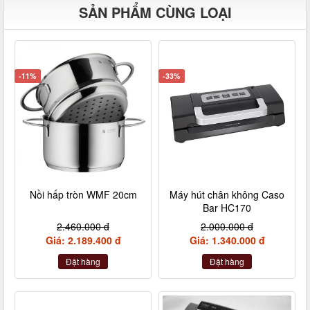
SẢN PHẨM CÙNG LOẠI
-11%
-33%
Nồi hấp tròn WMF 20cm
Máy hút chân không Caso
Bar HC170
2.460.000 đ
2.000.000 đ
Giá: 2.189.400 đ
Giá: 1.340.000 đ
Đặt hàng
Đặt hàng