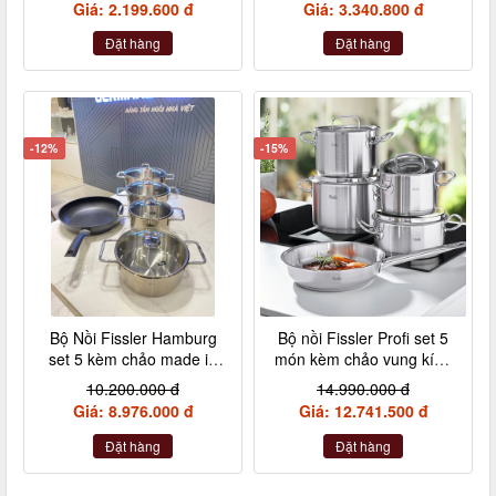
Giá: 2.199.600 đ
Giá: 3.340.800 đ
Đặt hàng
Đặt hàng
-12%
-15%
Bộ Nồi Fissler Hamburg
Bộ nồi Fissler Profi set 5
set 5 kèm chảo made in
món kèm chảo vung kính
Germany nội địa Đức
made in Germany
10.200.000 đ
14.990.000 đ
Giá: 8.976.000 đ
Giá: 12.741.500 đ
Đặt hàng
Đặt hàng