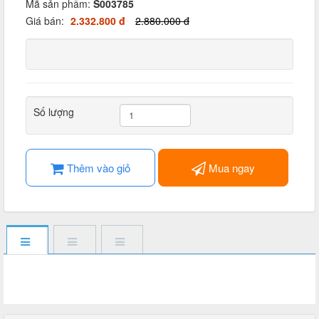
Mã sản phẩm:
S003785
Giá bán:
2.332.800 đ
2.880.000 đ
Số lượng
Thêm vào giỏ
Mua ngay