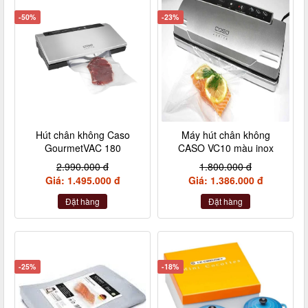
-50%
-23%
Hút chân không Caso
Máy hút chân không
GourmetVAC 180
CASO VC10 màu inox
2.990.000 đ
1.800.000 đ
Giá: 1.495.000 đ
Giá: 1.386.000 đ
Đặt hàng
Đặt hàng
-25%
-18%