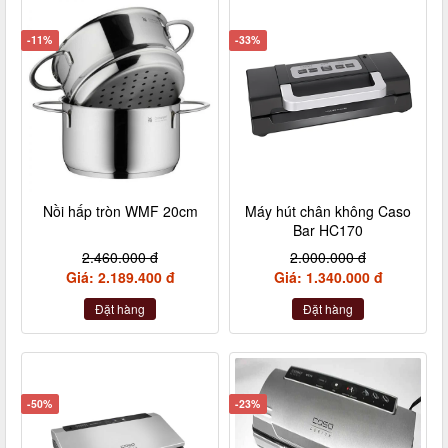
-11%
-33%
Nồi hấp tròn WMF 20cm
Máy hút chân không Caso
Bar HC170
2.460.000 đ
2.000.000 đ
Giá: 2.189.400 đ
Giá: 1.340.000 đ
Đặt hàng
Đặt hàng
-50%
-23%