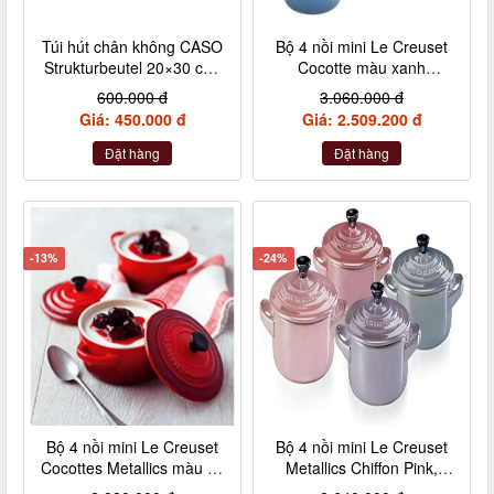
Túi hút chân không CASO
Bộ 4 nồi mini Le Creuset
Strukturbeutel 20×30 cm,
Cocotte màu xanh
50 Stück – Made in
Marseile
600.000 đ
3.060.000 đ
Germany (không hộp)
Giá: 450.000 đ
Giá: 2.509.200 đ
Đặt hàng
Đặt hàng
-13%
-24%
Bộ 4 nồi mini Le Creuset
Bộ 4 nồi mini Le Creuset
Cocottes Metallics màu đỏ
Metallics Chiffon Pink,
cherry 10cm
Rosenquarz, Violett,