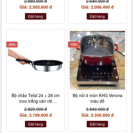
2.880.000 đ
2.640.000 đ
Nebelgrau (hồng đậm,
Giá: 2.505.600 đ
Giá: 2.006.400 đ
hồng nhạt, hồng tía, xám)
Đặt hàng
Đặt hàng
-22%
-13%
Bộ chảo Tefal 24 + 28 cm
Bộ nồi 4 món KHG Verona
inox trắng cán rời
màu đỏ
L9409202
2.820.000 đ
3.840.000 đ
Giá: 2.199.600 đ
Giá: 3.340.800 đ
Đặt hàng
Đặt hàng