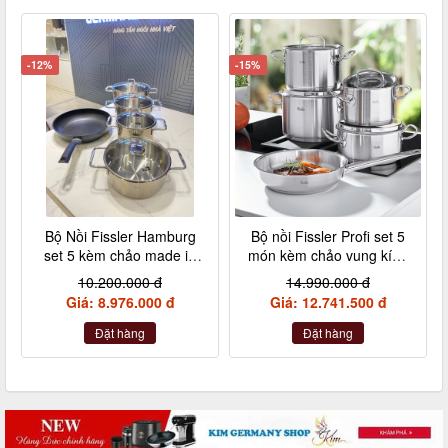
-12%
-15%
Bộ Nồi Fissler Hamburg
Bộ nồi Fissler Profi set 5
set 5 kèm chảo made in
món kèm chảo vung kính
Germany nội địa Đức
made in Germany
10.200.000 đ
14.990.000 đ
Giá: 8.976.000 đ
Giá: 12.741.500 đ
Đặt hàng
Đặt hàng