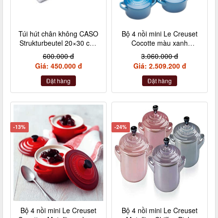
Túi hút chân không CASO
Bộ 4 nồi mini Le Creuset
Strukturbeutel 20×30 cm,
Cocotte màu xanh
50 Stück – Made in
Marseile
600.000 đ
3.060.000 đ
Germany (không hộp)
Giá: 450.000 đ
Giá: 2.509.200 đ
Đặt hàng
Đặt hàng
-13%
-24%
Bộ 4 nồi mini Le Creuset
Bộ 4 nồi mini Le Creuset