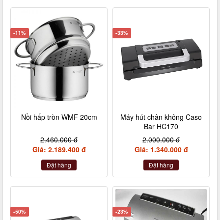
-11%
-33%
Nồi hấp tròn WMF 20cm
Máy hút chân không Caso
Bar HC170
2.460.000 đ
2.000.000 đ
Giá: 2.189.400 đ
Giá: 1.340.000 đ
Đặt hàng
Đặt hàng
-50%
-23%