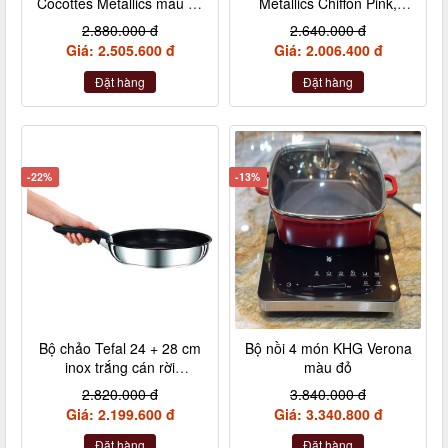
Cocottes Metallics màu đỏ
Metallics Chiffon Pink,
cherry 10cm
Rosenquarz, Violett,
2.880.000 đ
2.640.000 đ
Nebelgrau (hồng đậm,
Giá: 2.505.600 đ
Giá: 2.006.400 đ
hồng nhạt, hồng tía, xám)
Đặt hàng
Đặt hàng
-22%
-13%
Bộ chảo Tefal 24 + 28 cm
Bộ nồi 4 món KHG Verona
inox trắng cán rời
màu đỏ
L9409202
2.820.000 đ
3.840.000 đ
Giá: 2.199.600 đ
Giá: 3.340.800 đ
Đặt hàng
Đặt hàng