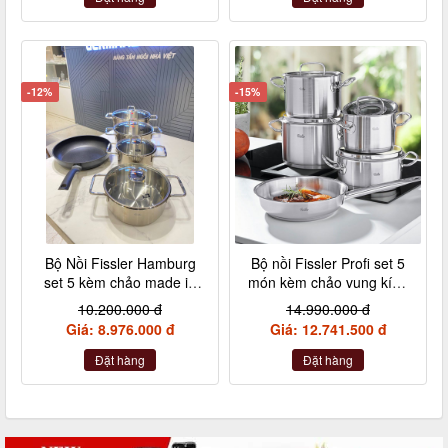
-12%
-15%
Bộ Nồi Fissler Hamburg
Bộ nồi Fissler Profi set 5
set 5 kèm chảo made in
món kèm chảo vung kính
Germany nội địa Đức
made in Germany
10.200.000 đ
14.990.000 đ
Giá: 8.976.000 đ
Giá: 12.741.500 đ
Đặt hàng
Đặt hàng