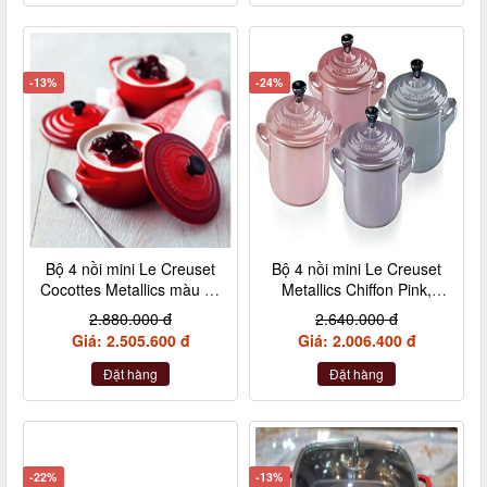
-13%
-24%
Bộ 4 nồi mini Le Creuset
Bộ 4 nồi mini Le Creuset
Cocottes Metallics màu đỏ
Metallics Chiffon Pink,
cherry 10cm
Rosenquarz, Violett,
2.880.000 đ
2.640.000 đ
Nebelgrau (hồng đậm,
Giá: 2.505.600 đ
Giá: 2.006.400 đ
hồng nhạt, hồng tía, xám)
Đặt hàng
Đặt hàng
-22%
-13%