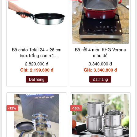
Bộ chảo Tefal 24 + 28 cm
Bộ nồi 4 món KHG Verona
inox trắng cán rời
màu đỏ
L9409202
2.820.000 đ
3.840.000 đ
Giá: 2.199.600 đ
Giá: 3.340.800 đ
Đặt hàng
Đặt hàng
-12%
-15%