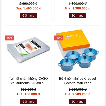
2.990.000 đ
1.800.000 đ
Giá: 1.495.000 đ
Giá: 1.386.000 đ
Đặt hàng
Đặt hàng
-25%
-18%
Túi hút chân không CASO
Bộ 4 nồi mini Le Creuset
Strukturbeutel 20×30 cm,
Cocotte màu xanh
50 Stück – Made in
Marseile
600.000 đ
3.060.000 đ
Germany (không hộp)
Giá: 450.000 đ
Giá: 2.509.200 đ
Đặt hàng
Đặt hàng