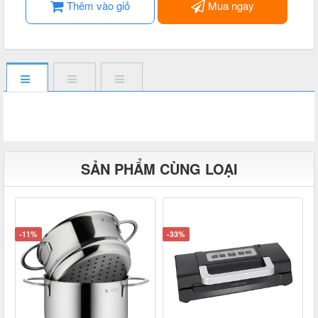
Thêm vào giỏ
Mua ngay
SẢN PHẨM CÙNG LOẠI
-11%
-33%