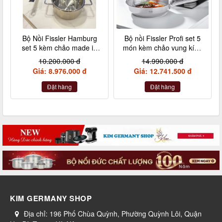
Bộ Nồi Fissler Hamburg
Bộ nồi Fissler Profi set 5
set 5 kèm chảo made in
món kèm chảo vung kính
Germany nội địa Đức
made in Germany
10.200.000 đ
14.990.000 đ
Giá: 8.976.000 đ
Giá: 12.741.500 đ
Đặt hàng
Đặt hàng
KIM GERMANY SHOP
Địa chỉ:
196 Phố Chùa Quỳnh, Phường Quỳnh Lôi, Quận