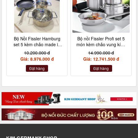
Bộ Nồi Fissler Hamburg
Bộ nồi Fissler Profi set 5
set 5 kèm chảo made in
món kèm chảo vung kính
Germany nội địa Đức
made in Germany
10.200.000 đ
14.990.000 đ
Giá: 8.976.000 đ
Giá: 12.741.500 đ
Đặt hàng
Đặt hàng