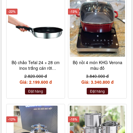
-22%
-13%
Bộ chảo Tefal 24 + 28 cm
Bộ nồi 4 món KHG Verona
inox trắng cán rời
màu đỏ
L9409202
2.820.000 đ
3.840.000 đ
Giá: 2.199.600 đ
Giá: 3.340.800 đ
Đặt hàng
Đặt hàng
-12%
-15%