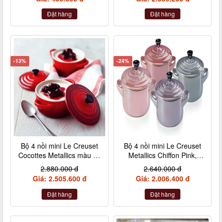
Đặt hàng
Đặt hàng
-13%
-24%
Bộ 4 nồi mini Le Creuset
Bộ 4 nồi mini Le Creuset
Cocottes Metallics màu đỏ
Metallics Chiffon Pink,
cherry 10cm
Rosenquarz, Violett,
2.880.000 đ
2.640.000 đ
Nebelgrau (hồng đậm,
Giá: 2.505.600 đ
Giá: 2.006.400 đ
hồng nhạt, hồng tía, xám)
Đặt hàng
Đặt hàng