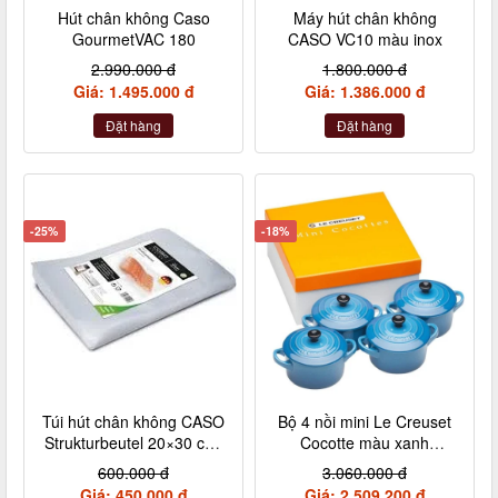
Hút chân không Caso
Máy hút chân không
GourmetVAC 180
CASO VC10 màu inox
2.990.000 đ
1.800.000 đ
Giá: 1.495.000 đ
Giá: 1.386.000 đ
Đặt hàng
Đặt hàng
-25%
-18%
Túi hút chân không CASO
Bộ 4 nồi mini Le Creuset
Strukturbeutel 20×30 cm,
Cocotte màu xanh
50 Stück – Made in
Marseile
600.000 đ
3.060.000 đ
Germany (không hộp)
Giá: 450.000 đ
Giá: 2.509.200 đ