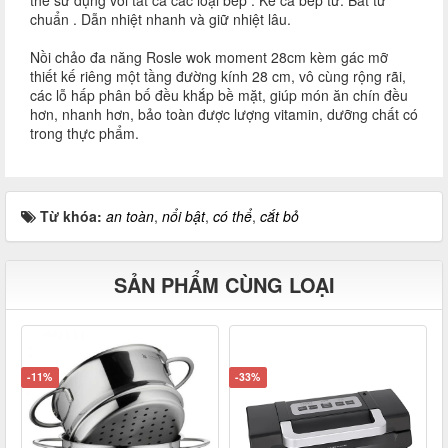
thể sử dụng với tất cả các loại bếp . Kể cả bếp từ. Bắt từ
chuẩn . Dẫn nhiệt nhanh và giữ nhiệt lâu.
Nồi chảo đa năng Rosle wok moment 28cm kèm gác mỡ
thiết kế riêng một tầng đường kính 28 cm, vô cùng rộng rãi,
các lỗ hấp phân bố đều khắp bề mặt, giúp món ăn chín đều
hơn, nhanh hơn, bảo toàn được lượng vitamin, dưỡng chất có
trong thực phẩm.
Từ khóa:
an toàn
,
nổi bật
,
có thể
,
cắt bỏ
SẢN PHẨM CÙNG LOẠI
-11%
-33%