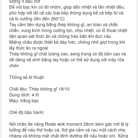
lượng ít dầu mỡ
Đế nồi bọc kín có lõi nhôm, giúp dẫn nhiệt và tản nhiệt đều,
phù hợp với tất cả các loại bếp thông dụng kể cả bếp từ và
cả lò nướng (lên đến 260°C)
Tay cầm tiện dụng bằng thép không gỉ, an toàn và chắc
chắn, vung kính trong cường lực, chịu nhiệt, có lỗ thoát nhiệt
tiện quan sát thức ăn và chống trào bắn khi đun nấu
Miệng chảo được thiết kế dày hơn, chống nhỏ giọt trong khi
lấy thức ăn ra ngoài
Thép không gỉ chất lượng cao, sang trọng có độ bền cao và
dễ dàng vệ sinh bằng tay hoặc có thể sử dụng với máy rửa
chén
Thông số kĩ thuật:
Chất liệu: Thép không gỉ 18/10
Dung dích: 4 lít
Màu: trắng bạc
Chế độ bảo hành:
Nồi chảo đa năng Rosle wok moment 28cm kèm gác mỡ là lý
tưởng để nấu thịt hoặc cá, thịt gia cầm và rau một cách nhẹ
nhàng và không mất chất dinh dưỡng để nấu hoặc om. Xửng