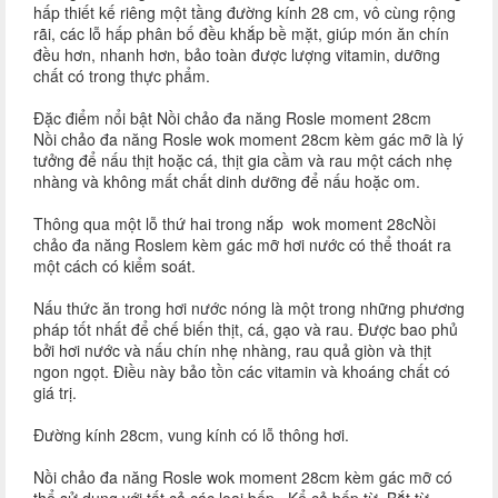
hấp thiết kế riêng một tầng đường kính 28 cm, vô cùng rộng
rãi, các lỗ hấp phân bố đều khắp bề mặt, giúp món ăn chín
đều hơn, nhanh hơn, bảo toàn được lượng vitamin, dưỡng
chất có trong thực phẩm.
Đặc điểm nổi bật Nồi chảo đa năng Rosle moment 28cm
Nồi chảo đa năng Rosle wok moment 28cm kèm gác mỡ là lý
tưởng để nấu thịt hoặc cá, thịt gia cầm và rau một cách nhẹ
nhàng và không mất chất dinh dưỡng để nấu hoặc om.
Thông qua một lỗ thứ hai trong nắp wok moment 28cNồi
chảo đa năng Roslem kèm gác mỡ hơi nước có thể thoát ra
một cách có kiểm soát.
Nấu thức ăn trong hơi nước nóng là một trong những phương
pháp tốt nhất để chế biến thịt, cá, gạo và rau. Được bao phủ
bởi hơi nước và nấu chín nhẹ nhàng, rau quả giòn và thịt
ngon ngọt. Điều này bảo tồn các vitamin và khoáng chất có
giá trị.
Đường kính 28cm, vung kính có lỗ thông hơi.
Nồi chảo đa năng Rosle wok moment 28cm kèm gác mỡ có