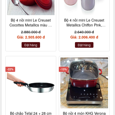
Bộ 4 nồi mini Le Creuset
Bộ 4 nồi mini Le Creuset
Cocottes Metallics màu đỏ
Metallics Chiffon Pink,
cherry 10cm
Rosenquarz, Violett,
2.880.000 đ
2.640.000 đ
Nebelgrau (hồng đậm,
Giá: 2.505.600 đ
Giá: 2.006.400 đ
hồng nhạt, hồng tía, xám)
Đặt hàng
Đặt hàng
-22%
-13%
Bộ chảo Tefal 24 + 28 cm
Bộ nồi 4 món KHG Verona