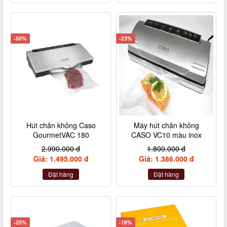
-50%
-23%
Hút chân không Caso
Máy hút chân không
GourmetVAC 180
CASO VC10 màu inox
2.990.000 đ
1.800.000 đ
Giá: 1.495.000 đ
Giá: 1.386.000 đ
Đặt hàng
Đặt hàng
-25%
-18%