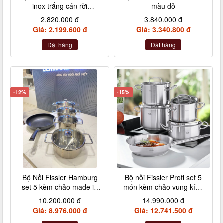
inox trắng cán rời
màu đỏ
L9409202
2.820.000 đ
3.840.000 đ
Giá: 2.199.600 đ
Giá: 3.340.800 đ
Đặt hàng
Đặt hàng
-12%
-15%
Bộ Nồi Fissler Hamburg
Bộ nồi Fissler Profi set 5
set 5 kèm chảo made in
món kèm chảo vung kính
Germany nội địa Đức
made in Germany
10.200.000 đ
14.990.000 đ
Giá: 8.976.000 đ
Giá: 12.741.500 đ