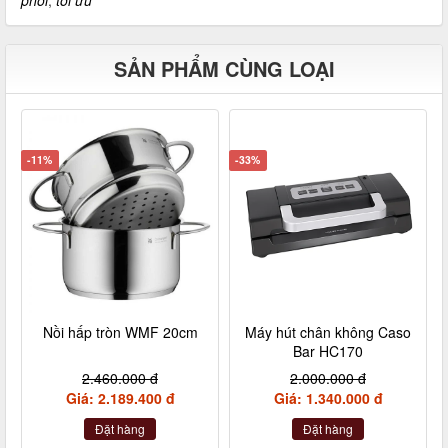
SẢN PHẨM CÙNG LOẠI
-11%
-33%
Nồi hấp tròn WMF 20cm
Máy hút chân không Caso
Bar HC170
2.460.000 đ
2.000.000 đ
Giá: 2.189.400 đ
Giá: 1.340.000 đ
Đặt hàng
Đặt hàng