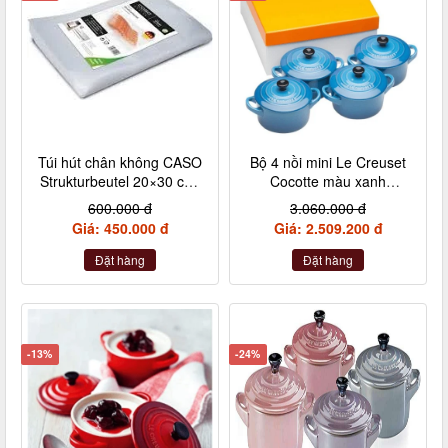
Túi hút chân không CASO
Bộ 4 nồi mini Le Creuset
Strukturbeutel 20×30 cm,
Cocotte màu xanh
50 Stück – Made in
Marseile
600.000 đ
3.060.000 đ
Germany (không hộp)
Giá: 450.000 đ
Giá: 2.509.200 đ
Đặt hàng
Đặt hàng
-13%
-24%