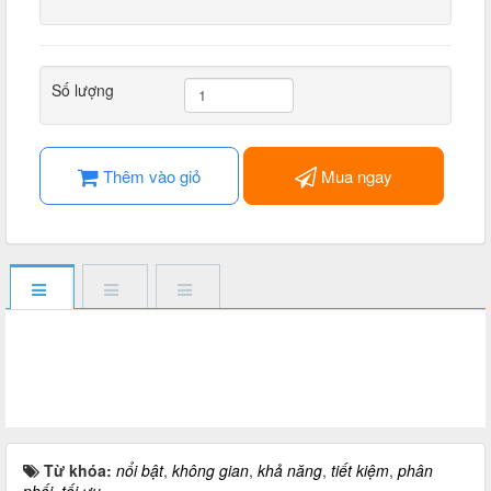
Số lượng
Thêm vào giỏ
Mua ngay
Từ khóa:
nổi bật
,
không gian
,
khả năng
,
tiết kiệm
,
phân
phối
,
tối ưu