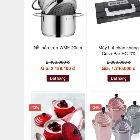
Nồi hấp tròn WMF 20cm
Máy hút chân không
Caso Bar HC170
2.460.000 đ
2.000.000 đ
Giá: 2.189.400 đ
Giá: 1.340.000 đ
Đặt hàng
Đặt hàng
-13%
-24%