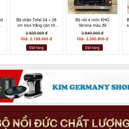
et
Bộ chảo Tefal 24 + 28
Bộ nồi 4 món KHG
B
,
cm inox trắng cán rời
Verona màu đỏ
s
L9409202
2.820.000 đ
3.840.000 đ
,
Giá: 2.199.600 đ
Giá: 3.340.800 đ
Đặt hàng
Đặt hàng