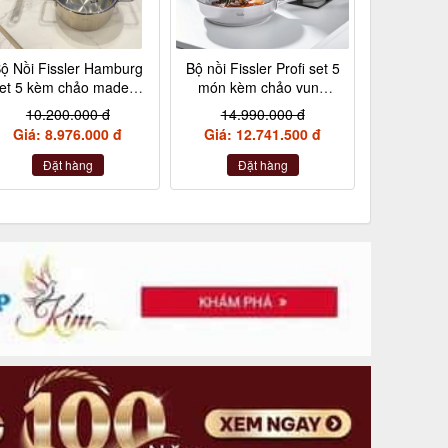
ộ Nồi Fissler Hamburg
Bộ nồi Fissler Profi set 5
et 5 kèm chảo made in
món kèm chảo vung
Germany nội địa Đức
kính made in Germany
10.200.000 đ
14.990.000 đ
Giá: 8.976.000 đ
Giá: 12.741.500 đ
Đặt hàng
Đặt hàng