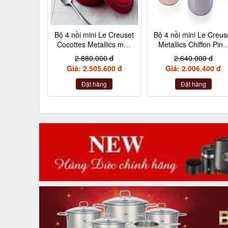
Bộ 4 nồi mini Le Creuset
Bộ 4 nồi mini Le Creus
Cocottes Metallics màu
Metallics Chiffon Pink
đỏ cherry 10cm
Rosenquarz, Violett,
2.880.000 đ
2.640.000 đ
Nebelgrau (hồng đậm
Giá: 2.505.600 đ
Giá: 2.006.400 đ
hồng nhạt, hồng tía,
xám)
Đặt hàng
Đặt hàng