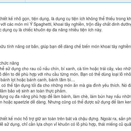
iết kế nhỏ gọn, tiện dụng, là dụng cụ tiện ích không thể thiếu trong k
với các món mì Ý Spaghetti, khoai tây nghiền, trộn đầy chất dinh dưỡ
 dụng cụ là chiếc khuôn ép đa năng nhiều tiện ích này.
hữu tính năng cơ bản, giúp bạn dễ dàng chế biến món khoai tây nghiề
 chức năng
hể sử dụng cho rau củ nấu chín, bí xanh, cà tím hoặc trái cây, vào n
hỏ đến to để phù hợp với nhu cầu từng món. Bạn có thể dùng loại lỗ nh
è bánh lọt hoặc bánh canh, bánh tằm bì…
ta có thể tận dụng tối đa cho những món ăn mà gia đình yêu thích. Nó đ
 đảm bảo vệ sinh an toàn thực phẩm.
 dụng cụ đa năng phù hợp để làm bánh, làm chè, làm bún hay nấu nh
iền hoặc spaetzle dễ dàng. Nhưng cũng có thể được sử dụng để làm ke
hiết kế móc hỗ trợ giữ an toàn trên bát và chậu đựng. Ngoài ra, sản 
 sử dụng, chỉ cần lựa chọn vỉ khuôn có lỗ phù hợp, thái miếng củ quả