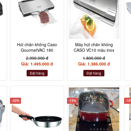
Hút chân không Caso
Máy hút chân không
GourmetVAC 180
CASO VC10 màu inox
2.990.000 đ
1.800.000 đ
Giá: 1.495.000 đ
Giá: 1.386.000 đ
Đặt hàng
Đặt hàng
-22%
-13%
-1