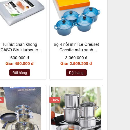
Túi hút chân không
Bộ 4 nồi mini Le Creuset
CASO Strukturbeutel
Cocotte màu xanh
20×30 cm, 50 Stück –
Marseile
600.000 đ
3.060.000 đ
Made in Germany
Giá: 450.000 đ
Giá: 2.509.200 đ
(không hộp)
Đặt hàng
Đặt hàng
2%
-15%