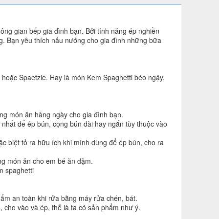
hông gian bếp gia đình bạn. Bởi tính năng ép nghiền
ng. Bạn yêu thích nấu nướng cho gia đình những bữa
n hoặc Spaetzle. Hay là món Kem Spaghetti béo ngậy,
hững món ăn hàng ngày cho gia đình bạn.
ỏ nhất để ép bún, cọng bún dài hay ngắn tùy thuộc vào
ặc biệt tỏ ra hữu ích khi mình dùng để ép bún, cho ra
ững món ăn cho em bé ăn dặm.
m spaghetti
phẩm an toàn khi rửa bằng máy rửa chén, bát.
, cho vào và ép, thế là ta có sản phẩm như ý.