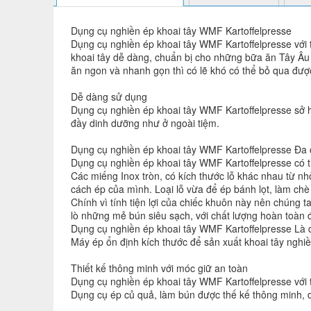
Dụng cụ nghiền ép khoai tây WMF Kartoffelpresse
Dụng cụ nghiền ép khoai tây WMF Kartoffelpresse với th
khoai tây dễ dàng, chuẩn bị cho những bữa ăn Tây Âu 
ăn ngon và nhanh gọn thì có lẽ khó có thể bỏ qua được
Dễ dàng sử dụng
Dụng cụ nghiền ép khoai tây WMF Kartoffelpresse sở 
đầy dinh dưỡng như ở ngoài tiệm.
Dụng cụ nghiền ép khoai tây WMF Kartoffelpresse Đa
Dụng cụ nghiền ép khoai tây WMF Kartoffelpresse có t
Các miếng Inox tròn, có kích thước lỗ khác nhau từ n
cách ép của mình. Loại lỗ vừa để ép bánh lọt, làm ch
Chính vì tính tiện lợi của chiếc khuôn này nên chúng 
lò những mẻ bún siêu sạch, với chất lượng hoàn toàn
Dụng cụ nghiền ép khoai tây WMF Kartoffelpresse Là
Máy ép ổn định kích thước để sản xuất khoai tây ngh
Thiết kế thông minh với móc giữ an toàn
Dụng cụ nghiền ép khoai tây WMF Kartoffelpresse với t
Dụng cụ ép củ quả, làm bún được thế kế thông minh, dễ