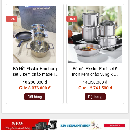
-12%
-15%
Bộ Nồi Fissler Hamburg
Bộ nồi Fissler Profi set 5
set 5 kèm chảo made in
món kèm chảo vung kính
Germany nội địa Đức
made in Germany
10.200.000 đ
14.990.000 đ
Giá: 8.976.000 đ
Giá: 12.741.500 đ
Đặt hàng
Đặt hàng