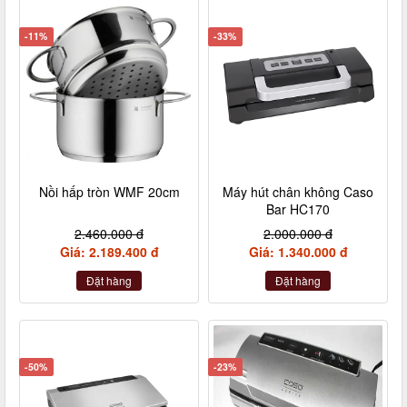
-11%
-33%
Nồi hấp tròn WMF 20cm
Máy hút chân không Caso
Bar HC170
2.460.000 đ
2.000.000 đ
Giá: 2.189.400 đ
Giá: 1.340.000 đ
Đặt hàng
Đặt hàng
-50%
-23%