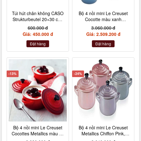
Túi hút chân không CASO
Bộ 4 nồi mini Le Creuset
Strukturbeutel 20×30 cm,
Cocotte màu xanh
50 Stück – Made in
Marseile
600.000 đ
3.060.000 đ
Germany (không hộp)
Giá: 450.000 đ
Giá: 2.509.200 đ
Đặt hàng
Đặt hàng
-13%
-24%
Bộ 4 nồi mini Le Creuset
Bộ 4 nồi mini Le Creuset
Cocottes Metallics màu đỏ
Metallics Chiffon Pink,
cherry 10cm
Rosenquarz, Violett,