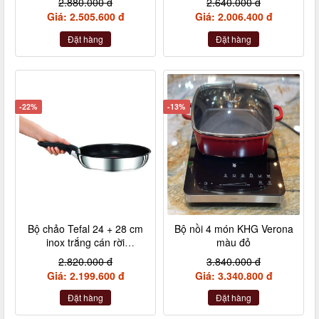
2.880.000 đ
2.640.000 đ
Nebelgrau (hồng đậm,
Giá: 2.505.600 đ
Giá: 2.006.400 đ
hồng nhạt, hồng tía, xám)
Đặt hàng
Đặt hàng
-22%
-13%
Bộ chảo Tefal 24 + 28 cm
Bộ nồi 4 món KHG Verona
inox trắng cán rời
màu đỏ
L9409202
2.820.000 đ
3.840.000 đ
Giá: 2.199.600 đ
Giá: 3.340.800 đ
Đặt hàng
Đặt hàng