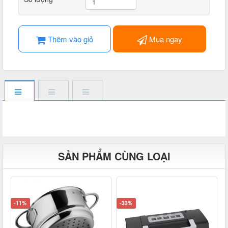
Thêm vào giỏ
Mua ngay
SẢN PHẨM CÙNG LOẠI
-11%
-33%