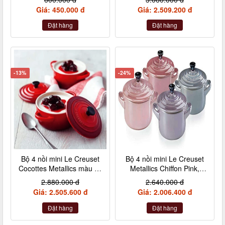
Germany (không hộp)
Giá: 450.000 đ
Giá: 2.509.200 đ
Đặt hàng
Đặt hàng
-13%
-24%
Bộ 4 nồi mini Le Creuset
Bộ 4 nồi mini Le Creuset
Cocottes Metallics màu đỏ
Metallics Chiffon Pink,
cherry 10cm
Rosenquarz, Violett,
2.880.000 đ
2.640.000 đ
Nebelgrau (hồng đậm,
Giá: 2.505.600 đ
Giá: 2.006.400 đ
hồng nhạt, hồng tía, xám)
Đặt hàng
Đặt hàng