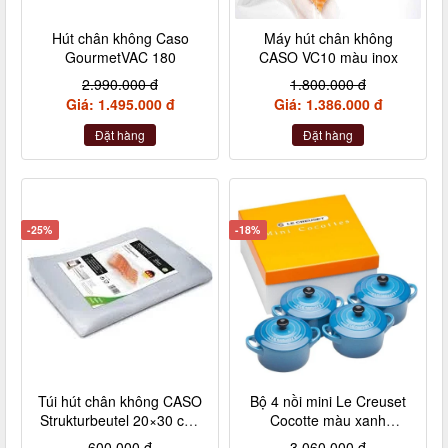
Hút chân không Caso
Máy hút chân không
GourmetVAC 180
CASO VC10 màu inox
2.990.000 đ
1.800.000 đ
Giá: 1.495.000 đ
Giá: 1.386.000 đ
Đặt hàng
Đặt hàng
-25%
-18%
Túi hút chân không CASO
Bộ 4 nồi mini Le Creuset
Strukturbeutel 20×30 cm,
Cocotte màu xanh
50 Stück – Made in
Marseile
600.000 đ
3.060.000 đ