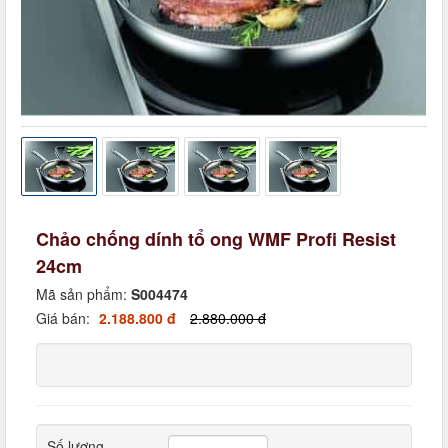
Chảo chống dính tổ ong WMF Profi Resist
24cm
Mã sản phẩm:
S004474
Giá bán:
2.188.800 đ
2.880.000 đ
Số lượng