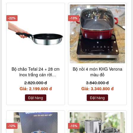
-22%
-13%
Bộ chảo Tefal 24 + 28 cm
Bộ nồi 4 món KHG Verona
inox trắng cán rời
màu đỏ
L9409202
2.820.000 đ
3.840.000 đ
Giá: 2.199.600 đ
Giá: 3.340.800 đ
Đặt hàng
Đặt hàng
-12%
-15%