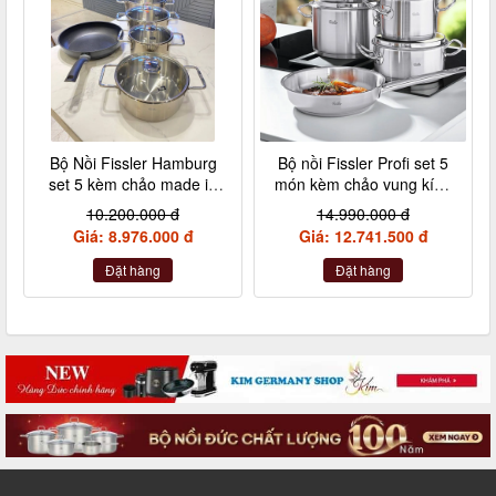
Bộ Nồi Fissler Hamburg
Bộ nồi Fissler Profi set 5
set 5 kèm chảo made in
món kèm chảo vung kính
Germany nội địa Đức
made in Germany
10.200.000 đ
14.990.000 đ
Giá: 8.976.000 đ
Giá: 12.741.500 đ
Đặt hàng
Đặt hàng