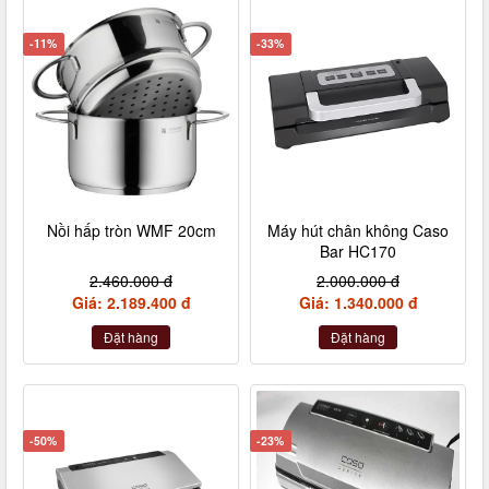
-11%
-33%
Nồi hấp tròn WMF 20cm
Máy hút chân không Caso
Bar HC170
2.460.000 đ
2.000.000 đ
Giá: 2.189.400 đ
Giá: 1.340.000 đ
Đặt hàng
Đặt hàng
-50%
-23%