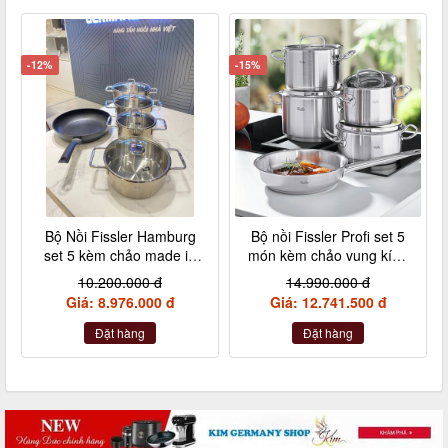
-12%
-15%
Bộ Nồi Fissler Hamburg
Bộ nồi Fissler Profi set 5
set 5 kèm chảo made in
món kèm chảo vung kính
Germany nội địa Đức
made in Germany
10.200.000 đ
14.990.000 đ
Giá: 8.976.000 đ
Giá: 12.741.500 đ
Đặt hàng
Đặt hàng