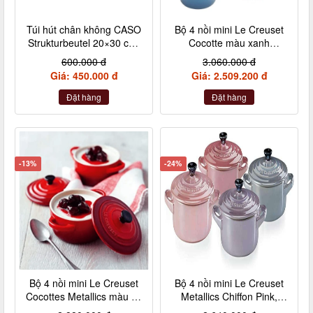
Túi hút chân không CASO
Bộ 4 nồi mini Le Creuset
Strukturbeutel 20×30 cm,
Cocotte màu xanh
50 Stück – Made in
Marseile
600.000 đ
3.060.000 đ
Germany (không hộp)
Giá: 450.000 đ
Giá: 2.509.200 đ
Đặt hàng
Đặt hàng
-13%
-24%
Bộ 4 nồi mini Le Creuset
Bộ 4 nồi mini Le Creuset
Cocottes Metallics màu đỏ
Metallics Chiffon Pink,
cherry 10cm
Rosenquarz, Violett,