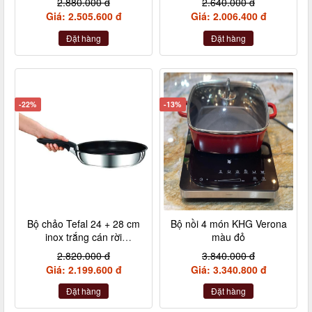
2.880.000 đ
2.640.000 đ
Nebelgrau (hồng đậm,
Giá: 2.505.600 đ
Giá: 2.006.400 đ
hồng nhạt, hồng tía, xám)
Đặt hàng
Đặt hàng
-22%
-13%
Bộ chảo Tefal 24 + 28 cm
Bộ nồi 4 món KHG Verona
inox trắng cán rời
màu đỏ
L9409202
2.820.000 đ
3.840.000 đ
Giá: 2.199.600 đ
Giá: 3.340.800 đ
Đặt hàng
Đặt hàng