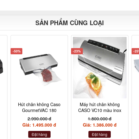
SẢN PHẨM CÙNG LOẠI
-50%
-23%
-2
Hút chân không Caso
Máy hút chân không
GourmetVAC 180
CASO VC10 màu inox
2.990.000 đ
1.800.000 đ
Giá: 1.495.000 đ
Giá: 1.386.000 đ
Đặt hàng
Đặt hàng