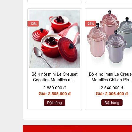
-13%
-24%
Bộ 4 nồi mini Le Creuset
Bộ 4 nồi mini Le Creus
Cocottes Metallics màu
Metallics Chiffon Pink
đỏ cherry 10cm
Rosenquarz, Violett,
2.880.000 đ
2.640.000 đ
Nebelgrau (hồng đậm
Giá: 2.505.600 đ
Giá: 2.006.400 đ
hồng nhạt, hồng tía,
xám)
Đặt hàng
Đặt hàng