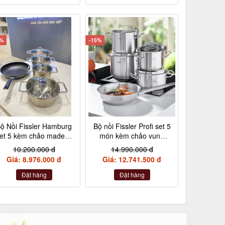
2%
-15%
ộ Nồi Fissler Hamburg
Bộ nồi Fissler Profi set 5
et 5 kèm chảo made in
món kèm chảo vung
Germany nội địa Đức
kính made in Germany
10.200.000 đ
14.990.000 đ
Giá: 8.976.000 đ
Giá: 12.741.500 đ
Đặt hàng
Đặt hàng