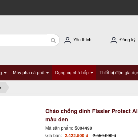
Yêu thích
Đăng ký
ng
Máy pha cà phê
Dụng cụ nhà bếp
Thiết bị điện gia d
p
Chảo chống dính Fissler Protect 
màu đen
Mã sản phẩm:
S004498
Giá bán:
2.422.500 đ
2.550.000 đ