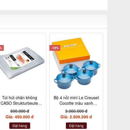
5%
-18%
Túi hút chân không
Bộ 4 nồi mini Le Creuset
CASO Strukturbeutel
Cocotte màu xanh
20×30 cm, 50 Stück –
Marseile
600.000 đ
3.060.000 đ
Made in Germany
Giá: 450.000 đ
Giá: 2.509.200 đ
(không hộp)
Đặt hàng
Đặt hàng