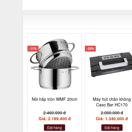
-11%
-33%
Nồi hấp tròn WMF 20cm
Máy hút chân không
Caso Bar HC170
2.460.000 đ
2.000.000 đ
Giá: 2.189.400 đ
Giá: 1.340.000 đ
Đặt hàng
Đặt hàng