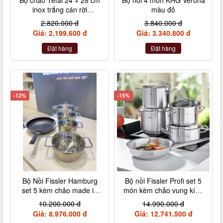
inox trắng cán rời
màu đỏ
L9409202
2.820.000 đ
3.840.000 đ
Giá: 2.199.600 đ
Giá: 3.340.800 đ
Đặt hàng
Đặt hàng
-12%
-15%
Bộ Nồi Fissler Hamburg
Bộ nồi Fissler Profi set 5
set 5 kèm chảo made in
món kèm chảo vung kính
Germany nội địa Đức
made in Germany
10.200.000 đ
14.990.000 đ
Giá: 8.976.000 đ
Giá: 12.741.500 đ