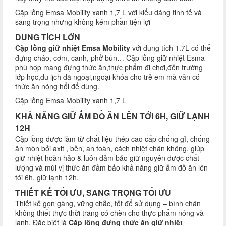
Cặp lồng Emsa Mobility xanh 1,7 L với kiểu dáng tinh tế và
sang trọng nhưng không kém phần tiện lợi
DUNG TÍCH LỚN
Cặp lồng giữ nhiệt Emsa Mobility
với dung tích 1.7L có thể
đựng cháo, cơm, canh, phở bún… Cặp lồng giữ nhiệt Esma
phù hợp mang đựng thức ăn,thực phẩm đi chơi,đến trường
lớp học,du lịch dã ngoại,ngoại khóa cho trẻ em mà vẫn có
thức ăn nóng hổi để dùng.
Cặp lồng Emsa Mobility xanh 1,7 L
KHẢ NĂNG GIỮ ẤM ĐỒ ĂN LÊN TỚI 6H, GIỮ LẠNH
12H
Cặp lồng được làm từ chất liệu thép cao cấp chống gỉ, chống
ăn mòn bởi axit , bền, an toàn, cách nhiệt chân không, giúp
giữ nhiệt hoàn hảo & luôn đảm bảo giữ nguyên được chất
lượng và mùi vị thức ăn đảm bảo khả năng giữ ấm đồ ăn lên
tới 6h, giữ lạnh 12h.
THIẾT KẾ TỐI ƯU, SANG TRỌNG TỐI ƯU
Thiết kế gọn gàng, vững chắc, tốt để sử dụng – bình chân
không thiết thực thời trang có chèn cho thực phẩm nóng và
lạnh. Đặc biệt là
Cặp lồng đựng thức ăn giữ nhiệt