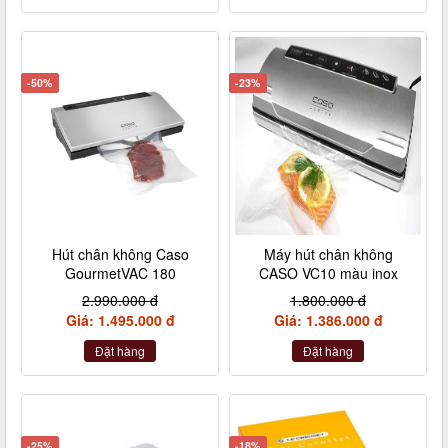
-50%
-23%
Hút chân không Caso
Máy hút chân không
GourmetVAC 180
CASO VC10 màu inox
2.990.000 đ
1.800.000 đ
Giá: 1.495.000 đ
Giá: 1.386.000 đ
Đặt hàng
Đặt hàng
-25%
-18%