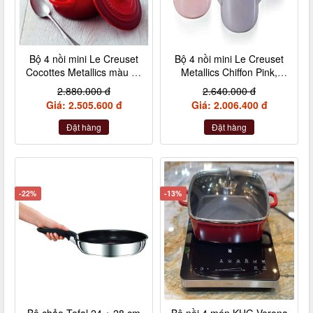
Bộ 4 nồi mini Le Creuset
Bộ 4 nồi mini Le Creuset
Cocottes Metallics màu đỏ
Metallics Chiffon Pink,
cherry 10cm
Rosenquarz, Violett,
2.880.000 đ
2.640.000 đ
Nebelgrau (hồng đậm,
Giá: 2.505.600 đ
Giá: 2.006.400 đ
hồng nhạt, hồng tía, xám)
Đặt hàng
Đặt hàng
-22%
-13%
Bộ chảo Tefal 24 + 28 cm
Bộ nồi 4 món KHG Verona