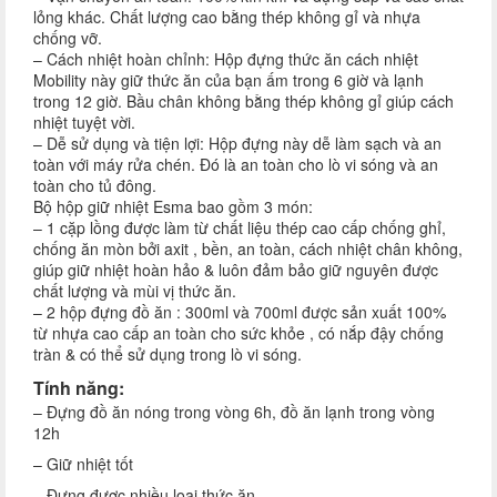
lỏng khác. Chất lượng cao bằng thép không gỉ và nhựa
chống vỡ.
– Cách nhiệt hoàn chỉnh: Hộp đựng thức ăn cách nhiệt
Mobility này giữ thức ăn của bạn ấm trong 6 giờ và lạnh
trong 12 giờ. Bầu chân không bằng thép không gỉ giúp cách
nhiệt tuyệt vời.
– Dễ sử dụng và tiện lợi: Hộp đựng này dễ làm sạch và an
toàn với máy rửa chén. Đó là an toàn cho lò vi sóng và an
toàn cho tủ đông.
Bộ hộp giữ nhiệt Esma bao gồm 3 món:
– 1 cặp lồng được làm từ chất liệu thép cao cấp chống ghỉ,
chống ăn mòn bởi axit , bền, an toàn, cách nhiệt chân không,
giúp giữ nhiệt hoàn hảo & luôn đảm bảo giữ nguyên được
chất lượng và mùi vị thức ăn.
– 2 hộp đựng đồ ăn : 300ml và 700ml được sản xuất 100%
từ nhựa cao cấp an toàn cho sức khỏe , có nắp đậy chống
tràn & có thể sử dụng trong lò vi sóng.
Tính năng:
– Đựng đồ ăn nóng trong vòng 6h, đồ ăn lạnh trong vòng
12h
– Giữ nhiệt tốt
– Đựng được nhiều loại thức ăn.