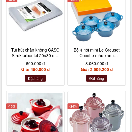
Túi hút chân không CASO
Bộ 4 nồi mini Le Creuset
Strukturbeutel 20×30 cm,
Cocotte màu xanh
50 Stück – Made in
Marseile
600.000 đ
3.060.000 đ
Germany (không hộp)
Giá: 450.000 đ
Giá: 2.509.200 đ
Đặt hàng
Đặt hàng
-13%
-24%