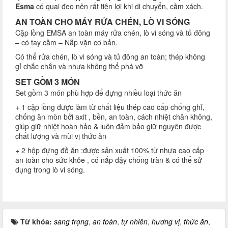
Esma
có quai đeo nên rất tiện lợi khi di chuyển, cầm xách.
AN TOÀN CHO MÁY RỬA CHÉN, LÒ VI SÓNG
Cặp lồng EMSA an toàn máy rửa chén, lò vi sóng và tủ đông
– có tay cầm – Nắp vặn cơ bản.
Có thể rửa chén, lò vi sóng và tủ đông an toàn; thép không
gỉ chắc chắn và nhựa không thể phá vỡ
SET GỒM 3 MÓN
Set gồm 3 món phù hợp để đựng nhiều loại thức ăn
+ 1 cặp lồng được làm từ chất liệu thép cao cấp chống ghỉ,
chống ăn mòn bởi axit , bền, an toàn, cách nhiệt chân không,
giúp giữ nhiệt hoàn hảo & luôn đảm bảo giữ nguyên được
chất lượng và mùi vị thức ăn
+ 2 hộp đựng đồ ăn :được sản xuất 100% từ nhựa cao cấp
an toàn cho sức khỏe , có nắp đậy chống tràn & có thể sử
dụng trong lò vi sóng.
Từ khóa:
sang trọng
,
an toàn
,
tự nhiên
,
hương vị
,
thức ăn
,