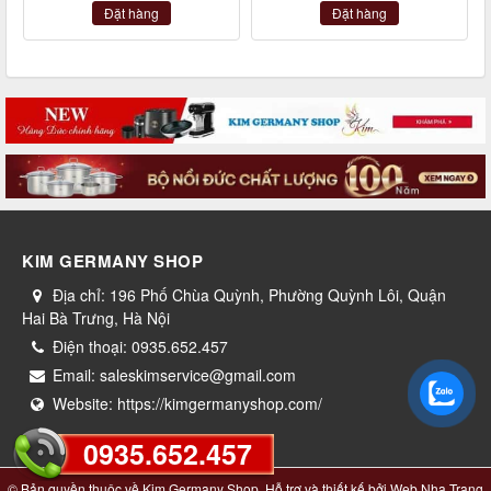
Đặt hàng
Đặt hàng
KIM GERMANY SHOP
Địa chỉ:
196 Phố Chùa Quỳnh, Phường Quỳnh Lôi, Quận
Hai Bà Trưng, Hà Nội
Điện thoại:
0935.652.457
Email:
saleskimservice@gmail.com
Website:
https://kimgermanyshop.com/
0935.652.457
© Bản quyền thuộc về
Kim Germany Shop
. Hỗ trợ và thiết kế bởi
Web Nha Trang