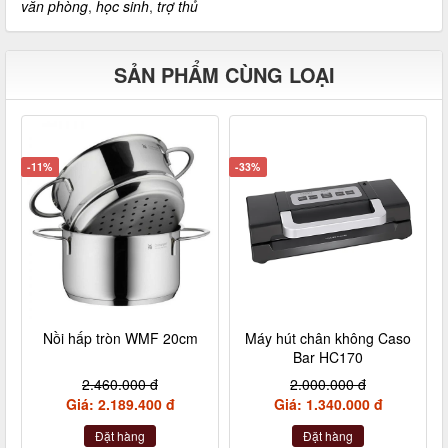
văn phòng
,
học sinh
,
trợ thủ
SẢN PHẨM CÙNG LOẠI
-11%
-33%
Nồi hấp tròn WMF 20cm
Máy hút chân không Caso
Bar HC170
2.460.000 đ
2.000.000 đ
Giá: 2.189.400 đ
Giá: 1.340.000 đ
Đặt hàng
Đặt hàng