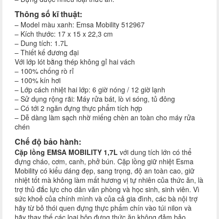
Thông số kĩ thuật:
– Model màu xanh: Emsa Mobility 512967
– Kích thước: 17 x 15 x 22,3 cm
– Dung tích: 1.7L
– Thiết kế đương đại
Với lớp lót bằng thép không gỉ hai vách
– 100% chống rò rỉ
– 100% kín hơi
– Lớp cách nhiệt hai lớp: 6 giờ nóng / 12 giờ lạnh
– Sử dụng rộng rãi: Máy rửa bát, lò vi sóng, tủ đông
– Có tới 2 ngăn đựng thực phẩm tích hợp
– Dễ dàng làm sạch nhờ miếng chèn an toàn cho máy rửa
chén
Chế độ bảo hành:
Cặp lồng EMSA MOBILITY 1,7L
với dung tích lớn có thể
đựng cháo, cơm, canh, phở bún. Cặp lồng giữ nhiệt Esma
Mobility có kiểu dáng đẹp, sang trọng, độ an toàn cao, giữ
nhiệt tốt mà không làm mất hương vị tự nhiên của thức ăn, là
trợ thủ đắc lực cho dân văn phòng và học sinh, sinh viên. Vì
sức khoẻ của chính mình và của cả gia đình, các bà nội trợ
hãy từ bỏ thói quen đựng thực phẩm chín vào túi nilon và
hãy thay thế các loại hộp đựng thức ăn không đảm bảo.