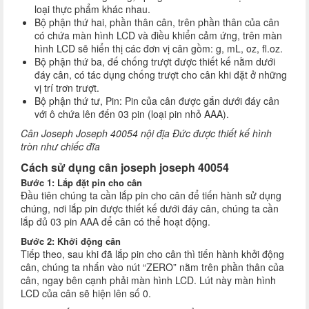
loại thực phẩm khác nhau.
Bộ phận thứ hai, phần thân cân, trên phần thân của cân
có chứa màn hình LCD và điều khiển cảm ứng, trên màn
hình LCD sẽ hiển thị các đơn vị cân gồm: g, mL, oz, fl.oz.
Bộ phận thứ ba, đế chống trượt được thiết kế nằm dưới
đáy cân, có tác dụng chống trượt cho cân khi đặt ở những
vị trí trơn trượt.
Bộ phận thứ tư, Pin: Pin của cân được gắn dưới đáy cân
với ô chứa lên đến 03 pin (loại pin nhỏ AAA).
Cân Joseph Joseph 40054 nội địa Đức được thiết kế hình
tròn như chiếc đĩa
Cách sử dụng cân joseph joseph 40054
Bước 1: Lắp đặt pin cho cân
Đầu tiên chúng ta cần lắp pin cho cân để tiến hành sử dụng
chúng, nơi lắp pin được thiết kế dưới đáy cân, chúng ta cần
lắp đủ 03 pin AAA để cân có thể hoạt động.
Bước 2: Khởi động cân
Tiếp theo, sau khi đã lắp pin cho cân thì tiến hành khởi động
cân, chúng ta nhấn vào nút “ZERO” nằm trên phần thân của
cân, ngay bên cạnh phải màn hình LCD. Lút này màn hình
LCD của cân sẽ hiện lên số 0.