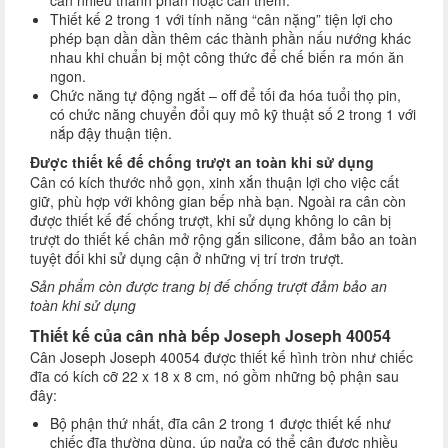
cân nhiều thành phần hoặc cân thêm.
Thiết kế 2 trong 1 với tính năng “cân nặng” tiện lợi cho
phép bạn dần dần thêm các thành phần nấu nướng khác
nhau khi chuẩn bị một công thức để chế biến ra món ăn
ngon.
Chức năng tự động ngắt – off để tối đa hóa tuổi thọ pin,
có chức năng chuyển đổi quy mô kỹ thuật số 2 trong 1 với
nắp đậy thuận tiện.
Được thiết kế đế chống trượt an toàn khi sử dụng
Cân có kích thước nhỏ gọn, xinh xắn thuận lợi cho việc cất
giữ, phù hợp với không gian bếp nhà bạn. Ngoài ra cân còn
được thiết kế đế chống trượt, khi sử dụng không lo cân bị
trượt do thiết kế chân mở rộng gắn silicone, đảm bảo an toàn
tuyệt đối khi sử dụng cận ở những vị trí trơn trượt.
Sản phẩm còn được trang bị đế chống trượt đảm bảo an
toàn khi sử dụng
Thiết kế của cân nhà bếp Joseph Joseph 40054
Cân Joseph Joseph 40054 được thiết kế hình tròn như chiếc
đĩa có kích cỡ 22 x 18 x 8 cm, nó gồm những bộ phận sau
đây:
Bộ phận thứ nhất, đĩa cân 2 trong 1 được thiết kế như
chiếc đĩa thường dùng, úp ngửa có thể cân được nhiều