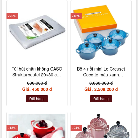
-25%
-18%
Túi hút chân không CASO
Bộ 4 nồi mini Le Creuset
Strukturbeutel 20×30 cm,
Cocotte màu xanh
50 Stück – Made in
Marseile
600.000 đ
3.060.000 đ
Germany (không hộp)
Giá: 450.000 đ
Giá: 2.509.200 đ
Đặt hàng
Đặt hàng
-13%
-24%