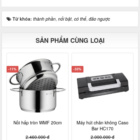
Từ khóa:
thành phần
,
nổi bật
,
có thể
,
đảo ngược
SẢN PHẨM CÙNG LOẠI
-11%
-33%
Nồi hấp tròn WMF 20cm
Máy hút chân không Caso
Bar HC170
2.460.000 đ
2.000.000 đ