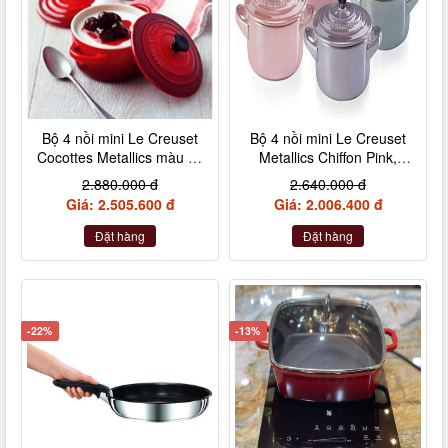
Bộ 4 nồi mini Le Creuset
Bộ 4 nồi mini Le Creuset
Cocottes Metallics màu đỏ
Metallics Chiffon Pink,
cherry 10cm
Rosenquarz, Violett,
2.880.000 đ
2.640.000 đ
Nebelgrau (hồng đậm,
Giá: 2.505.600 đ
Giá: 2.006.400 đ
hồng nhạt, hồng tía, xám)
Đặt hàng
Đặt hàng
-22%
-13%