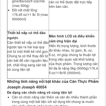
gms/lbs/ozs/fl ozs/mls
cân có thể được đặt trực tiếp
(max 500g)
trên bàn cân.
Đối với chất lỏng:
176,4fl oz/11 lb/ 5l (max
50000ml)
Thiết kế nắp có thể đảo
Màn hình LCD và điều khiển
ngược
cảm ứng hiện đại
Cân thiết kế nắp có thể đảo
Hiển thị trọng lượng, kích thước
ngược tạo ra hai loại quy
đo khác nhau, từ gam, lb, oz,
mô từ một thiết kế nhỏ gọn.
fl.oz, ml giúp chúng ta thuận lợi
Chúng ta có thể thay đổi từ
trong việc quan sát khối lượng
cân bát để cân nguyên liệu
của thực phẩm. Trọng lượng cân
rời, chất lỏng sang cân bệ
tối đa là nặng 5kg (5000g)/176,4
vô cùng tiện lợi
fl.oz/11lb/5l (5000ml).
Những tính năng nổi bật khác của Cân Thực Phẩm
Joseph Joseph 40054
Đa dạng các chức năng vô cùng tiện lợi
Cân có chức năng cân thêm và cân đo nhiều thành phần
trong cùng một bát tiện ích sử dụng khi chúng ta muốn