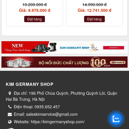
Germany nội địa Đức
made in Germany
10.200.000 đ
14.990.000 đ
Giá: 8.976.000 đ
Giá: 12.741.500 đ
Đặt hàng
Đặt hàng
KIM GERMANY SHOP
Địa chỉ:
196 Phố Chùa Quỳnh, Phường Quỳnh Lôi, Quận
Hai Bà Trưng, Hà Nội
Điện thoại:
0935.652.457
Email:
saleskimservice@gmail.com
Website:
https://kimgermanyshop.com/