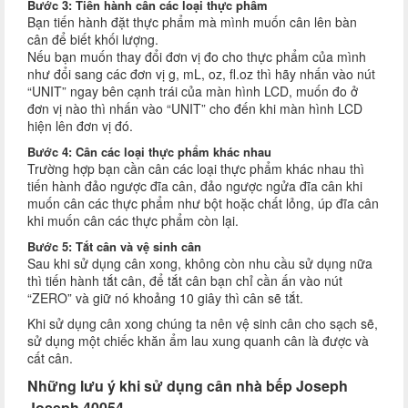
Bước 3: Tiến hành cân các loại thực phẩm
Bạn tiến hành đặt thực phẩm mà mình muốn cân lên bàn
cân để biết khối lượng.
Nếu bạn muốn thay đổi đơn vị đo cho thực phẩm của mình
như đổi sang các đơn vị g, mL, oz, fl.oz thì hãy nhấn vào nút
“UNIT” ngay bên cạnh trái của màn hình LCD, muốn đo ở
đơn vị nào thì nhấn vào “UNIT” cho đến khi màn hình LCD
hiện lên đơn vị đó.
Bước 4: Cân các loại thực phẩm khác nhau
Trường hợp bạn cần cân các loại thực phẩm khác nhau thì
tiến hành đảo ngược đĩa cân, đảo ngược ngửa đĩa cân khi
muốn cân các thực phẩm như bột hoặc chất lỏng, úp đĩa cân
khi muốn cân các thực phẩm còn lại.
Bước 5: Tắt cân và vệ sinh cân
Sau khi sử dụng cân xong, không còn nhu cầu sử dụng nữa
thì tiến hành tắt cân, để tắt cân bạn chỉ cần ấn vào nút
“ZERO” và giữ nó khoảng 10 giây thì cân sẽ tắt.
Khi sử dụng cân xong chúng ta nên vệ sinh cân cho sạch sẽ,
sử dụng một chiếc khăn ẩm lau xung quanh cân là được và
cất cân.
Những lưu ý khi sử dụng cân nhà bếp Joseph
Joseph 40054