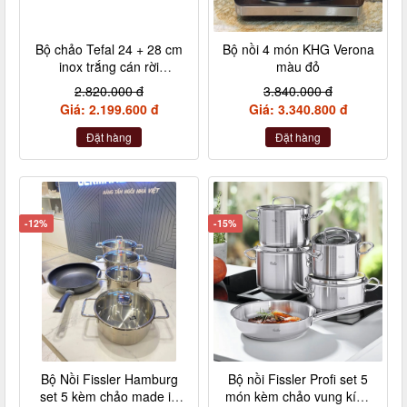
Bộ chảo Tefal 24 + 28 cm
Bộ nồi 4 món KHG Verona
inox trắng cán rời
màu đỏ
L9409202
2.820.000 đ
3.840.000 đ
Giá: 2.199.600 đ
Giá: 3.340.800 đ
Đặt hàng
Đặt hàng
-12%
-15%
Bộ Nồi Fissler Hamburg
Bộ nồi Fissler Profi set 5
set 5 kèm chảo made in
món kèm chảo vung kính